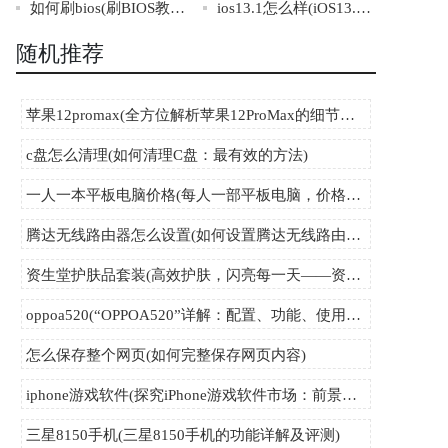
如何刷bios(刷BIOS教程：完整步骤一网打尽)
ios13.1怎么样(iOS13.1使用体验分享：值不值得升级？)
随机推荐
苹果12promax(全方位解析苹果12ProMax的细节与黑科技)
c盘怎么清理(如何清理C盘：最有效的方法)
一人一本平板电脑价格(每人一部平板电脑，价格大揭秘)
腾达无线路由器怎么设置(如何设置腾达无线路由器)
资生堂护肤品套装(高效护肤，闪亮每一天——资生堂全套护肤品值得拥有)
oppoa520(“OPPOA520”详解：配置、功能、使用心得)
怎么保存整个网页(如何完整保存网页内容)
iphone游戏软件(探究iPhone游戏软件市场：前景、趋势与商业模式)
三星8150手机(三星8150手机的功能详解及评测)