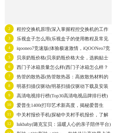
2
程控交换机原理(深入掌握程控交换机的工作
3
乐视盒子怎么用(乐视盒子的使用教程及常见
原理)
4
iqooneo7竞速版(体验极速激情，iQOONeo7竞
问题解答)
5
贝亲奶瓶价格(贝亲奶瓶价格大全，选购贴士
速版震撼上市！)
6
西门子冰箱质量怎么样(西门子冰箱怎么样？
及推荐)
7
热管的散热器(热管散热器：高效散热材料的
质量评测报告揭晓！)
8
明基扫描仪驱动(明基扫描仪驱动下载及安装
领跑者。)
9
高清电视排行榜(Top30高清电视品牌排行榜)
攻略)
10
爱普生1400(打印艺术新高度，揭秘爱普生
11
中关村报价手机(探秘中关村手机报价，了解
1400的卓越表现！)
12
lukbaby(璐克宝贝：温暖人心的亲子陪伴平台)
最新手机价格信息)