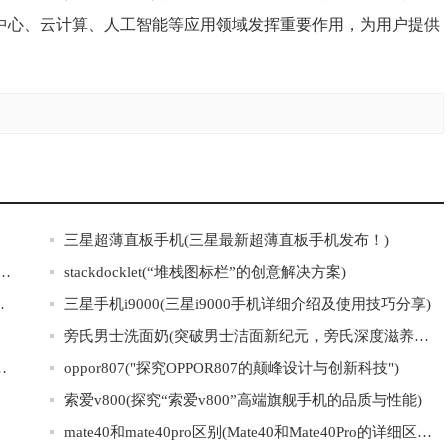
中心、云计算、人工智能等应用领域发挥重要作用，为用户提供
三星超薄直板手机(三星最新超薄直板手机发布！)
350(解锁九阳料理机jyl-350的4个神秘功能！)
stackdocklet(“堆栈图标栏”的创意解决方案)
最受欢迎和耐用的品牌和型号)
三星手机i9000(三星i9000手机详细介绍及使用技巧分享)
旁氏男士洗面奶(突破男士洁面新纪元，旁氏深度滋养洗面奶来袭)
018发布：新品、价格、趋势)
oppor807("探究OPPOR807的颠峰设计与创新科技")
索爱v800(探究“索爱v800”高端旗舰手机的品质与性能)
mate40和mate40pro区别(Mate40和Mate40Pro的详细区别解析)