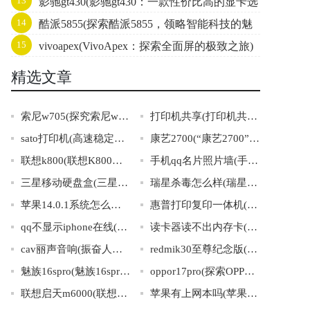
13
影驰gt430(影驰gt430：一款性价比高的显卡选
14
酷派5855(探索酷派5855，领略智能科技的魅
择)
15
vivoapex(VivoApex：探索全面屏的极致之旅)
力)
精选文章
索尼w705(探究索尼w705的性能和特点)
打印机共享(打印机共享：让办公更高效)
sato打印机(高速稳定，效率出众：Sato打印机解决您的全套打印需求)
康艺2700(“康艺2700”：健康与艺术的结合)
联想k800(联想K800：智能手机中的黑马)
手机qq名片照片墙(手机QQ头像墙：秀出你的个性照片)
三星移动硬盘盒(三星移动硬盘盒——高速便携，轻松存储！)
瑞星杀毒怎么样(瑞星杀毒软件的评价及使用体验分享)
苹果14.0.1系统怎么样(苹果14.0.1系统表现如何？)
惠普打印复印一体机(惠普多功能一体机：打印、复印、扫描三合一)
qq不显示iphone在线(如何解决QQ无法显示iPhone在线问题？)
读卡器读不出内存卡(内存卡无法被读取，如何解决？)
cav丽声音响(振奋人心的音质，cav丽声万千音响)
redmik30至尊纪念版(红米K30至尊纪念版：更快、更强，打造极致使用体验！)
魅族16spro(魅族16spro：旗舰手机之选)
oppor17pro(探索OPPOR17Pro的领先科技与卓越表现)
联想启天m6000(联想启天m6000：性能稳定，助你畅玩多媒体)
苹果有上网本吗(苹果是否有推出自家品牌的上网本？)