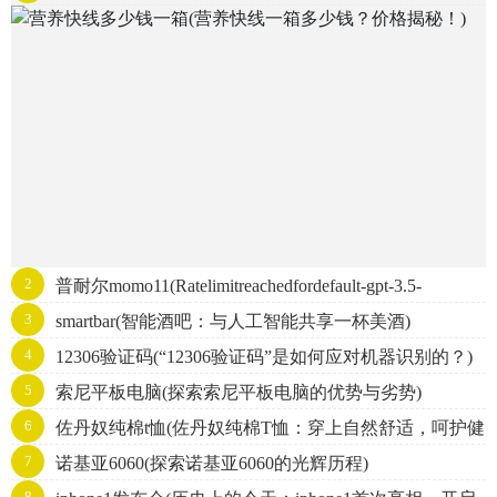
秘！)
2
普耐尔momo11(Ratelimitreachedfordefault-gpt-3.5-
3
smartbar(智能酒吧：与人工智能共享一杯美酒)
turboinorganizationorg-mQGBEZsfd3sA
4
12306验证码(“12306验证码”是如何应对机器识别的？)
5
索尼平板电脑(探索索尼平板电脑的优势与劣势)
6
佐丹奴纯棉t恤(佐丹奴纯棉T恤：穿上自然舒适，呵护健
7
诺基亚6060(探索诺基亚6060的光辉历程)
康肌肤)
8