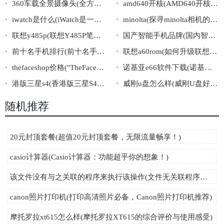
360车载全景摄像头(全方位呈现，360车载高清全景摄像头，全视角无盲区，安装简单，行车无忧！)
amd640开核(AMD640开核全面解析，性能和稳定性都不得不看！)
iwatch是什么(iWatch是一款什么样的智能手表？)
minolta(探寻minolta相机的发展历程及其在摄影行业中的地位)
联想y485p(联想Y485P笔记本电脑的配置、价格及优缺点分析。)
国产智能手机品牌(国内智能手机品牌排行榜)
前十名手机排行(前十名手机排行榜大揭秘，这些手机值不值得入手？)
联想a60rom(如何升级联想A60的ROM？)
thefaceshop价格("TheFaceShop产品价格一览：如何选购最划算的护肤品？")
诺基亚e66软件下载(诺基亚E66软件下载攻略大全)
港版三星s4(香港版三星S4手机介绍及详细参数解析)
威刚u盘怎么样(威刚U盘好用吗？高性价比沉稳实用，值得推荐！)
随机推荐
20元封顶套餐(超值20元封顶套餐，无限流量畅享！)
casio计算器(Casio计算器：功能超乎你的想象！)
该文件没有与之关联的程序来执行该操作(文件无关联程序：无法执行操作)
canon照片打印机(打印高清照片必备，Canon照片打印机推荐)
摩托罗拉xt615怎么样(摩托罗拉XT615的综合评价与使用感受)