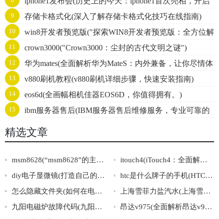
iphone1发布会(历史上的今天：iphone1首次亮相，开启
9
存储卡格式化(深入了解存储卡格式化技巧在线指南)
智能手机革命)
10
win8开发者预览版("探索WIN8开发者预览版：全方位解
11
crown3000("Crown3000：尘封的古代文明之谜")
析Windows8的新特性与开发技巧")
12
华为mates(全面解析华为MateS：内外兼备，让你尽情体
13
v880刷机教程(v880刷机详细步骤，快速安装指南)
验智能生活)
14
eos6d(全画幅相机佳器EOS6D，你值得拥有。)
15
ibm服务器售后(IBM服务器售后维修服务，专业可靠的
服务商推荐)
精选文章
msm8628(“msm8628”的主要特点及应用领域介绍)
itouch4(iTouch4：全面解析四代iPodTouch技术规格与历史发展)
diy电子显微镜(打造自己的DIY电子显微镜：从零开始！)
htc是什么牌子的手机(HTC手机是哪个品牌？)
怎么隐藏文件夹(如何在电脑上隐藏文件夹)
上海雪菲力盐汽水(上海雪菲力盐汽水：一段源自百年历史的中国味道)
九阳电磁炉故障代码(九阳电磁炉故障代码大全及解决方法)
昂达v975(全面解析昂达v975性能及使用技巧)