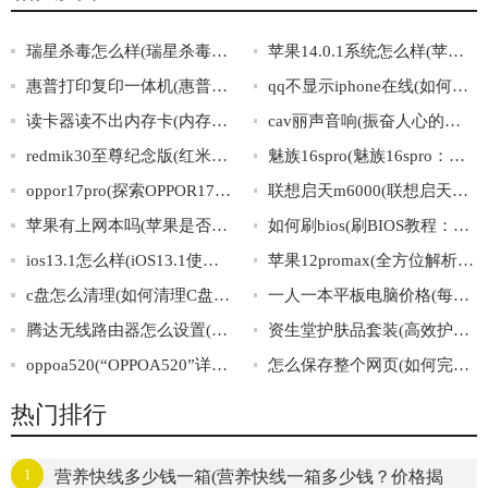
瑞星杀毒怎么样(瑞星杀毒软件的评价及使用体验分享)
苹果14.0.1系统怎么样(苹果14.0.1系统表现如何？)
惠普打印复印一体机(惠普多功能一体机：打印、复印、扫描三合一)
qq不显示iphone在线(如何解决QQ无法显示iPhone在线问题？)
读卡器读不出内存卡(内存卡无法被读取，如何解决？)
cav丽声音响(振奋人心的音质，cav丽声万千音响)
redmik30至尊纪念版(红米K30至尊纪念版：更快、更强，打造极致使用体验！)
魅族16spro(魅族16spro：旗舰手机之选)
oppor17pro(探索OPPOR17Pro的领先科技与卓越表现)
联想启天m6000(联想启天m6000：性能稳定，助你畅玩多媒体)
苹果有上网本吗(苹果是否有推出自家品牌的上网本？)
如何刷bios(刷BIOS教程：完整步骤一网打尽)
ios13.1怎么样(iOS13.1使用体验分享：值不值得升级？)
苹果12promax(全方位解析苹果12ProMax的细节与黑科技)
c盘怎么清理(如何清理C盘：最有效的方法)
一人一本平板电脑价格(每人一部平板电脑，价格大揭秘)
腾达无线路由器怎么设置(如何设置腾达无线路由器)
资生堂护肤品套装(高效护肤，闪亮每一天——资生堂全套护肤品值得拥有)
oppoa520(“OPPOA520”详解：配置、功能、使用心得)
怎么保存整个网页(如何完整保存网页内容)
热门排行
1
营养快线多少钱一箱(营养快线一箱多少钱？价格揭