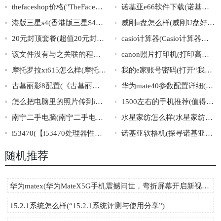
thefaceshop价格("TheFaceShop产品价格一览：如何选购最划算的护肤品？")
诺基亚e66软件下载(诺基亚E66软件下载攻略大全)
港版三星s4(香港版三星S4手机介绍及详细参数解析)
威刚u盘怎么样(威刚U盘好用吗？高性价比沉稳实用，值得推荐！)
20元封顶套餐(超值20元封顶套餐，无限流量畅享！)
casio计算器(Casio计算器：功能超乎你的想象！)
该文件没有与之关联的程序来执行该操作(文件无关联程序：无法执行操作)
canon照片打印机(打印高清照片必备，Canon照片打印机推荐)
摩托罗拉xt615怎么样(摩托罗拉XT615的综合评价与使用感受)
我的e家账号密码(打开“我的e家账号密码”的正确方法)
古墓丽影8配置(《古墓丽影8》最低、推荐配置曝光！)
华为mate40参数配置详细(华为mate40详细参数配置)
怎么把电脑里的照片传到iphone里(电脑照片传iPhone方法大全！)
1500左右的手机推荐(值得购买的性价比高的1500元左右手机推荐)
南宁二手电脑(南宁二手电脑市场，轻松找到高性价比的二手笔记本、台式机、配件等！)
水星家纺怎么样(水星家纺口碑怎么样？)
i53470(【i53470处理器性能评测及对比分析】)
诺基亚软格机(探寻诺基亚软格机：传奇历程与未来前景)
随机推荐
华为matex(华为MateX5G手机震撼问世，弯折屏幕开启新视界！)
15.2.1系统怎么样(“15.2.1系统评测与使用分享”)