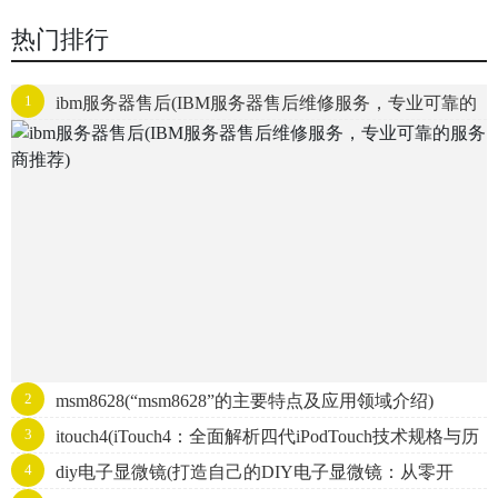
热门排行
1
ibm服务器售后(IBM服务器售后维修服务，专业可靠的
服务商推荐)
2
msm8628(“msm8628”的主要特点及应用领域介绍)
3
itouch4(iTouch4：全面解析四代iPodTouch技术规格与历
4
diy电子显微镜(打造自己的DIY电子显微镜：从零开
史发展)