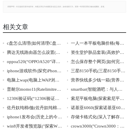
郑重声明：本文版权归原作者所有，转载文章仅为传播更多信息之目的，如有侵权行为，请第一时间联系我们修改或删除，多谢。
相关文章
c盘怎么清理(如何清理C盘：最有效的方法)
一人一本平板电脑价格(每人一部平板电脑，价格大揭秘)
腾达无线路由器怎么设置(如何设置腾达无线路由器)
资生堂护肤品套装(高效护肤，闪亮每一天——资生堂全套护肤品值得拥有)
oppoa520(“OPPOA520”详解：配置、功能、使用心得)
怎么保存整个网页(如何完整保存网页内容)
iphone游戏软件(探究iPhone游戏软件市场：前景、趋势与商业模式)
三星8150手机(三星8150手机的功能详解及评测)
电脑上wap(电脑上WAP浏览器如何设置)
营养快线多少钱一箱(营养快线一箱多少钱？价格揭秘！)
普耐尔momo11(Ratelimitreachedfordefault-gpt-3.5-turboinorganizationorg-mQGBEZsfd3sA
smartbar(智能酒吧：与人工智能共享一杯美酒)
12306验证码(“12306验证码”是如何应对机器识别的？)
索尼平板电脑(探索索尼平板电脑的优势与劣势)
佐丹奴纯棉t恤(佐丹奴纯棉T恤：穿上自然舒适，呵护健康肌肤)
诺基亚6060(探索诺基亚6060的光辉历程)
iphone1发布会(历史上的今天：iphone1首次亮相，开启智能手机革命)
存储卡格式化(深入了解存储卡格式化技巧在线指南)
win8开发者预览版("探索WIN8开发者预览版：全方位解析Windows8的新特性与开发技巧")
crown3000("Crown3000：尘封的古代文明之谜")