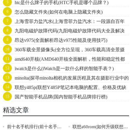
5
htc是什么牌子的手机(HTC手机是哪个品牌？)
始！)
6
怎么隐藏文件夹(如何在电脑上隐藏文件夹)
7
上海雪菲力盐汽水(上海雪菲力盐汽水：一段源自百年
8
九阳电磁炉故障代码(九阳电磁炉故障代码大全及解决
历史的中国味道)
9
昂达v975(全面解析昂达v975性能及使用技巧)
方法)
10
360车载全景摄像头(全方位呈现，360车载高清全景摄
11
amd640开核(AMD640开核全面解析，性能和稳定性都
像头，全视角无盲区，安装简单，行车无忧！)
12
iwatch是什么(iWatch是一款什么样的智能手表？)
不得不看！)
13
minolta(探寻minolta相机的发展历程及其在摄影行业中的
14
联想y485p(联想Y485P笔记本电脑的配置、价格及优缺
地位)
15
国产智能手机品牌(国内智能手机品牌排行榜)
点分析。)
精选文章
前十名手机排行(前十名手机排行榜大揭秘，这些手机值不值得入手？)
联想a60rom(如何升级联想A60的ROM？)