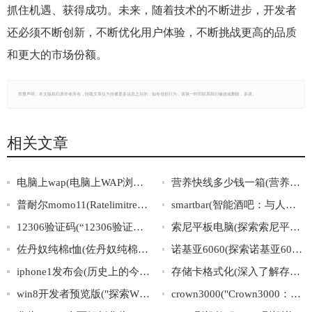
抓住机遇、获得成功。未来，随着技术的不断进步，开发者
还必须不断创新，不断优化用户体验，不断挑战更高的品质
和更大的市场份额。
郑重声明：本文版权归原作者所有，转载文章仅为传播更多信息之目的，如有侵权行为，请第一时间联系我们修改或删除，多谢。
相关文章
电脑上wap(电脑上WAP浏览器如何设置)
营养快线多少钱一箱(营养快线一箱多少钱？价格揭秘！)
普耐尔momo11(Ratelimitreachedfordefault-gpt-3.5-turboinorganizationorg-mQGBEZsfd3sA
smartbar(智能酒吧：与人工智能共享一杯美酒)
12306验证码(“12306验证码”是如何应对机器识别的？)
索尼平板电脑(探索索尼平板电脑的优势与劣势)
佐丹奴纯棉t恤(佐丹奴纯棉T恤：穿上自然舒适，呵护健康肌肤)
诺基亚6060(探索诺基亚6060的光辉历程)
iphone1发布会(历史上的今天：iphone1首次亮相，开启智能手机革命)
存储卡格式化(深入了解存储卡格式化技巧在线指南)
win8开发者预览版("探索WIN8开发者预览版：全方位解析Windows8的新特性与开发技巧")
crown3000("Crown3000：尘封的古代文明之谜")