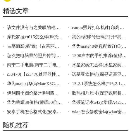
精选文章
该文件没有与之关联的程序来执行该操作(文件无关联程序：无法执行操作)
canon照片打印机(打印高清照片必备，Canon照片打印机推荐)
摩托罗拉xt615怎么样(摩托罗拉XT615的综合评价与使用感受)
我的e家账号密码(打开“我的e家账号密码”的正确方法)
古墓丽影8配置(《古墓丽影8》最低、推荐配置曝光！)
华为mate40参数配置详细(华为mate40详细参数配置)
怎么把电脑里的照片传到iphone里(电脑照片传iPhone方法大全！)
1500左右的手机推荐(值得购买的性价比高的1500元左右手机推荐)
南宁二手电脑(南宁二手电脑市场，轻松找到高性价比的二手笔记本、台式机、配件等！)
水星家纺怎么样(水星家纺口碑怎么样？)
i53470(【i53470处理器性能评测及对比分析】)
诺基亚软格机(探寻诺基亚软格机：传奇历程与未来前景)
华为matex(华为MateX5G手机震撼问世，弯折屏幕开启新视界！)
15.2.1系统怎么样(“15.2.1系统评测与使用分享”)
伊利四个圈价格(“伊利四圈价格”揭秘！)
数码相片尺寸(探究数码相片尺寸的重要性与应用)
华为荣耀30价格(荣耀30价格公布！)
华硕笔记本a42j(华硕A42J笔记本：配置详解及优缺点评析)
安卓手机怎么格式化(安卓手机的格式化操作步骤)
wlan怎么修改密码(wlan密码修改教程，实用易懂！)
随机推荐