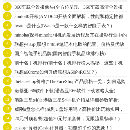
2
360车载全景摄像头(全方位呈现，360车载高清全景摄
3
amd640开核(AMD640开核全面解析，性能和稳定性都
像头，全视角无盲区，安装简单，行车无忧！)
4
iwatch是什么(iWatch是一款什么样的智能手表？)
不得不看！)
5
minolta(探寻minolta相机的发展历程及其在摄影行业中的
6
联想y485p(联想Y485P笔记本电脑的配置、价格及优缺
地位)
7
国产智能手机品牌(国内智能手机品牌排行榜)
点分析。)
8
前十名手机排行(前十名手机排行榜大揭秘，这些手机
9
联想a60rom(如何升级联想A60的ROM？)
值不值得入手？)
10
thefaceshop价格("TheFaceShop产品价格一览：如何选购
11
诺基亚e66软件下载(诺基亚E66软件下载攻略大全)
最划算的护肤品？")
12
港版三星s4(香港版三星S4手机介绍及详细参数解析)
13
威刚u盘怎么样(威刚U盘好用吗？高性价比沉稳实用，
14
20元封顶套餐(超值20元封顶套餐，无限流量畅享！)
值得推荐！)
15
casio计算器(Casio计算器：功能超乎你的想象！)