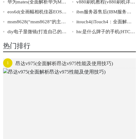
华为mates(全面解析华为MateS：内外兼备，让你尽情体验智能生活)
v880刷机教程(v880刷机详细步骤，快速安装指南)
eos6d(全画幅相机佳器EOS6D，你值得拥有。)
ibm服务器售后(IBM服务器售后维修服务，专业可靠的服务商推荐)
msm8628(“msm8628”的主要特点及应用领域介绍)
itouch4(iTouch4：全面解析四代iPodTouch技术规格与历史发展)
diy电子显微镜(打造自己的DIY电子显微镜：从零开始！)
htc是什么牌子的手机(HTC手机是哪个品牌？)
热门排行
1
昂达v975(全面解析昂达v975性能及使用技巧)