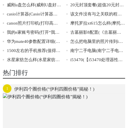
威刚u盘怎么样(威刚U盘好用吗？高性价比沉稳实用，值得推荐！)
20元封顶套餐(超值20元封顶套餐，无限流量畅享！)
casio计算器(Casio计算器：功能超乎你的想象！)
该文件没有与之关联的程序来执行该操作(文件无关联程序：无法执行操作)
canon照片打印机(打印高清照片必备，Canon照片打印机推荐)
摩托罗拉xt615怎么样(摩托罗拉XT615的综合评价与使用感受)
我的e家账号密码(打开“我的e家账号密码”的正确方法)
古墓丽影8配置(《古墓丽影8》最低、推荐配置曝光！)
华为mate40参数配置详细(华为mate40详细参数配置)
怎么把电脑里的照片传到iphone里(电脑照片传iPhone方法大全！)
1500左右的手机推荐(值得购买的性价比高的1500元左右手机推荐)
南宁二手电脑(南宁二手电脑市场，轻松找到高性价比的二手笔记本、台式机、配件等！)
水星家纺怎么样(水星家纺口碑怎么样？)
i53470(【i53470处理器性能评测及对比分析】)
热门排行
1
伊利四个圈价格(“伊利四圈价格”揭秘！)