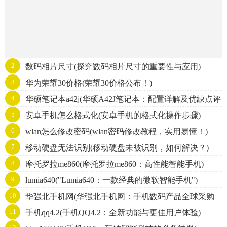
2
数码相片尺寸(探究数码相片尺寸的重要性与应用)
3
华为荣耀30价格(荣耀30价格公布！)
4
华硕笔记本a42j(华硕A42J笔记本：配置详解及优缺点评
5
安卓手机怎么格式化(安卓手机的格式化操作步骤)
析)
6
wlan怎么修改密码(wlan密码修改教程，实用易懂！)
7
移动硬盘无法识别(移动硬盘未被识别，如何解决？)
8
摩托罗拉me860(摩托罗拉me860：高性能智能手机)
9
lumia640("Lumia640：一款经典的微软智能手机")
10
华强北手机网(华强北手机网：手机数码产品全球采购
11
手机qq4.2(手机QQ4.2：全新功能与更佳用户体验)
中心)