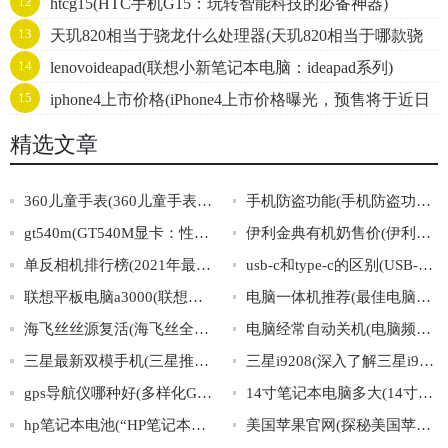
12
htcg15(HTC手机G15：玩转智能科技的必备神器)
13
天玑820相当于骁龙什么处理器(天玑820相当于哪款骁
14
lenovoideapad(联想小新笔记本电脑：ideapad系列)
龙处理器？)
15
iphone4上市价格(iPhone4上市价格曝光，预售将于近日
开启！)
精选文章
360儿童手表(360儿童手表：陪伴宝贝成长的最佳选择)
手机防盗功能(手机防盗功能详解：如何开启、设置与使用，让您的手机安全无忧！)
gt540m(GT540M显卡：性能强悍、高效省电的游戏利器)
伊利金典有机奶售价(伊利金典有机奶售价上涨引发消费者热议)
单反相机排行榜(2021年最新单反相机排名及选购指南)
usb-c和type-c的区别(USB-C和Type-C有何不同？)
联想平板电脑a3000(联想平板电脑a3000：价格实惠，性能卓越的最佳选择)
电脑一体机推荐(最佳电脑一体机推荐，实用性强的多功能选择)
海飞丝丝源复活(海飞丝全新丝源复活，拯救发丝重生！)
电脑经常自动关机(电脑频繁自动关闭，如何解决？)
三星最新双模手机(三星推出全新双模手机，一机双待，信号更稳定)
三星i9208(深入了解三星i9208，掌握最详细资讯)
gps导航仪哪种好(多样化GPS导航推荐：如何选择最好的GPS导航仪？)
14寸笔记本电脑多大(14寸笔记本电脑的尺寸是多少？)
hp笔记本电池(“HP笔记本电池使用技巧与延长寿命方法”)
美国苹果官网(探秘美国苹果官网：从产品到服务，全方位了解苹果的一切)