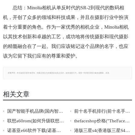
总结：Minolta相机从单反时代的SR-2到现代的数码相
机，开创了众多的领域和科技成果，并且在摄影行业中扮演
着十分重要的角色。作为一家优秀的相机企业，Minolta相机
以其技术创新和卓越的工艺，成功地将传统摄影和现代摄影
的精髓融合在了一起。我们应该铭记这个品牌的名字，也应
该为它留下我们应有的尊重和爱护。
郑重声明：本文版权归原作者所有，转载文章仅为传播更多信息之目的，如有侵权行为，请第一时间联系我们修改或删除，多谢。
相关文章
国产智能手机品牌(国内智能手机品牌排行榜)
前十名手机排行(前十名手机排行榜大揭秘，这些手机值不值得入手？)
联想a60rom(如何升级联想A60的ROM？)
thefaceshop价格("TheFaceShop产品价格一览：如何选购最划算的护肤品？")
诺基亚e66软件下载(诺基亚E66软件下载攻略大全)
港版三星s4(香港版三星S4手机介绍及详细参数解析)