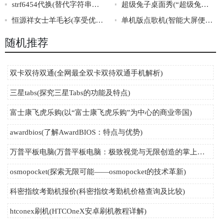
strf6454代换(替代字符串操作：strf6454代换)
超级兔子桌面秀(“超级兔子桌面秀”：打造你的超萌桌面乐园！)
恒源祥女士羊毛衫(享受优质羊毛的呵护，恒源祥女士羊毛衫闪耀生活奇迹)
单机版点歌机(智能大屏便携式单机点歌机，K歌娱乐唱出你的音乐梦想)
随机推荐
双卡双待双通(全网最全双卡双待双通手机解析)
三星tabs(探究三星Tabs的功能及特点)
富士康飞虎乐购(以“富士康飞虎乐购”为中心的商业帝国)
awardbios(了解AwardBIOS：特点与优势)
万普平板电脑(万普平板电脑：极致视觉与无限创造的掌上奇迹)
osmopocket(探索无限可能——osmopocket的技术革新)
科密指纹考勤机报价(科密指纹考勤机价格查询及比较)
htconex刷机(HTCOneX安卓刷机教程详解)