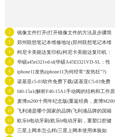
2
镜像文件打开(打开镜像文件的方法及步骤简
3
郑州联想笔记本维修地址(郑州联想笔记本维
析)
4
柯尼卡美能达复印机(柯尼卡美能达复印机：
修地址查询及服务信息汇总)
5
华硕a45ei321vd-sl(华硕A45EI321VD-SL：性
增强效率的办公利器)
6
iphone11发热(iphone11为何经常“发热狂”?)
能卓越的高性价比笔记本电脑)
7
诺基亚c5-03软件免费下载(诺基亚C5-03免费
8
f40-15a1(解析F40-15A1手动阀的结构和工作原
软件下载，种类丰富，快速安全！)
9
麦博m200十周年纪念版(重返经典，麦博M200
理)
10
飞利浦是哪个国家的品牌(飞利浦品牌的国籍
十周年纪念版掀起音乐革命！)
11
欧乐b电动牙刷(欧乐b电动牙刷，重塑口腔健
是？)
12
三星上网本怎么样(三星上网本使用体验如
康！)