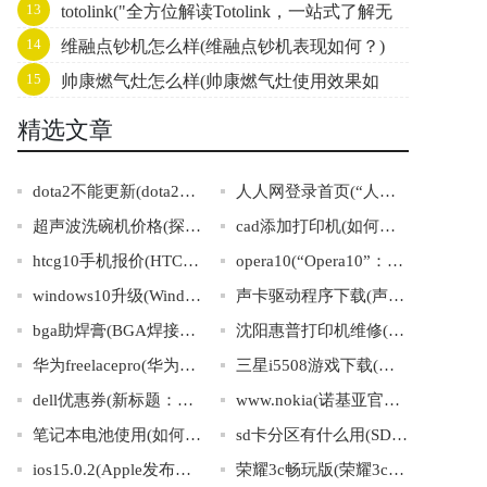
选择)
13
totolink("全方位解读Totolink，一站式了解无
何？)
14
维融点钞机怎么样(维融点钞机表现如何？)
线网络新时代")
15
帅康燃气灶怎么样(帅康燃气灶使用效果如
何？)
精选文章
dota2不能更新(dota2更新失败怎么办？)
人人网登录首页(“人人网登录首页”全方位讲解，快速掌握登录技巧)
超声波洗碗机价格(探究超声波洗碗机价格：品牌大全、购买注意事项一网打尽)
cad添加打印机(如何在CAD中添加打印机)
htcg10手机报价(HTCG10手机报价大全及最新价格)
opera10(“Opera10”：浏览器领域革新的代表)
windows10升级(Windows10升级攻略：零基础上手，轻松升级！)
声卡驱动程序下载(声卡驱动下载：全攻略汇总！)
bga助焊膏(BGA焊接必备：助焊膏使用指南)
沈阳惠普打印机维修(沈阳惠普打印机维修服务，专业快捷，值得信赖)
华为freelacepro(华为推出最新款FreelacePro耳机)
三星i5508游戏下载(三星i5508游戏下载大全推荐)
dell优惠券(新标题：Dell优惠券火热抢购，赶紧获取秒杀电脑好价！)
www.nokia(诺基亚官网：探寻手机科技的未来之路)
笔记本电池使用(如何优化笔记本电池使用，延长电池寿命)
sd卡分区有什么用(SD卡分区的作用及意义)
ios15.0.2(Apple发布最新iOS15.0.2系统，修复多项漏洞提升用户体验)
荣耀3c畅玩版(荣耀3c畅玩版手机详解及使用技巧)