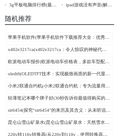
3g平板电脑排行榜(最新3G平板电脑推荐排行榜)
ipad游戏没有声音(解决iPad游戏静音问题的方法)
随机推荐
苹果手机软件(苹果手机软件下载推荐大全：优秀、实用、必备)
x402e3217ca(x402e3217ca：令人惊叹的神秘代码背后，隐藏着什么秘密？)
欧派电动车报价(欧派电动车价格表，多款车型配置详解！)
oledtft(OLEDTFT技术：实现极致画质的新一代显示屏)
小米2联通合约机(小米2联通合约机：专为流量用户打造的极速畅享套餐)
轻薄笔记本哪个牌子好(30秒告诉你最值得购买的轻薄笔记本品牌)
str6454(探究“str6454”的来历及其含义：从未听说的神秘字符背后的故事)
昆仑山雪山矿泉水(昆仑山雪山矿泉水：天然雪水源，一滴纯净，健康滋养您的生活。)
220v转110v转换器(从220v到110v，使用转换器让电力更安全稳定)