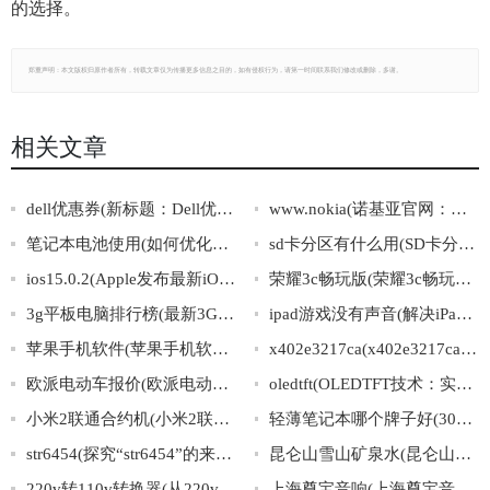
的选择。
郑重声明：本文版权归原作者所有，转载文章仅为传播更多信息之目的，如有侵权行为，请第一时间联系我们修改或删除，多谢。
相关文章
dell优惠券(新标题：Dell优惠券火热抢购，赶紧获取秒杀电脑好价！)
www.nokia(诺基亚官网：探寻手机科技的未来之路)
笔记本电池使用(如何优化笔记本电池使用，延长电池寿命)
sd卡分区有什么用(SD卡分区的作用及意义)
ios15.0.2(Apple发布最新iOS15.0.2系统，修复多项漏洞提升用户体验)
荣耀3c畅玩版(荣耀3c畅玩版手机详解及使用技巧)
3g平板电脑排行榜(最新3G平板电脑推荐排行榜)
ipad游戏没有声音(解决iPad游戏静音问题的方法)
苹果手机软件(苹果手机软件下载推荐大全：优秀、实用、必备)
x402e3217ca(x402e3217ca：令人惊叹的神秘代码背后，隐藏着什么秘密？)
欧派电动车报价(欧派电动车价格表，多款车型配置详解！)
oledtft(OLEDTFT技术：实现极致画质的新一代显示屏)
小米2联通合约机(小米2联通合约机：专为流量用户打造的极速畅享套餐)
轻薄笔记本哪个牌子好(30秒告诉你最值得购买的轻薄笔记本品牌)
str6454(探究“str6454”的来历及其含义：从未听说的神秘字符背后的故事)
昆仑山雪山矿泉水(昆仑山雪山矿泉水：天然雪水源，一滴纯净，健康滋养您的生活。)
220v转110v转换器(从220v到110v，使用转换器让电力更安全稳定)
上海尊宝音响(上海尊宝音响：打造专业高品质音响！)