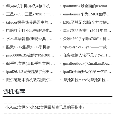
华为4核手机(华为4核手机——轻盈快速畅享流畅体验)
ipadmini5(最全面的iPadmini5购买指南，附详细参数、性能对比、使用体验分享！)
三星s7898(三星s7898：一款性价比超高的智能手机推荐)
emotionui(华为EMUI:触手可及的情感体验)
tafuco(探寻热带果园中的神秘水果“Tafuco”)
k30s至尊纪念版(全方位解析k30s至尊纪念版，从外观设计到性能评测全面呈现)
电脑打字打不出来(解决电脑打字难题的方法分享)
笔记本品牌排行(2021年最新笔记本品牌排行榜出炉，你的选择是否与榜单一致？)
水木年华音箱(重现经典，全面升级！水木年华音箱呈现震撼视听新境界！)
朵唯s760(“朵唯s760”：科技与时尚的完美融合)
酷派e506(酷派e506手机参数详解及性价比评测)
vp-eye(“VP-Eye”——一款专业级视频监控软件)
psp30006.35破解(“PSP30006.35破解”完全攻略)
任务栏输入法不见了(Win10任务栏输入法不见？四种方法轻松解决！)
thl手机官网(THL手机官网-全面了解THL手机产品信息)
gmailoutlook("GmailandOutlook:AComprehensiveComparison")
ipad26.1.3完美越狱(“完美越狱教程：iPad26.1.3轻松越狱”)
ipad3(全面升级的第三代iPad)
戴尔笔记本拆机教程(戴尔笔记本详细拆机操作指南)
摩托罗拉razrv3(摩托罗拉经典智能机：RAZRV3)
随机推荐
小米m2官网(小米M2官网最新资讯及购买指南)