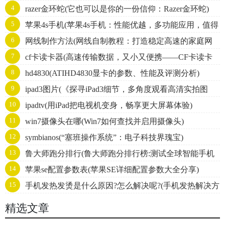
4
razer金环蛇(它也可以是你的一份信仰：Razer金环蛇)
5
苹果4s手机(苹果4s手机：性能优越，多功能应用，值得
6
网线制作方法(网线自制教程：打造稳定高速的家庭网
信赖)
7
cf卡读卡器(高速传输数据，又小又便携——CF卡读卡
络)
8
hd4830(ATIHD4830显卡的参数、性能及评测分析)
器)
9
ipad3图片(《探寻iPad3细节，多角度观看高清实拍图
10
ipadtv(用iPad把电视机变身，畅享更大屏幕体验)
片》)
11
win7摄像头在哪(Win7如何查找并启用摄像头)
12
symbianos(“塞班操作系统”：电子科技界瑰宝)
13
鲁大师跑分排行(鲁大师跑分排行榜:测试全球智能手机
14
苹果se配置参数表(苹果SE详细配置参数大全分享)
性能排名)
15
手机发热发烫是什么原因?怎么解决呢?(手机发热解决方
法，省电省心安心！)
精选文章