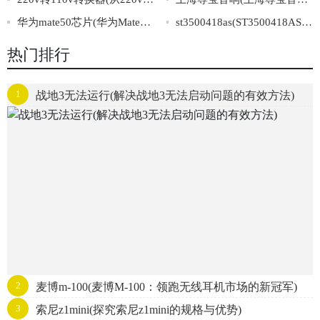
华为mate50芯片(华为Mate50芯片曝光：全新升级惊艳亮相！)
st3500418as(ST3500418AS硬盘规格及购买指南)
热门排行
1
战地3无法运行(解决战地3无法启动问题的有效方法)
2
麦博m-100(麦博M-100：领跑无线耳机市场的新冠军)
3
索尼z1mini(探究索尼z1mini的规格与优势)