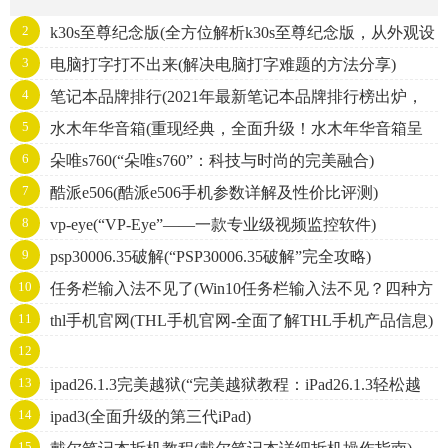
2
k30s至尊纪念版(全方位解析k30s至尊纪念版，从外观设
3
电脑打字打不出来(解决电脑打字难题的方法分享)
计到性能评测全面呈现)
4
笔记本品牌排行(2021年最新笔记本品牌排行榜出炉，
5
水木年华音箱(重现经典，全面升级！水木年华音箱呈
你的选择是否与榜单一致？)
6
朵唯s760(“朵唯s760”：科技与时尚的完美融合)
现震撼视听新境界！)
7
酷派e506(酷派e506手机参数详解及性价比评测)
8
vp-eye(“VP-Eye”——一款专业级视频监控软件)
9
psp30006.35破解(“PSP30006.35破解”完全攻略)
10
任务栏输入法不见了(Win10任务栏输入法不见？四种方
11
thl手机官网(THL手机官网-全面了解THL手机产品信息)
法轻松解决！)
12
gmailoutlook("GmailandOutlook:AComprehensiveComparison")
13
ipad26.1.3完美越狱(“完美越狱教程：iPad26.1.3轻松越
14
ipad3(全面升级的第三代iPad)
狱”)
15