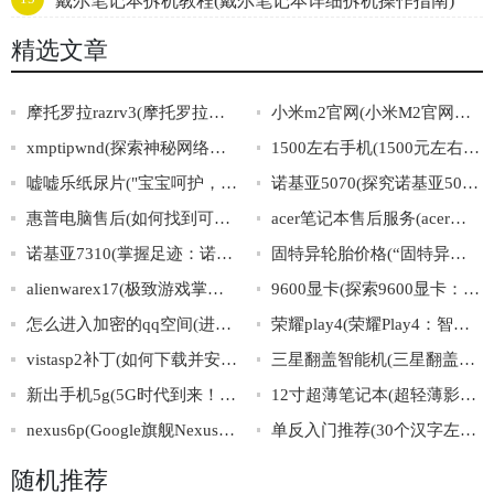
戴尔笔记本拆机教程(戴尔笔记本详细拆机操作指南)
精选文章
摩托罗拉razrv3(摩托罗拉经典智能机：RAZRV3)
小米m2官网(小米M2官网最新资讯及购买指南)
xmptipwnd(探索神秘网络岛屿“xmptipwnd”的秘密世界)
1500左右手机(1500元左右的手机推荐及选购攻略，最新列表必看！)
嘘嘘乐纸尿片("宝宝呵护，选择嘘嘘乐纸尿片，给宝宝最舒适的呵护！")
诺基亚5070(探究诺基亚5070：功能与特点解析)
惠普电脑售后(如何找到可信赖的惠普电脑售后服务？)
acer笔记本售后服务(acer笔记本售后服务：专业解决您的问题)
诺基亚7310(掌握足迹：诺基亚7310的历史、特点与演变)
固特异轮胎价格(“固特异轮胎价格”大揭秘，你真的了解吗？)
alienwarex17(极致游戏掌控力，全面解析AlienwareX17！)
9600显卡(探索9600显卡：性能与应用详解)
怎么进入加密的qq空间(进入加密的QQ空间方法大全)
荣耀play4(荣耀Play4：智能AI芯片+超感光四摄，全面屏续航新飞跃！)
vistasp2补丁(如何下载并安装VistaSP2补丁？)
三星翻盖智能机(三星翻盖智能机：传承经典，再次焕发风采)
新出手机5g(5G时代到来！全新智能手机横空出世！)
12寸超薄笔记本(超轻薄影笔记本：12英寸超轻薄笔记本电脑推荐)
nexus6p(Google旗舰Nexus6P：设计经典，性能出众)
单反入门推荐(30个汉字左右的推荐：单反刚入门？这些数码单反推荐让你轻松拍出专业级照片)
随机推荐