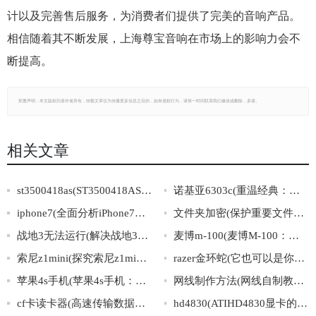
计以及完善售后服务，为消费者们提供了完美的音响产品。
相信随着其不断发展，上海尊宝音响在市场上的影响力会不
断提高。
郑重声明：本文版权归原作者所有，转载文章仅为传播更多信息之目的，如有侵权行为，请第一时间联系我们修改或删除，多谢。
相关文章
st3500418as(ST3500418AS硬盘规格及购买指南)
诺基亚6303c(重温经典：诺基亚6303c再现传奇)
iphone7(全面分析iPhone7，了解其功能与特色)
文件夹加密(保护重要文件，轻松加密文件夹)
战地3无法运行(解决战地3无法启动问题的有效方法)
麦博m-100(麦博M-100：领跑无线耳机市场的新冠军)
索尼z1mini(探究索尼z1mini的规格与优势)
razer金环蛇(它也可以是你的一份信仰：Razer金环蛇)
苹果4s手机(苹果4s手机：性能优越，多功能应用，值得信赖)
网线制作方法(网线自制教程：打造稳定高速的家庭网络)
cf卡读卡器(高速传输数据，又小又便携——CF卡读卡器)
hd4830(ATIHD4830显卡的参数、性能及评测分析)