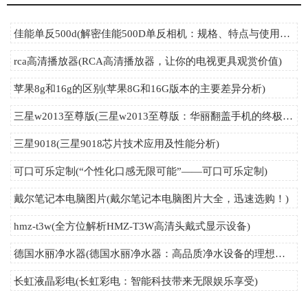
佳能单反500d(解密佳能500D单反相机：规格、特点与使用技巧详解)
rca高清播放器(RCA高清播放器，让你的电视更具观赏价值)
苹果8g和16g的区别(苹果8G和16G版本的主要差异分析)
三星w2013至尊版(三星w2013至尊版：华丽翻盖手机的终极演绎)
三星9018(三星9018芯片技术应用及性能分析)
可口可乐定制(“个性化口感无限可能”——可口可乐定制)
戴尔笔记本电脑图片(戴尔笔记本电脑图片大全，迅速选购！)
hmz-t3w(全方位解析HMZ-T3W高清头戴式显示设备)
德国水丽净水器(德国水丽净水器：高品质净水设备的理想选择)
长虹液晶彩电(长虹彩电：智能科技带来无限娱乐享受)