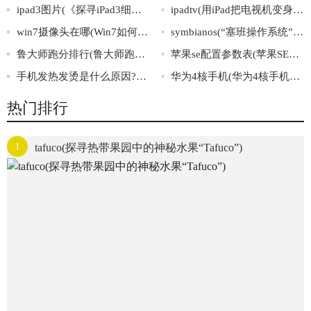
ipad3图片(《探寻iPad3细节，多角度观看高清实拍图片》)
ipadtv(用iPad把电视机变身，畅享更大屏幕体验)
win7摄像头在哪(Win7如何查找并启用摄像头)
symbianos(“塞班操作系统”：电子科技界瑰宝)
鲁大师跑分排行(鲁大师跑分排行榜:测试全球智能手机性能排名)
苹果se配置参数表(苹果SE详细配置参数大全分享)
手机发热发烫是什么原因?怎么解决呢?(手机发热解决方法，省电省心安心！)
华为4核手机(华为4核手机——轻盈快速畅享流畅体验)
热门排行
1
tafuco(探寻热带果园中的神秘水果“Tafuco”)