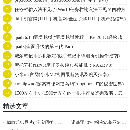
psp30006.35破解(“PSP30006.35破解”完全攻略)
6
任务栏输入法不见了(Win10任务栏输入法不见？四种方
7
thl手机官网(THL手机官网-全面了解THL手机产品信息)
法轻松解决！)
8
gmailoutlook("GmailandOutlook:AComprehensiveComparison")
9
ipad26.1.3完美越狱(“完美越狱教程：iPad26.1.3轻松越
10
ipad3(全面升级的第三代iPad)
狱”)
11
戴尔笔记本拆机教程(戴尔笔记本详细拆机操作指南)
12
摩托罗拉razrv3(摩托罗拉经典智能机：RAZRV3)
13
小米m2官网(小米M2官网最新资讯及购买指南)
14
xmptipwnd(探索神秘网络岛屿“xmptipwnd”的秘密世界)
15
1500左右手机(1500元左右的手机推荐及选购攻略，最
新列表必看！)
精选文章
嘘嘘乐纸尿片("宝宝呵护，选择嘘嘘乐纸尿片，给宝宝最舒适的呵护！")
诺基亚5070(探究诺基亚5070：功能与特点解析)