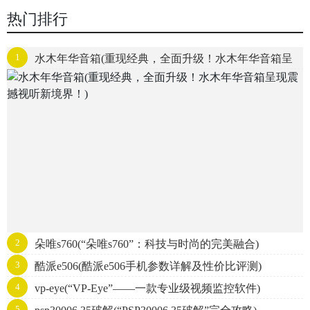
热门排行
1
水木年华音箱(重现经典，全面升级！水木年华音箱呈
现震撼视听新境界！)
2
朵唯s760(“朵唯s760”：科技与时尚的完美融合)
3
酷派e506(酷派e506手机参数详解及性价比评测)
4
vp-eye(“VP-Eye”——一款专业级视频监控软件)
5