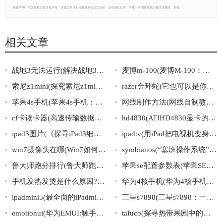
郑重声明：本文版权归原作者所有，转载文章仅为传播更多信息之目的，如有侵权行为，请第一时间联系我们修改或删除，多谢。
相关文章
战地3无法运行(解决战地3无法启动问题的有效方法)
麦博m-100(麦博M-100：领跑无线耳机市场的新冠军)
索尼z1mini(探究索尼z1mini的规格与优势)
razer金环蛇(它也可以是你的一份信仰：Razer金环蛇)
苹果4s手机(苹果4s手机：性能优越，多功能应用，值得信赖)
网线制作方法(网线自制教程：打造稳定高速的家庭网络)
cf卡读卡器(高速传输数据，又小又便携——CF卡读卡器)
hd4830(ATIHD4830显卡的参数、性能及评测分析)
ipad3图片(《探寻iPad3细节，多角度观看高清实拍图片》)
ipadtv(用iPad把电视机变身，畅享更大屏幕体验)
win7摄像头在哪(Win7如何查找并启用摄像头)
symbianos(“塞班操作系统”：电子科技界瑰宝)
鲁大师跑分排行(鲁大师跑分排行榜:测试全球智能手机性能排名)
苹果se配置参数表(苹果SE详细配置参数大全分享)
手机发热发烫是什么原因?怎么解决呢?(手机发热解决方法，省电省心安心！)
华为4核手机(华为4核手机——轻盈快速畅享流畅体验)
ipadmini5(最全面的iPadmini5购买指南，附详细参数、性能对比、使用体验分享！)
三星s7898(三星s7898：一款性价比超高的智能手机推荐)
emotionui(华为EMUI:触手可及的情感体验)
tafuco(探寻热带果园中的神秘水果“Tafuco”)