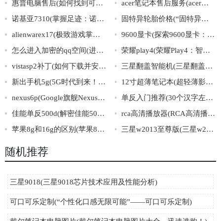
惠普电脑售后(如何找到可信赖的惠普电脑售后服务？)
acer笔记本售后服务(acer笔记本售后服务：专业解决您的问题)
诺基亚7310(掌握足迹：诺基亚7310的历史、特点与演变)
固特异轮胎价格(“固特异轮胎价格”大揭秘，你真的了解吗？)
alienwarex17(极致游戏掌控力，全面解析AlienwareX17！)
9600显卡(探索9600显卡：性能与应用详解)
怎么进入加密的qq空间(进入加密的QQ空间方法大全)
荣耀play4(荣耀Play4：智能AI芯片+超感光四摄，全面屏续航新飞跃！)
vistasp2补丁(如何下载并安装VistaSP2补丁？)
三星翻盖智能机(三星翻盖智能机：传承经典，再次焕发风采)
新出手机5g(5G时代到来！全新智能手机横空出世！)
12寸超薄笔记本(超轻薄影笔记本：12英寸超轻薄笔记本电脑推荐)
nexus6p(Google旗舰Nexus6P：设计经典，性能出众)
单反入门推荐(30个汉字左右的推荐：单反刚入门？这些数码单反推荐让你轻松拍出专业级照片)
佳能单反500d(解密佳能500D单反相机：规格、特点与使用技巧详解)
rca高清播放器(RCA高清播放器，让你的电视更具观赏价值)
苹果8g和16g的区别(苹果8G和16G版本的主要差异分析)
三星w2013至尊版(三星w2013至尊版：华丽翻盖手机的终极演绎)
随机推荐
三星9018(三星9018芯片技术应用及性能分析)
可口可乐定制(“个性化口感无限可能”——可口可乐定制)