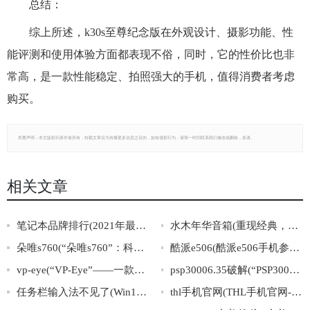
总结：
综上所述，k30s至尊纪念版在外观设计、摄影功能、性
能评测和使用体验方面都表现不俗，同时，它的性价比也非
常高，是一款性能稳定、拍照强大的手机，值得消费者考虑
购买。
郑重声明：本文版权归原作者所有，转载文章仅为传播更多信息之目的，如有侵权行为，请第一时间联系我们修改或删除，多谢。
相关文章
笔记本品牌排行(2021年最新笔记本品牌排行榜出炉，你的选择是否与榜单一致？)
水木年华音箱(重现经典，全面升级！水木年华音箱呈现震撼视听新境界！)
朵唯s760(“朵唯s760”：科技与时尚的完美融合)
酷派e506(酷派e506手机参数详解及性价比评测)
vp-eye(“VP-Eye”——一款专业级视频监控软件)
psp30006.35破解(“PSP30006.35破解”完全攻略)
任务栏输入法不见了(Win10任务栏输入法不见？四种方法轻松解决！)
thl手机官网(THL手机官网-全面了解THL手机产品信息)