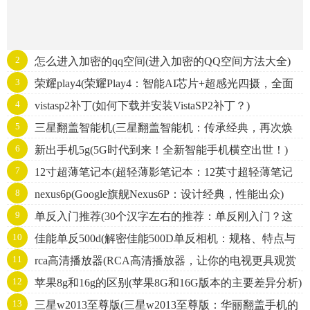
2
怎么进入加密的qq空间(进入加密的QQ空间方法大全)
3
荣耀play4(荣耀Play4：智能AI芯片+超感光四摄，全面
4
vistasp2补丁(如何下载并安装VistaSP2补丁？)
屏续航新飞跃！)
5
三星翻盖智能机(三星翻盖智能机：传承经典，再次焕
6
新出手机5g(5G时代到来！全新智能手机横空出世！)
发风采)
7
12寸超薄笔记本(超轻薄影笔记本：12英寸超轻薄笔记
8
nexus6p(Google旗舰Nexus6P：设计经典，性能出众)
本电脑推荐)
9
单反入门推荐(30个汉字左右的推荐：单反刚入门？这
10
佳能单反500d(解密佳能500D单反相机：规格、特点与
些数码单反推荐让你轻松拍出专业级照片)
11
rca高清播放器(RCA高清播放器，让你的电视更具观赏
使用技巧详解)
12
苹果8g和16g的区别(苹果8G和16G版本的主要差异分析)
价值)
13
三星w2013至尊版(三星w2013至尊版：华丽翻盖手机的