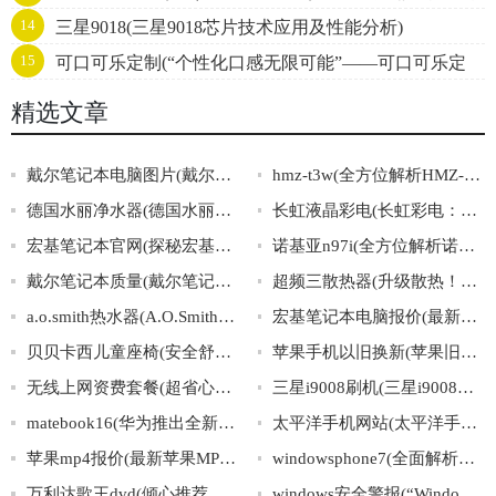
14
三星9018(三星9018芯片技术应用及性能分析)
终极演绎)
15
可口可乐定制(“个性化口感无限可能”——可口可乐定
制)
精选文章
戴尔笔记本电脑图片(戴尔笔记本电脑图片大全，迅速选购！)
hmz-t3w(全方位解析HMZ-T3W高清头戴式显示设备)
德国水丽净水器(德国水丽净水器：高品质净水设备的理想选择)
长虹液晶彩电(长虹彩电：智能科技带来无限娱乐享受)
宏基笔记本官网(探秘宏基笔记本官网：产品展示、技术支持与购买攻略)
诺基亚n97i(全方位解析诺基亚N97i)
戴尔笔记本质量(戴尔笔记本质量如何？)
超频三散热器(升级散热！超频三打造高效静音方案)
a.o.smith热水器(A.O.Smith热水器的全面解读-选购、维修、使用攻略全掌握)
宏基笔记本电脑报价(最新宏基笔记本电脑价格查询)
贝贝卡西儿童座椅(安全舒适的贝贝卡西儿童座椅，让孩子坐享舒适旅程)
苹果手机以旧换新(苹果旧换新：享优惠，再战新机！)
无线上网资费套餐(超省心的无线上网套餐推荐)
三星i9008刷机(三星i9008手机刷机教程大全)
matebook16(华为推出全新Matebook16，领略超级性能之美！)
太平洋手机网站(太平洋手机网站：手机数码信息第一站)
苹果mp4报价(最新苹果MP4报价一览)
windowsphone7(全面解析WindowsPhone7系统)
万利达歌王dvd(倾心推荐：万利达歌王dvd，开启唱响时代！)
windows安全警报(“Windows安全警报”如何应对？30秒快速解决方案！)