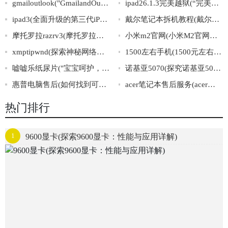
gmailoutlook("GmailandOutlook:AComprehensiveComparison")
ipad26.1.3完美越狱(“完美越狱教程：iPad26.1.3轻松越狱”)
ipad3(全面升级的第三代iPad)
戴尔笔记本拆机教程(戴尔笔记本详细拆机操作指南)
摩托罗拉razrv3(摩托罗拉经典智能机：RAZRV3)
小米m2官网(小米M2官网最新资讯及购买指南)
xmptipwnd(探索神秘网络岛屿“xmptipwnd”的秘密世界)
1500左右手机(1500元左右的手机推荐及选购攻略，最新列表必看！)
嘘嘘乐纸尿片("宝宝呵护，选择嘘嘘乐纸尿片，给宝宝最舒适的呵护！")
诺基亚5070(探究诺基亚5070：功能与特点解析)
惠普电脑售后(如何找到可信赖的惠普电脑售后服务？)
acer笔记本售后服务(acer笔记本售后服务：专业解决您的问题)
热门排行
1
9600显卡(探索9600显卡：性能与应用详解)