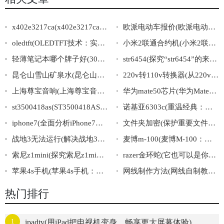
x402e3217ca(x402e3217ca：令人惊叹的神秘代码背后，隐藏着什么秘密？)
欧派电动车报价(欧派电动车价格表，多款车型配置详解！)
oledtft(OLEDTFT技术：实现极致画质的新一代显示屏)
小米2联通合约机(小米2联通合约机：专为流量用户打造的极速畅享套餐)
轻薄笔记本哪个牌子好(30秒告诉你最值得购买的轻薄笔记本品牌)
str6454(探究“str6454”的来历及其含义：从未听说的神秘字符背后的故事)
昆仑山雪山矿泉水(昆仑山雪山矿泉水：天然雪水源，一滴纯净，健康滋养您的生活。)
220v转110v转换器(从220v到110v，使用转换器让电力更安全稳定)
上海尊宝音响(上海尊宝音响：打造专业高品质音响！)
华为mate50芯片(华为Mate50芯片曝光：全新升级惊艳亮相！)
st3500418as(ST3500418AS硬盘规格及购买指南)
诺基亚6303c(重温经典：诺基亚6303c再现传奇)
iphone7(全面分析iPhone7，了解其功能与特色)
文件夹加密(保护重要文件，轻松加密文件夹)
战地3无法运行(解决战地3无法启动问题的有效方法)
麦博m-100(麦博M-100：领跑无线耳机市场的新冠军)
索尼z1mini(探究索尼z1mini的规格与优势)
razer金环蛇(它也可以是你的一份信仰：Razer金环蛇)
苹果4s手机(苹果4s手机：性能优越，多功能应用，值得信赖)
网线制作方法(网线自制教程：打造稳定高速的家庭网络)
热门排行
1
ipadtv(用iPad把电视机变身，畅享更大屏幕体验)