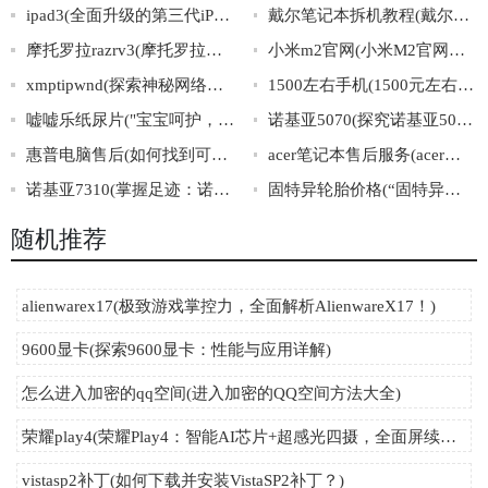
ipad3(全面升级的第三代iPad)
戴尔笔记本拆机教程(戴尔笔记本详细拆机操作指南)
摩托罗拉razrv3(摩托罗拉经典智能机：RAZRV3)
小米m2官网(小米M2官网最新资讯及购买指南)
xmptipwnd(探索神秘网络岛屿“xmptipwnd”的秘密世界)
1500左右手机(1500元左右的手机推荐及选购攻略，最新列表必看！)
嘘嘘乐纸尿片("宝宝呵护，选择嘘嘘乐纸尿片，给宝宝最舒适的呵护！")
诺基亚5070(探究诺基亚5070：功能与特点解析)
惠普电脑售后(如何找到可信赖的惠普电脑售后服务？)
acer笔记本售后服务(acer笔记本售后服务：专业解决您的问题)
诺基亚7310(掌握足迹：诺基亚7310的历史、特点与演变)
固特异轮胎价格(“固特异轮胎价格”大揭秘，你真的了解吗？)
随机推荐
alienwarex17(极致游戏掌控力，全面解析AlienwareX17！)
9600显卡(探索9600显卡：性能与应用详解)
怎么进入加密的qq空间(进入加密的QQ空间方法大全)
荣耀play4(荣耀Play4：智能AI芯片+超感光四摄，全面屏续航新飞跃！)
vistasp2补丁(如何下载并安装VistaSP2补丁？)