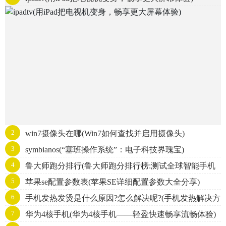
2
win7摄像头在哪(Win7如何查找并启用摄像头)
3
symbianos(“塞班操作系统”：电子科技界瑰宝)
4
鲁大师跑分排行(鲁大师跑分排行榜:测试全球智能手机
5
苹果se配置参数表(苹果SE详细配置参数大全分享)
性能排名)
6
手机发热发烫是什么原因?怎么解决呢?(手机发热解决方
7
华为4核手机(华为4核手机——轻盈快速畅享流畅体验)
法，省电省心安心！)