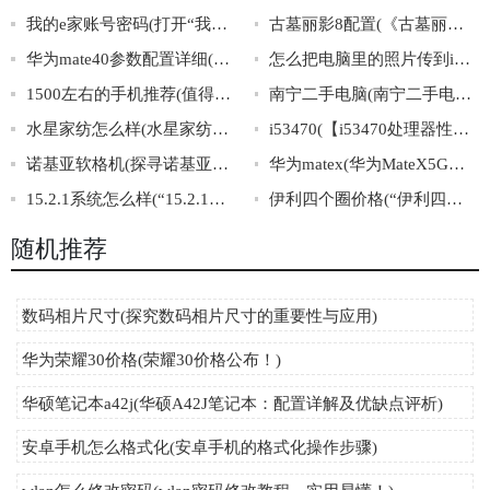
我的e家账号密码(打开“我的e家账号密码”的正确方法)
古墓丽影8配置(《古墓丽影8》最低、推荐配置曝光！)
华为mate40参数配置详细(华为mate40详细参数配置)
怎么把电脑里的照片传到iphone里(电脑照片传iPhone方法大全！)
1500左右的手机推荐(值得购买的性价比高的1500元左右手机推荐)
南宁二手电脑(南宁二手电脑市场，轻松找到高性价比的二手笔记本、台式机、配件等！)
水星家纺怎么样(水星家纺口碑怎么样？)
i53470(【i53470处理器性能评测及对比分析】)
诺基亚软格机(探寻诺基亚软格机：传奇历程与未来前景)
华为matex(华为MateX5G手机震撼问世，弯折屏幕开启新视界！)
15.2.1系统怎么样(“15.2.1系统评测与使用分享”)
伊利四个圈价格(“伊利四圈价格”揭秘！)
随机推荐
数码相片尺寸(探究数码相片尺寸的重要性与应用)
华为荣耀30价格(荣耀30价格公布！)
华硕笔记本a42j(华硕A42J笔记本：配置详解及优缺点评析)
安卓手机怎么格式化(安卓手机的格式化操作步骤)