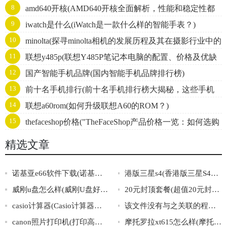
8
amd640开核(AMD640开核全面解析，性能和稳定性都
像头，全视角无盲区，安装简单，行车无忧！)
9
iwatch是什么(iWatch是一款什么样的智能手表？)
不得不看！)
10
minolta(探寻minolta相机的发展历程及其在摄影行业中的
11
联想y485p(联想Y485P笔记本电脑的配置、价格及优缺
地位)
12
国产智能手机品牌(国内智能手机品牌排行榜)
点分析。)
13
前十名手机排行(前十名手机排行榜大揭秘，这些手机
14
联想a60rom(如何升级联想A60的ROM？)
值不值得入手？)
15
thefaceshop价格("TheFaceShop产品价格一览：如何选购
最划算的护肤品？")
精选文章
诺基亚e66软件下载(诺基亚E66软件下载攻略大全)
港版三星s4(香港版三星S4手机介绍及详细参数解析)
威刚u盘怎么样(威刚U盘好用吗？高性价比沉稳实用，值得推荐！)
20元封顶套餐(超值20元封顶套餐，无限流量畅享！)
casio计算器(Casio计算器：功能超乎你的想象！)
该文件没有与之关联的程序来执行该操作(文件无关联程序：无法执行操作)
canon照片打印机(打印高清照片必备，Canon照片打印机推荐)
摩托罗拉xt615怎么样(摩托罗拉XT615的综合评价与使用感受)