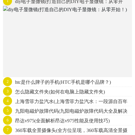
1
diy电子显微镜(打造自己的DIY电子显微镜：从零开
始！)
2
htc是什么牌子的手机(HTC手机是哪个品牌？)
3
怎么隐藏文件夹(如何在电脑上隐藏文件夹)
4
上海雪菲力盐汽水(上海雪菲力盐汽水：一段源自百年
5
九阳电磁炉故障代码(九阳电磁炉故障代码大全及解决
历史的中国味道)
6
昂达v975(全面解析昂达v975性能及使用技巧)
方法)
7
360车载全景摄像头(全方位呈现，360车载高清全景摄