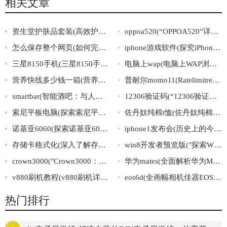
相关文章
资生堂护肤品套装(高效护肤，闪亮每一天——资生堂全套护肤品值得拥有)
oppoa520(“OPPOA520”详解：配置、功能、使用心得)
怎么保存整个网页(如何完整保存网页内容)
iphone游戏软件(探究iPhone游戏软件市场：前景、趋势与商业模式)
三星8150手机(三星8150手机的功能详解及评测)
电脑上wap(电脑上WAP浏览器如何设置)
营养快线多少钱一箱(营养快线一箱多少钱？价格揭秘！)
普耐尔momo11(Ratelimitreachedfordefault-gpt-3.5-turboinorganizationorg-mQGBEZsfd3sA
smartbar(智能酒吧：与人工智能共享一杯美酒)
12306验证码(“12306验证码”是如何应对机器识别的？)
索尼平板电脑(探索索尼平板电脑的优势与劣势)
佐丹奴纯棉t恤(佐丹奴纯棉T恤：穿上自然舒适，呵护健康肌肤)
诺基亚6060(探索诺基亚6060的光辉历程)
iphone1发布会(历史上的今天：iphone1首次亮相，开启智能手机革命)
存储卡格式化(深入了解存储卡格式化技巧在线指南)
win8开发者预览版("探索WIN8开发者预览版：全方位解析Windows8的新特性与开发技巧")
crown3000("Crown3000：尘封的古代文明之谜")
华为mates(全面解析华为MateS：内外兼备，让你尽情体验智能生活)
v880刷机教程(v880刷机详细步骤，快速安装指南)
eos6d(全画幅相机佳器EOS6D，你值得拥有。)
热门排行