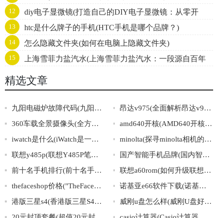
12
diy电子显微镜(打造自己的DIY电子显微镜：从零开
史发展)
13
htc是什么牌子的手机(HTC手机是哪个品牌？)
始！)
14
怎么隐藏文件夹(如何在电脑上隐藏文件夹)
15
上海雪菲力盐汽水(上海雪菲力盐汽水：一段源自百年
历史的中国味道)
精选文章
九阳电磁炉故障代码(九阳电磁炉故障代码大全及解决方法)
昂达v975(全面解析昂达v975性能及使用技巧)
360车载全景摄像头(全方位呈现，360车载高清全景摄像头，全视角无盲区，安装简单，行车无忧！)
amd640开核(AMD640开核全面解析，性能和稳定性都不得不看！)
iwatch是什么(iWatch是一款什么样的智能手表？)
minolta(探寻minolta相机的发展历程及其在摄影行业中的地位)
联想y485p(联想Y485P笔记本电脑的配置、价格及优缺点分析。)
国产智能手机品牌(国内智能手机品牌排行榜)
前十名手机排行(前十名手机排行榜大揭秘，这些手机值不值得入手？)
联想a60rom(如何升级联想A60的ROM？)
thefaceshop价格("TheFaceShop产品价格一览：如何选购最划算的护肤品？")
诺基亚e66软件下载(诺基亚E66软件下载攻略大全)
港版三星s4(香港版三星S4手机介绍及详细参数解析)
威刚u盘怎么样(威刚U盘好用吗？高性价比沉稳实用，值得推荐！)
20元封顶套餐(超值20元封顶套餐，无限流量畅享！)
casio计算器(Casio计算器：功能超乎你的想象！)