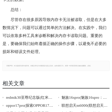
总结：
尽管存在很多原因导致内存卡无法被读取，但是在大多
数情况下，问题可以通过简单的方法解决。在实践中，我们
可以依靠多种工具来诊断和解决内存卡读取问题。重要的
是，要确保我们始终遵循正确的操作步骤，以避免不必要的
损坏和错误文件处理。
郑重声明：本文版权归原作者所有，转载文章仅为传播更多信息之目的，如有侵权行为，请第一时间联系我们修改或删除，多谢。
相关文章
redmik30至尊纪念版(红米K30至尊纪念版：更快、更强，打造极致使用体验！)
魅族16spro(魅族16spro：旗舰手机之选)
oppor17pro(探索OPPOR17Pro的领先科技与卓越表现)
联想启天m6000(联想启天m6000：性能稳定，助你畅玩多媒体)