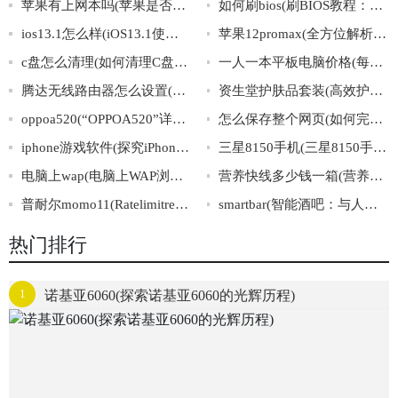
苹果有上网本吗(苹果是否有推出自家品牌的上网本？)
如何刷bios(刷BIOS教程：完整步骤一网打尽)
ios13.1怎么样(iOS13.1使用体验分享：值不值得升级？)
苹果12promax(全方位解析苹果12ProMax的细节与黑科技)
c盘怎么清理(如何清理C盘：最有效的方法)
一人一本平板电脑价格(每人一部平板电脑，价格大揭秘)
腾达无线路由器怎么设置(如何设置腾达无线路由器)
资生堂护肤品套装(高效护肤，闪亮每一天——资生堂全套护肤品值得拥有)
oppoa520(“OPPOA520”详解：配置、功能、使用心得)
怎么保存整个网页(如何完整保存网页内容)
iphone游戏软件(探究iPhone游戏软件市场：前景、趋势与商业模式)
三星8150手机(三星8150手机的功能详解及评测)
电脑上wap(电脑上WAP浏览器如何设置)
营养快线多少钱一箱(营养快线一箱多少钱？价格揭秘！)
普耐尔momo11(Ratelimitreachedfordefault-gpt-3.5-turboinorganizationorg-mQGBEZsfd3sA
smartbar(智能酒吧：与人工智能共享一杯美酒)
热门排行
1
诺基亚6060(探索诺基亚6060的光辉历程)