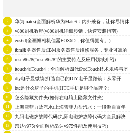
2
华为mates(全面解析华为MateS：内外兼备，让你尽情体
3
v880刷机教程(v880刷机详细步骤，快速安装指南)
验智能生活)
4
eos6d(全画幅相机佳器EOS6D，你值得拥有。)
5
ibm服务器售后(IBM服务器售后维修服务，专业可靠的
6
msm8628(“msm8628”的主要特点及应用领域介绍)
服务商推荐)
7
itouch4(iTouch4：全面解析四代iPodTouch技术规格与历
8
diy电子显微镜(打造自己的DIY电子显微镜：从零开
史发展)
9
htc是什么牌子的手机(HTC手机是哪个品牌？)
始！)
10
怎么隐藏文件夹(如何在电脑上隐藏文件夹)
11
上海雪菲力盐汽水(上海雪菲力盐汽水：一段源自百年
12
九阳电磁炉故障代码(九阳电磁炉故障代码大全及解决
历史的中国味道)
13
昂达v975(全面解析昂达v975性能及使用技巧)
方法)