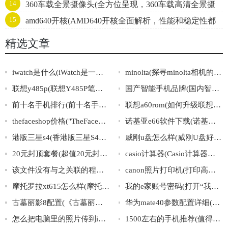
14
360车载全景摄像头(全方位呈现，360车载高清全景摄
15
amd640开核(AMD640开核全面解析，性能和稳定性都
像头，全视角无盲区，安装简单，行车无忧！)
不得不看！)
精选文章
iwatch是什么(iWatch是一款什么样的智能手表？)
minolta(探寻minolta相机的发展历程及其在摄影行业中的地位)
联想y485p(联想Y485P笔记本电脑的配置、价格及优缺点分析。)
国产智能手机品牌(国内智能手机品牌排行榜)
前十名手机排行(前十名手机排行榜大揭秘，这些手机值不值得入手？)
联想a60rom(如何升级联想A60的ROM？)
thefaceshop价格("TheFaceShop产品价格一览：如何选购最划算的护肤品？")
诺基亚e66软件下载(诺基亚E66软件下载攻略大全)
港版三星s4(香港版三星S4手机介绍及详细参数解析)
威刚u盘怎么样(威刚U盘好用吗？高性价比沉稳实用，值得推荐！)
20元封顶套餐(超值20元封顶套餐，无限流量畅享！)
casio计算器(Casio计算器：功能超乎你的想象！)
该文件没有与之关联的程序来执行该操作(文件无关联程序：无法执行操作)
canon照片打印机(打印高清照片必备，Canon照片打印机推荐)
摩托罗拉xt615怎么样(摩托罗拉XT615的综合评价与使用感受)
我的e家账号密码(打开“我的e家账号密码”的正确方法)
古墓丽影8配置(《古墓丽影8》最低、推荐配置曝光！)
华为mate40参数配置详细(华为mate40详细参数配置)
怎么把电脑里的照片传到iphone里(电脑照片传iPhone方法大全！)
1500左右的手机推荐(值得购买的性价比高的1500元左右手机推荐)