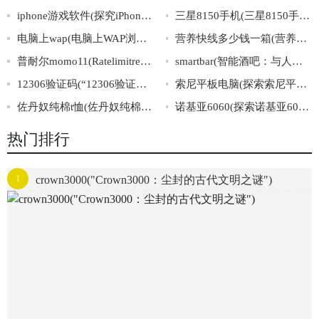
iphone游戏软件(探究iPhone游戏软件市场：前景、趋势与商业模式)
三星8150手机(三星8150手机的功能详解及评测)
电脑上wap(电脑上WAP浏览器如何设置)
营养快线多少钱一箱(营养快线一箱多少钱？价格揭秘！)
普耐尔momo11(Ratelimitreachedfordefault-gpt-3.5-turboinorganizationorg-mQGBEZsfd3sA
smartbar(智能酒吧：与人工智能共享一杯美酒)
12306验证码(“12306验证码”是如何应对机器识别的？)
索尼平板电脑(探索索尼平板电脑的优势与劣势)
佐丹奴纯棉t恤(佐丹奴纯棉T恤：穿上自然舒适，呵护健康肌肤)
诺基亚6060(探索诺基亚6060的光辉历程)
热门排行
1
crown3000("Crown3000：尘封的古代文明之谜")