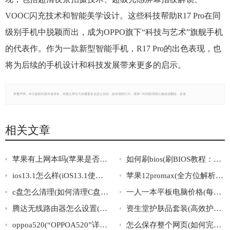
VOOC闪充技术和智能美学设计。这些科技帮助R17 Pro在同
级别手机中脱颖而出，成为OPPO旗下“科技与艺术”旗舰手机
的代表作。作为一款新型智能手机，R17 Pro的出色表现，也
将为后续的手机设计和科技发展带来更多的启示。
郑重声明：本文版权归原作者所有，转载文章仅为传播更多信息之目的，如有侵权行为，请第一时间联系我们修改或删除，多谢。
相关文章
苹果有上网本吗(苹果是否有推出自家品牌的上网本？)
如何刷bios(刷BIOS教程：完整步骤一网打尽)
ios13.1怎么样(iOS13.1使用体验分享：值不值得升级？)
苹果12promax(全方位解析苹果12ProMax的细节与黑科技)
c盘怎么清理(如何清理C盘：最有效的方法)
一人一本平板电脑价格(每人一部平板电脑，价格大揭秘)
腾达无线路由器怎么设置(如何设置腾达无线路由器)
资生堂护肤品套装(高效护肤，闪亮每一天——资生堂全套护肤品值得拥有)
oppoa520(“OPPOA520”详解：配置、功能、使用心得)
怎么保存整个网页(如何完整保存网页内容)