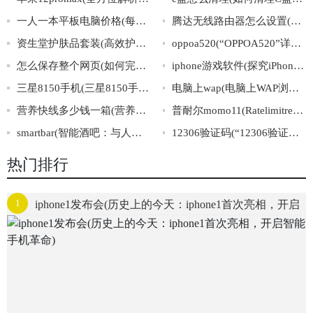
一人一本平板电脑价格(每人一部平板电脑，价格大揭秘)
腾达无线路由器怎么设置(如何设置腾达无线路由器)
资生堂护肤品套装(高效护肤，闪亮每一天——资生堂全套护肤品值得拥有)
oppoa520(“OPPOA520”详解：配置、功能、使用心得)
怎么保存整个网页(如何完整保存网页内容)
iphone游戏软件(探究iPhone游戏软件市场：前景、趋势与商业模式)
三星8150手机(三星8150手机的功能详解及评测)
电脑上wap(电脑上WAP浏览器如何设置)
营养快线多少钱一箱(营养快线一箱多少钱？价格揭秘！)
普耐尔momo11(Ratelimitreachedfordefault-gpt-3.5-turboinorganizationorg-mQGBEZsfd3sA
smartbar(智能酒吧：与人工智能共享一杯美酒)
12306验证码(“12306验证码”是如何应对机器识别的？)
热门排行
1
iphone1发布会(历史上的今天：iphone1首次亮相，开启
智能手机革命)