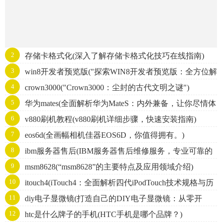
2
存储卡格式化(深入了解存储卡格式化技巧在线指南)
3
win8开发者预览版("探索WIN8开发者预览版：全方位解
4
crown3000("Crown3000：尘封的古代文明之谜")
析Windows8的新特性与开发技巧")
5
华为mates(全面解析华为MateS：内外兼备，让你尽情体
6
v880刷机教程(v880刷机详细步骤，快速安装指南)
验智能生活)
7
eos6d(全画幅相机佳器EOS6D，你值得拥有。)
8
ibm服务器售后(IBM服务器售后维修服务，专业可靠的
9
msm8628(“msm8628”的主要特点及应用领域介绍)
服务商推荐)
10
itouch4(iTouch4：全面解析四代iPodTouch技术规格与历
11
diy电子显微镜(打造自己的DIY电子显微镜：从零开
史发展)
12
htc是什么牌子的手机(HTC手机是哪个品牌？)
始！)