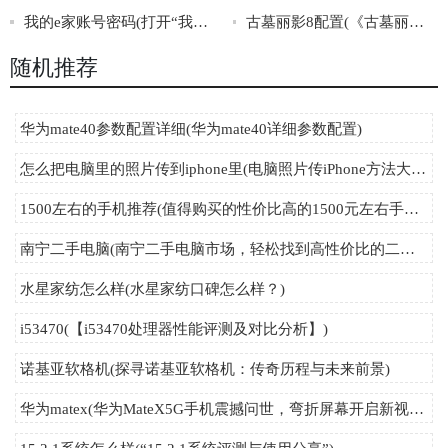
我的e家账号密码(打开“我的e家账号密码”的正确方法)
古墓丽影8配置(《古墓丽影8》最低、推荐配置曝光！)
随机推荐
华为mate40参数配置详细(华为mate40详细参数配置)
怎么把电脑里的照片传到iphone里(电脑照片传iPhone方法大全！)
1500左右的手机推荐(值得购买的性价比高的1500元左右手机推荐)
南宁二手电脑(南宁二手电脑市场，轻松找到高性价比的二手笔记本、台式机、配件等！)
水星家纺怎么样(水星家纺口碑怎么样？)
i53470(【i53470处理器性能评测及对比分析】)
诺基亚软格机(探寻诺基亚软格机：传奇历程与未来前景)
华为matex(华为MateX5G手机震撼问世，弯折屏幕开启新视界！)