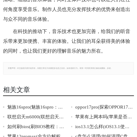
何角度享受音乐。制作人员也充分发挥技术的优势来创造出
与众不同的音乐体验。
在科技的推动下，音乐技术也更加完善，给我们的听音
乐带来更加便携、丰富的体验。让我们的耳朵获得美的体验
的同时，也让我们更好的理解音乐的魅力所在。
郑重声明：本文版权归原作者所有，转载文章仅为传播更多信息之目的，如有侵权行为，请第一时间联系我们修改或删除，多谢。
相关文章
魅族16spro(魅族16spro：旗舰手机之选)
oppor17pro(探索OPPOR17Pro的领先科技与卓越表现)
联想启天m6000(联想启天m6000：性能稳定，助你畅玩多媒体)
苹果有上网本吗(苹果是否有推出自家品牌的上网本？)
如何刷bios(刷BIOS教程：完整步骤一网打尽)
ios13.1怎么样(iOS13.1使用体验分享：值不值得升级？)
苹果12promax(全方位解析苹果12ProMax的细节与黑科技)
c盘怎么清理(如何清理C盘：最有效的方法)