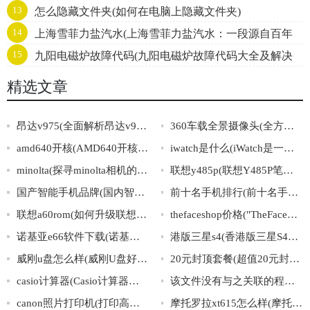
13
怎么隐藏文件夹(如何在电脑上隐藏文件夹)
14
上海雪菲力盐汽水(上海雪菲力盐汽水：一段源自百年
15
九阳电磁炉故障代码(九阳电磁炉故障代码大全及解决
历史的中国味道)
方法)
精选文章
昂达v975(全面解析昂达v975性能及使用技巧)
360车载全景摄像头(全方位呈现，360车载高清全景摄像头，全视角无盲区，安装简单，行车无忧！)
amd640开核(AMD640开核全面解析，性能和稳定性都不得不看！)
iwatch是什么(iWatch是一款什么样的智能手表？)
minolta(探寻minolta相机的发展历程及其在摄影行业中的地位)
联想y485p(联想Y485P笔记本电脑的配置、价格及优缺点分析。)
国产智能手机品牌(国内智能手机品牌排行榜)
前十名手机排行(前十名手机排行榜大揭秘，这些手机值不值得入手？)
联想a60rom(如何升级联想A60的ROM？)
thefaceshop价格("TheFaceShop产品价格一览：如何选购最划算的护肤品？")
诺基亚e66软件下载(诺基亚E66软件下载攻略大全)
港版三星s4(香港版三星S4手机介绍及详细参数解析)
威刚u盘怎么样(威刚U盘好用吗？高性价比沉稳实用，值得推荐！)
20元封顶套餐(超值20元封顶套餐，无限流量畅享！)
casio计算器(Casio计算器：功能超乎你的想象！)
该文件没有与之关联的程序来执行该操作(文件无关联程序：无法执行操作)
canon照片打印机(打印高清照片必备，Canon照片打印机推荐)
摩托罗拉xt615怎么样(摩托罗拉XT615的综合评价与使用感受)