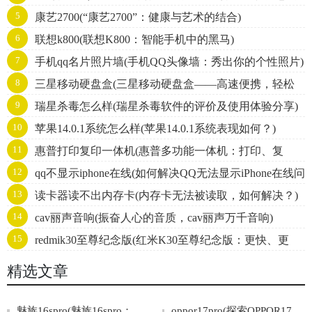
5
康艺2700(“康艺2700”：健康与艺术的结合)
全套打印需求)
6
联想k800(联想K800：智能手机中的黑马)
7
手机qq名片照片墙(手机QQ头像墙：秀出你的个性照片)
8
三星移动硬盘盒(三星移动硬盘盒——高速便携，轻松
9
瑞星杀毒怎么样(瑞星杀毒软件的评价及使用体验分享)
存储！)
10
苹果14.0.1系统怎么样(苹果14.0.1系统表现如何？)
11
惠普打印复印一体机(惠普多功能一体机：打印、复
12
qq不显示iphone在线(如何解决QQ无法显示iPhone在线问
印、扫描三合一)
13
读卡器读不出内存卡(内存卡无法被读取，如何解决？)
题？)
14
cav丽声音响(振奋人心的音质，cav丽声万千音响)
15
redmik30至尊纪念版(红米K30至尊纪念版：更快、更
强，打造极致使用体验！)
精选文章
魅族16spro(魅族16spro：旗舰手机之选)
oppor17pro(探索OPPOR17Pro的领先科技与卓越表现)