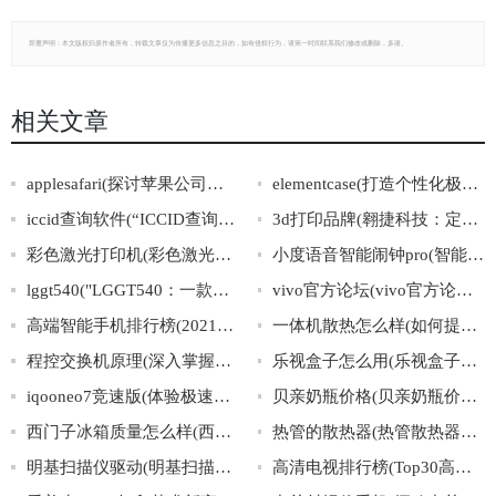
郑重声明：本文版权归原作者所有，转载文章仅为传播更多信息之目的，如有侵权行为，请第一时间联系我们修改或删除，多谢。
相关文章
applesafari(探讨苹果公司旗下浏览器Safari的特点和优劣势)
elementcase(打造个性化极简保护套：ElementCase秉承创新设计，为您的手机保驾护航)
iccid查询软件(“ICCID查询软件”介绍与应用指南)
3d打印品牌(翱捷科技：定义3D打印行业风向标)
彩色激光打印机(彩色激光打印机的工作原理、特点与购买建议)
小度语音智能闹钟pro(智能闹钟小度pro，让你从此告别重复闹铃的叮叮声！)
lggt540("LGGT540：一款经典的Android智能手机")
vivo官方论坛(vivo官方论坛：良好交流互助的平台)
高端智能手机排行榜(2021年最新高端智能手机TOP10排名大揭晓)
一体机散热怎么样(如何提升一体机的散热效率？)
程控交换机原理(深入掌握程控交换机的工作原理)
乐视盒子怎么用(乐视盒子的使用教程及常见问题解答)
iqooneo7竞速版(体验极速激情，iQOONeo7竞速版震撼上市！)
贝亲奶瓶价格(贝亲奶瓶价格大全，选购贴士及推荐)
西门子冰箱质量怎么样(西门子冰箱怎么样？质量评测报告揭晓！)
热管的散热器(热管散热器：高效散热材料的领跑者。)
明基扫描仪驱动(明基扫描仪驱动下载及安装攻略)
高清电视排行榜(Top30高清电视品牌排行榜)