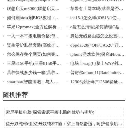
联想启天m6000(联想启天m6000：性能稳定，助你畅玩多媒体)
苹果有上网本吗(苹果是否有推出自家品牌的上网本？)
如何刷bios(刷BIOS教程：完整步骤一网打尽)
ios13.1怎么样(iOS13.1使用体验分享：值不值得升级？)
苹果12promax(全方位解析苹果12ProMax的细节与黑科技)
c盘怎么清理(如何清理C盘：最有效的方法)
一人一本平板电脑价格(每人一部平板电脑，价格大揭秘)
腾达无线路由器怎么设置(如何设置腾达无线路由器)
资生堂护肤品套装(高效护肤，闪亮每一天——资生堂全套护肤品值得拥有)
oppoa520(“OPPOA520”详解：配置、功能、使用心得)
怎么保存整个网页(如何完整保存网页内容)
iphone游戏软件(探究iPhone游戏软件市场：前景、趋势与商业模式)
三星8150手机(三星8150手机的功能详解及评测)
电脑上wap(电脑上WAP浏览器如何设置)
营养快线多少钱一箱(营养快线一箱多少钱？价格揭秘！)
普耐尔momo11(Ratelimitreachedfordefault-gpt-3.5-turboinorganizationorg-mQGBEZsfd3sA
smartbar(智能酒吧：与人工智能共享一杯美酒)
12306验证码(“12306验证码”是如何应对机器识别的？)
随机推荐
索尼平板电脑(探索索尼平板电脑的优势与劣势)
佐丹奴纯棉t恤(佐丹奴纯棉T恤：穿上自然舒适，呵护健康肌肤)