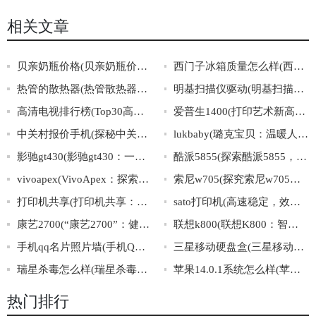
相关文章
贝亲奶瓶价格(贝亲奶瓶价格大全，选购贴士及推荐)
西门子冰箱质量怎么样(西门子冰箱怎么样？质量评测报告揭晓！)
热管的散热器(热管散热器：高效散热材料的领跑者。)
明基扫描仪驱动(明基扫描仪驱动下载及安装攻略)
高清电视排行榜(Top30高清电视品牌排行榜)
爱普生1400(打印艺术新高度，揭秘爱普生1400的卓越表现！)
中关村报价手机(探秘中关村手机报价，了解最新手机价格信息)
lukbaby(璐克宝贝：温暖人心的亲子陪伴平台)
影驰gt430(影驰gt430：一款性价比高的显卡选择)
酷派5855(探索酷派5855，领略智能科技的魅力)
vivoapex(VivoApex：探索全面屏的极致之旅)
索尼w705(探究索尼w705的性能和特点)
打印机共享(打印机共享：让办公更高效)
sato打印机(高速稳定，效率出众：Sato打印机解决您的全套打印需求)
康艺2700(“康艺2700”：健康与艺术的结合)
联想k800(联想K800：智能手机中的黑马)
手机qq名片照片墙(手机QQ头像墙：秀出你的个性照片)
三星移动硬盘盒(三星移动硬盘盒——高速便携，轻松存储！)
瑞星杀毒怎么样(瑞星杀毒软件的评价及使用体验分享)
苹果14.0.1系统怎么样(苹果14.0.1系统表现如何？)
热门排行