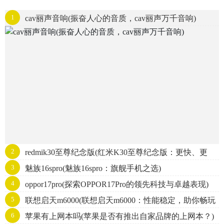
1
cav丽声音响(振奋人心的音质，cav丽声万千音响)
2
redmik30至尊纪念版(红米K30至尊纪念版：更快、更
3
魅族16spro(魅族16spro：旗舰手机之选)
强，打造极致使用体验！)
4
oppor17pro(探索OPPOR17Pro的领先科技与卓越表现)
5
联想启天m6000(联想启天m6000：性能稳定，助你畅玩
6
苹果有上网本吗(苹果是否有推出自家品牌的上网本？)
多媒体)