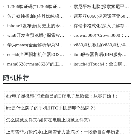
12306验证码(“12306验证码”是如何应对机器识别的？)
索尼平板电脑(探索索尼平板电脑的优势与劣势)
佐丹奴纯棉t恤(佐丹奴纯棉T恤：穿上自然舒适，呵护健康肌肤)
诺基亚6060(探索诺基亚6060的光辉历程)
iphone1发布会(历史上的今天：iphone1首次亮相，开启智能手机革命)
存储卡格式化(深入了解存储卡格式化技巧在线指南)
win8开发者预览版("探索WIN8开发者预览版：全方位解析Windows8的新特性与开发技巧")
crown3000("Crown3000：尘封的古代文明之谜")
华为mates(全面解析华为MateS：内外兼备，让你尽情体验智能生活)
v880刷机教程(v880刷机详细步骤，快速安装指南)
eos6d(全画幅相机佳器EOS6D，你值得拥有。)
ibm服务器售后(IBM服务器售后维修服务，专业可靠的服务商推荐)
msm8628(“msm8628”的主要特点及应用领域介绍)
itouch4(iTouch4：全面解析四代iPodTouch技术规格与历史发展)
随机推荐
diy电子显微镜(打造自己的DIY电子显微镜：从零开始！)
htc是什么牌子的手机(HTC手机是哪个品牌？)
怎么隐藏文件夹(如何在电脑上隐藏文件夹)
上海雪菲力盐汽水(上海雪菲力盐汽水：一段源自百年历史的中国味道)