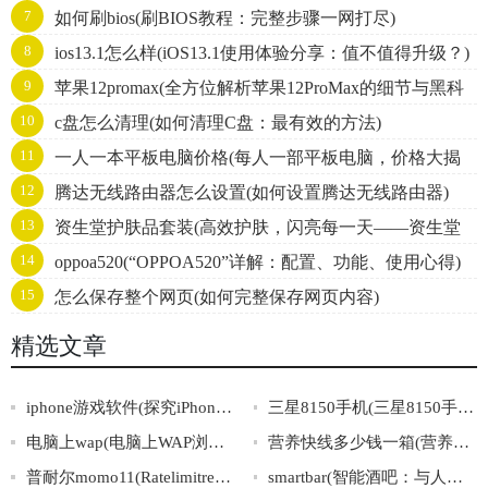
7
如何刷bios(刷BIOS教程：完整步骤一网打尽)
8
ios13.1怎么样(iOS13.1使用体验分享：值不值得升级？)
9
苹果12promax(全方位解析苹果12ProMax的细节与黑科
10
c盘怎么清理(如何清理C盘：最有效的方法)
技)
11
一人一本平板电脑价格(每人一部平板电脑，价格大揭
12
腾达无线路由器怎么设置(如何设置腾达无线路由器)
秘)
13
资生堂护肤品套装(高效护肤，闪亮每一天——资生堂
14
oppoa520(“OPPOA520”详解：配置、功能、使用心得)
全套护肤品值得拥有)
15
怎么保存整个网页(如何完整保存网页内容)
精选文章
iphone游戏软件(探究iPhone游戏软件市场：前景、趋势与商业模式)
三星8150手机(三星8150手机的功能详解及评测)
电脑上wap(电脑上WAP浏览器如何设置)
营养快线多少钱一箱(营养快线一箱多少钱？价格揭秘！)
普耐尔momo11(Ratelimitreachedfordefault-gpt-3.5-turboinorganizationorg-mQGBEZsfd3sA
smartbar(智能酒吧：与人工智能共享一杯美酒)