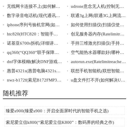
无线网卡连接不上(如何解决无线网卡无法连接的问题？)
udrone意念无人机(控制无人机飞行只需一念-udrone意念无人机)
数字录音电话机(现代通讯利器：数字录音电话机)
联通3g上网(联通3G上网流量套餐介绍及选购指南)
iphone序列号验机官网(如何通过官网验证iPhone序列号？)
如何使用扫描仪(扫描仪使用指南及技巧)
htc820(HTC820：智能手机中的完美体验)
创见服务器内存(Ratelimitreachedfordefault-gpt-3.5-turboinorganizationorg-k9KaWmMEK3w1Ve
诺基亚6700s拆机(详细讲解诺基亚6700s的拆卸操作)
手持三维激光扫描仪(手持三维激光扫描仪：便捷精准的3D建模利器)
qq360(“QQ360”联手保障网络安全，全方位防护上网行为！)
空气能热水器哪款好(哪种空气能热水器最适合你的家？)
dnf字体模糊(解决DNF游戏中字体模糊问题)
autorun.exe(Ratelimitreachedfordefault-gpt-3.5-turboinorganizationorg-DRTPH948J2
惠普4321s(惠普电脑4321s产品参数简介)
联想手机智能机(联想智能手机：智慧生活，掌握全局)
nwz-b172f(索尼B172FMP3播放器详解及使用技巧指南)
u盘文件打不开(如何解决U盘文件打不开的问题)
随机推荐
臻爱a900(臻爱a900：开启全面屏时代的智能手机之选)
索尼爱立信k800(“索尼爱立信K800”：数码界的经典之作)