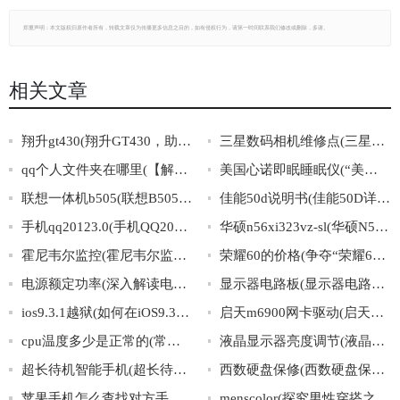
郑重声明：本文版权归原作者所有，转载文章仅为传播更多信息之目的，如有侵权行为，请第一时间联系我们修改或删除，多谢。
相关文章
翔升gt430(翔升GT430，助力高性能计算。)
三星数码相机维修点(三星数码相机维修专业服务中心)
qq个人文件夹在哪里(【解决问题】如何找到QQ个人文件夹？)
美国心诺即眠睡眠仪(“美国心诺即眠”睡眠仪：科技改善睡眠，让你高效能生活)
联想一体机b505(联想B505一体机：一览配置、价格及用户评测)
佳能50d说明书(佳能50D详细使用与操作方法指南)
手机qq20123.0(手机QQ20123.0：全新改版，更快、更稳，让沟通更畅快！)
华硕n56xi323vz-sl(华硕N56XI323VZ-SL：一款性能强悍、酷炫时尚的笔记本电脑)
霍尼韦尔监控(霍尼韦尔监控：确保生产高效运行)
荣耀60的价格(争夺“荣耀60价格”风口，下半年将掀起激烈竞争！)
电源额定功率(深入解读电源额定功率，探寻真正的电脑动力源泉)
显示器电路板(显示器电路板：构建电子设备的核心元件)
ios9.3.1越狱(如何在iOS9.3.1中实现越狱？)
启天m6900网卡驱动(启天m6900网卡驱动下载与安装教程)
cpu温度多少是正常的(常见CPU温度范围及解决方法)
液晶显示器亮度调节(液晶显示器亮度调节技巧与注意事项)
超长待机智能手机(超长待机智能手机，让你不再为充电而烦恼！)
西数硬盘保修(西数硬盘保修：覆盖范围、方式和注意事项)
苹果手机怎么查找对方手机位置(如何使用苹果手机查找他人手机位置)
menscolor(探究男性穿搭之色彩搭配：Menscolor)