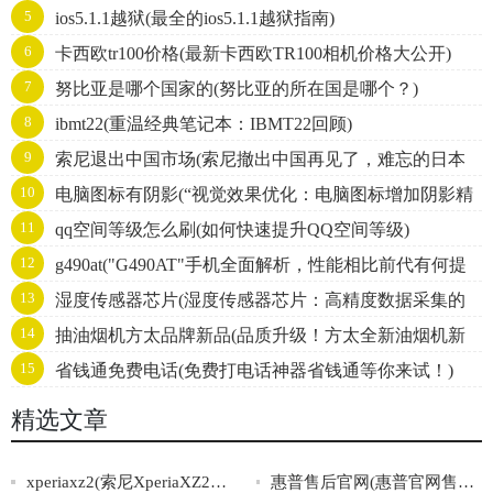
5
ios5.1.1越狱(最全的ios5.1.1越狱指南)
6
卡西欧tr100价格(最新卡西欧TR100相机价格大公开)
7
努比亚是哪个国家的(努比亚的所在国是哪个？)
8
ibmt22(重温经典笔记本：IBMT22回顾)
9
索尼退出中国市场(索尼撤出中国再见了，难忘的日本
10
电脑图标有阴影(“视觉效果优化：电脑图标增加阴影精
品牌)
11
qq空间等级怎么刷(如何快速提升QQ空间等级)
细度提升”的主题标题。)
12
g490at("G490AT"手机全面解析，性能相比前代有何提
13
湿度传感器芯片(湿度传感器芯片：高精度数据采集的
升？)
14
抽油烟机方太品牌新品(品质升级！方太全新油烟机新
智能选择)
15
省钱通免费电话(免费打电话神器省钱通等你来试！)
品发布，让厨房更环保清新)
精选文章
xperiaxz2(索尼XperiaXZ2智能手机的设计和功能特点)
惠普售后官网(惠普官网售后服务，全方位解决您的疑问)