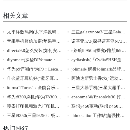
相关文章
太平洋数码网(太平洋数码网：数字科技生活指南)
三星galaxynote3(三星GalaxyNote3：惊艳亮相的全方位智能手机)
苹果手机短信加密(苹果手机短信安全保障：加密机制探析)
诺基亚n73(探寻诺基亚N73的经典之处)
directx9.0怎么安装(如何安装DirectX9.0)
e路航lh950n(探究e路航lh950n的全面优势)
diyomate(探秘DIYomate：智能家居领域的新宠)
cydiashsh(「CydiaSHSH是什么？详解越狱必备工具」)
华为p9评测(华为P9：Leica双摄像评测)
jolimark(解析Jolimark品牌成功的秘诀)
什么蓝牙耳机好(“蓝牙耳机推荐：优质音质与佩戴舒适的精选推荐”)
阿迪达斯男士香水(“运动风潮中的芳香之选”)
iturns("iTurns"：全能音乐管理助理)
三星大器手机(三星大器手机：超越你想象的智慧生活选择)
华为t8300刷机(华为T8300刷机详解及注意事项)
epsonme30(EpsonMe30:打印速度快，效果绝佳的经济型打印机)
喷墨打印机和激光打印机的区别(喷墨打印机VS激光打印机：谁更胜一筹？)
联想y460驱动(联想Y460最新驱动下载)
三星i9250(三星i9250：畅快体验智能生活)
thinkstation工作站(超强性能，ThinkStation工作站带您飞！)
热门排行