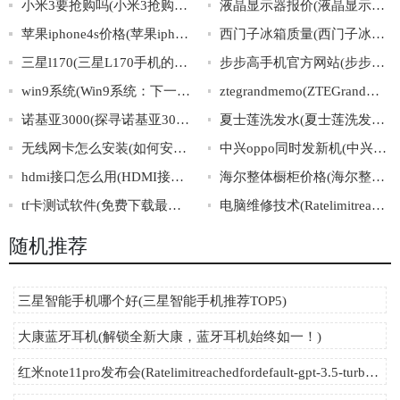
小米3要抢购吗(小米3抢购必备攻略，不容错过！)
液晶显示器报价(液晶显示器最新价格表)
苹果iphone4s价格(苹果iphone4s现在多少钱？)
西门子冰箱质量(西门子冰箱质量怎么样？)
三星l170(三星L170手机的特点及使用方法详解)
步步高手机官方网站(步步高手机官方网站：专注打造更好的移动体验)
win9系统(Win9系统：下一代操作系统即将来临)
ztegrandmemo(ZTEGrandMemo：突破大屏手机的极致体验！)
诺基亚3000(探寻诺基亚3000的前世今生)
夏士莲洗发水(夏士莲洗发水：让头发健康无忧的选择)
无线网卡怎么安装(如何安装无线网卡？)
中兴oppo同时发新机(中兴和OPPO同日发布最新款手机)
hdmi接口怎么用(HDMI接口使用方法详解)
海尔整体橱柜价格(海尔整体橱柜价格大揭秘，从配件到安装都在这里！)
tf卡测试软件(免费下载最新版TF卡测试软件！)
电脑维修技术(Ratelimitreachedfordefault-gpt-3.5-turboinorganizationorg-E8QatkEEUGHNJpG
随机推荐
三星智能手机哪个好(三星智能手机推荐TOP5)
大康蓝牙耳机(解锁全新大康，蓝牙耳机始终如一！)
红米note11pro发布会(Ratelimitreachedfordefault-gpt-3.5-turboinorganizationorg-wpCaWwQ