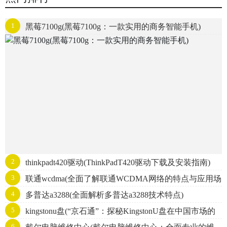
1
黑莓7100g(黑莓7100g：一款实用的商务智能手机)
2
thinkpadt420驱动(ThinkPadT420驱动下载及安装指南)
3
联通wcdma(全面了解联通WCDMA网络的特点与应用场
4
多普达a3288(全面解析多普达a3288技术特点)
景)
5
kingstonu盘(“京石通”：探秘KingstonU盘在中国市场的
6