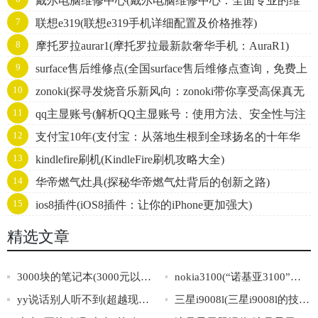
戴尔电脑维修中心(戴尔电脑维修中心：全面专业的维
战略发展之路)
7
联想e319(联想e319手机详细配置及价格推荐)
修服务)
8
摩托罗拉aurar1(摩托罗拉最新款奢华手机：AuraR1)
9
surface售后维修点(全国surface售后维修点查询，免费上
10
zonoki(探寻发烧音乐新风向：zonoki带你享受高保真无
门维修服务！)
11
qq主显账号(解析QQ主显账号：使用方法、安全性与注
线音质)
12
支付宝10年(支付宝：从落地生根到全球扬名的十年华
意事项)
13
kindlefire刷机(KindleFire刷机攻略大全)
章)
14
华帝燃气灶具(探秘华帝燃气灶背后的创新之路)
15
ios8插件(iOS8插件：让你的iPhone更加强大)
精选文章
3000块的笔记本(3000元以下性价比最高的笔记本推荐)
nokia3100(“诺基亚3100”：一款经典的老式手机)
yy说话别人听不到(超越现实，YY世界里的交流之道)
三星i9008l(三星i9008l的技术规格和特点简介)