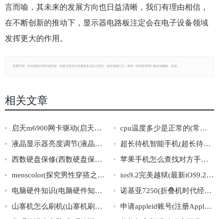
言而喻，其未来的发展方向也日益清晰，我们有理由相信，
在不断创新的推动下，显示器电路板注定会在电子设备领域
发挥更大的作用。
郑重声明：本文版权归原作者所有，转载文章仅为传播更多信息之目的，如有侵权行为，请第一时间联系我们修改或删除，多谢。
相关文章
启天m6900网卡驱动(启天m6900网卡驱动下载与安装教程)
cpu温度多少是正常的(常见CPU温度范围及解决方法)
液晶显示器亮度调节(液晶显示器亮度调节技巧与注意事项)
超长待机智能手机(超长待机智能手机，让你不再为充电而烦恼！)
西数硬盘保修(西数硬盘保修：覆盖范围、方式和注意事项)
苹果手机怎么查找对方手机位置(如何使用苹果手机查找他人手机位置)
menscolor(探究男性穿搭之色彩搭配：Menscolor)
ios9.2完美越狱(最新iOS9.2系统破解成功！)
电脑硬件知识(电脑硬件知识大全，深度解析电脑硬件，从原理到应用全方位覆盖！)
诺基亚7250(折叠机时代经典：诺基亚7250)
山寨机怎么刷机(山寨机刷机详解：操作步骤大揭秘！)
申请appleid账号(注册Apple账号教程及注意事项)