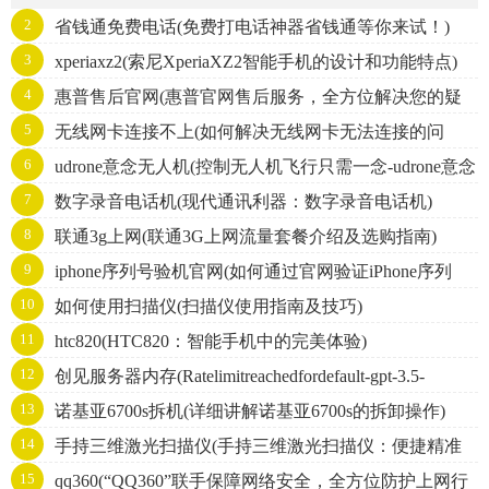
2
省钱通免费电话(免费打电话神器省钱通等你来试！)
3
xperiaxz2(索尼XperiaXZ2智能手机的设计和功能特点)
4
惠普售后官网(惠普官网售后服务，全方位解决您的疑
5
无线网卡连接不上(如何解决无线网卡无法连接的问
问)
6
udrone意念无人机(控制无人机飞行只需一念-udrone意念
题？)
7
数字录音电话机(现代通讯利器：数字录音电话机)
无人机)
8
联通3g上网(联通3G上网流量套餐介绍及选购指南)
9
iphone序列号验机官网(如何通过官网验证iPhone序列
10
如何使用扫描仪(扫描仪使用指南及技巧)
号？)
11
htc820(HTC820：智能手机中的完美体验)
12
创见服务器内存(Ratelimitreachedfordefault-gpt-3.5-
13
诺基亚6700s拆机(详细讲解诺基亚6700s的拆卸操作)
turboinorganizationorg-k9KaWmMEK3w1Ve
14
手持三维激光扫描仪(手持三维激光扫描仪：便捷精准
15
qq360(“QQ360”联手保障网络安全，全方位防护上网行
的3D建模利器)