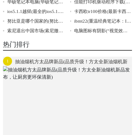
华硕笔记本电脑(华硕笔记本电脑：高性能助力你的生活与工作)
佳能打印机驱动程序下载(佳能打印机驱动下载指南)
ios5.1.1越狱(最全的ios5.1.1越狱指南)
卡西欧tr100价格(最新卡西欧TR100相机价格大公开)
努比亚是哪个国家的(努比亚的所在国是哪个？)
ibmt22(重温经典笔记本：IBMT22回顾)
索尼退出中国市场(索尼撤出中国再见了，难忘的日本品牌)
电脑图标有阴影(“视觉效果优化：电脑图标增加阴影精细度提升”的主题标题。)
热门排行
1
抽油烟机方太品牌新品(品质升级！方太全新油烟机新
品发布，让厨房更环保清新)