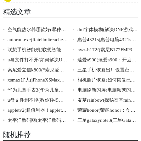
为！)
精选文章
空气能热水器哪款好(哪种空气能热水器最适合你的家？)
dnf字体模糊(解决DNF游戏中字体模糊问题)
autorun.exe(Ratelimitreachedfordefault-gpt-3.5-turboinorganizationorg-DRTPH948J2
惠普4321s(惠普电脑4321s产品参数简介)
联想手机智能机(联想智能手机：智慧生活，掌握全局)
nwz-b172f(索尼B172FMP3播放器详解及使用技巧指南)
u盘文件打不开(如何解决U盘文件打不开的问题)
臻爱a900(臻爱a900：开启全面屏时代的智能手机之选)
索尼爱立信k800(“索尼爱立信K800”：数码界的经典之作)
三星手机恢复出厂设置密码(三星手机出厂设置密码详解及操作步骤)
xsmax好大(iPhoneXSMax的巨大尺寸带来的便捷与挑战)
相机照片恢复(如何恢复已删除的相机照片？)
华为儿童手表3(华为儿童手表3：让孩子健康成长的智能手表)
电脑刷新闪屏(电脑频繁闪屏，解决方法一网打尽！)
u盘文件删不掉(教你轻松解决难搞的U盘文件删除问题)
友基rainbow(探秘友基rainbow：一个打造多元友爱社区的故事)
appletv2(超值利器！appletv2——让你的电视焕然一新！)
荣耀honor(荣耀honor：创新科技下的非凡表现)
太平洋数码网(太平洋数码网：数字科技生活指南)
三星galaxynote3(三星GalaxyNote3：惊艳亮相的全方位智能手机)
随机推荐