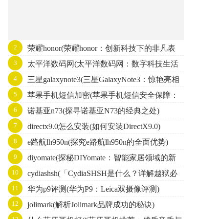
2
荣耀honor(荣耀honor：创新科技下的非凡表
3
太平洋数码网(太平洋数码网：数字科技生活
现)
4
三星galaxynote3(三星GalaxyNote3：惊艳亮相
指南)
5
苹果手机短信加密(苹果手机短信安全保障：
的全方位智能手机)
6
诺基亚n73(探寻诺基亚N73的经典之处)
加密机制探析)
7
directx9.0怎么安装(如何安装DirectX9.0)
8
e路航lh950n(探究e路航lh950n的全面优势)
9
diyomate(探秘DIYomate：智能家居领域的新
10
cydiashsh(「CydiaSHSH是什么？详解越狱必
宠)
11
华为p9评测(华为P9：Leica双摄像评测)
备工具」)
12
jolimark(解析Jolimark品牌成功的秘诀)