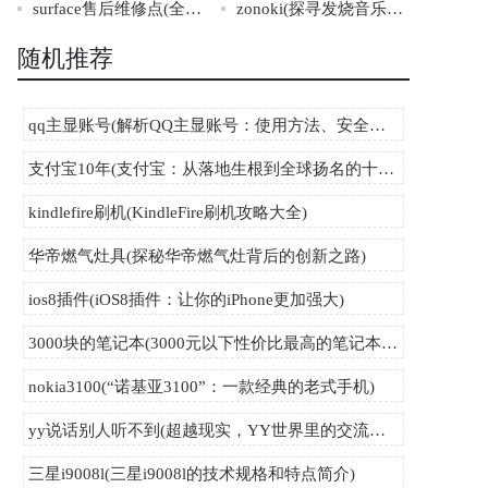
surface售后维修点(全国surface售后维修点查询，免费上门维修服务！)
zonoki(探寻发烧音乐新风向：zonoki带你享受高保真无线音质)
随机推荐
qq主显账号(解析QQ主显账号：使用方法、安全性与注意事项)
支付宝10年(支付宝：从落地生根到全球扬名的十年华章)
kindlefire刷机(KindleFire刷机攻略大全)
华帝燃气灶具(探秘华帝燃气灶背后的创新之路)
ios8插件(iOS8插件：让你的iPhone更加强大)
3000块的笔记本(3000元以下性价比最高的笔记本推荐)
nokia3100(“诺基亚3100”：一款经典的老式手机)
yy说话别人听不到(超越现实，YY世界里的交流之道)
三星i9008l(三星i9008l的技术规格和特点简介)