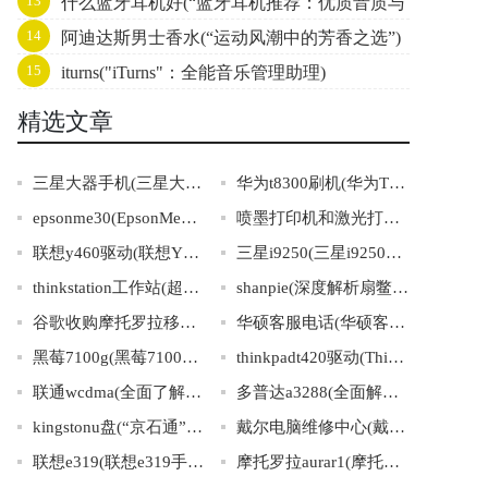
13
什么蓝牙耳机好(“蓝牙耳机推荐：优质音质与
14
阿迪达斯男士香水(“运动风潮中的芳香之选”)
佩戴舒适的精选推荐”)
15
iturns("iTurns"：全能音乐管理助理)
精选文章
三星大器手机(三星大器手机：超越你想象的智慧生活选择)
华为t8300刷机(华为T8300刷机详解及注意事项)
epsonme30(EpsonMe30:打印速度快，效果绝佳的经济型打印机)
喷墨打印机和激光打印机的区别(喷墨打印机VS激光打印机：谁更胜一筹？)
联想y460驱动(联想Y460最新驱动下载)
三星i9250(三星i9250：畅快体验智能生活)
thinkstation工作站(超强性能，ThinkStation工作站带您飞！)
shanpie(深度解析扇鳖鳍的结构与生态特征)
谷歌收购摩托罗拉移动(谷歌收购摩托罗拉移动的资讯)
华硕客服电话(华硕客服电话查询与联系方式大全分享)
黑莓7100g(黑莓7100g：一款实用的商务智能手机)
thinkpadt420驱动(ThinkPadT420驱动下载及安装指南)
联通wcdma(全面了解联通WCDMA网络的特点与应用场景)
多普达a3288(全面解析多普达a3288技术特点)
kingstonu盘(“京石通”：探秘KingstonU盘在中国市场的战略发展之路)
戴尔电脑维修中心(戴尔电脑维修中心：全面专业的维修服务)
联想e319(联想e319手机详细配置及价格推荐)
摩托罗拉aurar1(摩托罗拉最新款奢华手机：AuraR1)