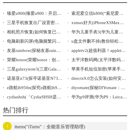
臻爱a900(臻爱a900：开启全面屏时代的智能手机之选)
索尼爱立信k800(“索尼爱立信K800”：数码界的经典之作)
三星手机恢复出厂设置密码(三星手机出厂设置密码详解及操作步骤)
xsmax好大(iPhoneXSMax的巨大尺寸带来的便捷与挑战)
相机照片恢复(如何恢复已删除的相机照片？)
华为儿童手表3(华为儿童手表3：让孩子健康成长的智能手表)
电脑刷新闪屏(电脑频繁闪屏，解决方法一网打尽！)
u盘文件删不掉(教你轻松解决难搞的U盘文件删除问题)
友基rainbow(探秘友基rainbow：一个打造多元友爱社区的故事)
appletv2(超值利器！appletv2——让你的电视焕然一新！)
荣耀honor(荣耀honor：创新科技下的非凡表现)
太平洋数码网(太平洋数码网：数字科技生活指南)
三星galaxynote3(三星GalaxyNote3：惊艳亮相的全方位智能手机)
苹果手机短信加密(苹果手机短信安全保障：加密机制探析)
诺基亚n73(探寻诺基亚N73的经典之处)
directx9.0怎么安装(如何安装DirectX9.0)
e路航lh950n(探究e路航lh950n的全面优势)
diyomate(探秘DIYomate：智能家居领域的新宠)
cydiashsh(「CydiaSHSH是什么？详解越狱必备工具」)
华为p9评测(华为P9：Leica双摄像评测)
热门排行
1
iturns("iTurns"：全能音乐管理助理)