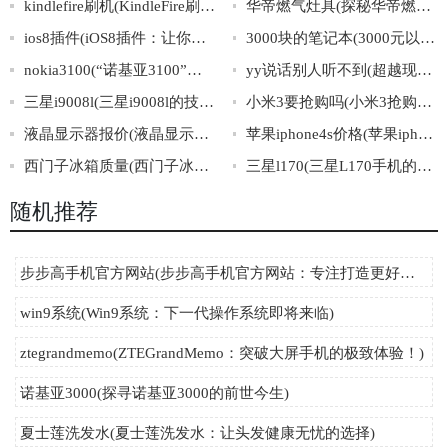
kindlefire刷机(KindleFire刷机攻略大全)
华帝燃气灶具(探秘华帝燃气灶背后的创新之路)
ios8插件(iOS8插件：让你的iPhone更加强大)
3000块的笔记本(3000元以下性价比最高的笔记本推荐)
nokia3100(“诺基亚3100”：一款经典的老式手机)
yy说话别人听不到(超越现实，YY世界里的交流之道)
三星i9008l(三星i9008l的技术规格和特点简介)
小米3要抢购吗(小米3抢购必备攻略，不容错过！)
液晶显示器报价(液晶显示器最新价格表)
苹果iphone4s价格(苹果iphone4s现在多少钱？)
西门子冰箱质量(西门子冰箱质量怎么样？)
三星l170(三星L170手机的特点及使用方法详解)
随机推荐
步步高手机官方网站(步步高手机官方网站：专注打造更好的移动体验)
win9系统(Win9系统：下一代操作系统即将来临)
ztegrandmemo(ZTEGrandMemo：突破大屏手机的极致体验！)
诺基亚3000(探寻诺基亚3000的前世今生)
夏士莲洗发水(夏士莲洗发水：让头发健康无忧的选择)