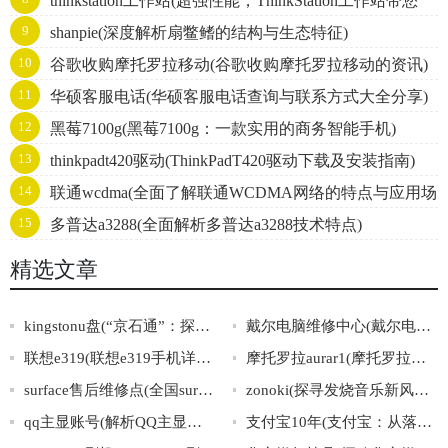
thinkstation工作站(超强性能，ThinkStation工作站带您
9
shanpie(深度解析扇鳖鳍的结构与生态特征)
飞！)
10
谷歌收购摩托罗拉移动(谷歌收购摩托罗拉移动的资讯)
11
华硕客服电话(华硕客服电话查询与联系方式大全分享)
12
黑莓7100g(黑莓7100g：一款实用的商务智能手机)
13
thinkpadt420驱动(ThinkPadT420驱动下载及安装指南)
14
联通wcdma(全面了解联通WCDMA网络的特点与应用场
15
多普达a3288(全面解析多普达a3288技术特点)
景)
精选文章
kingstonu盘(“京石通”：探秘KingstonU盘在中国市场的战略发展之路)
戴尔电脑维修中心(戴尔电脑维修中心：全面专业的维修服务)
联想e319(联想e319手机详细配置及价格推荐)
摩托罗拉aurar1(摩托罗拉最新款奢华手机：AuraR1)
surface售后维修点(全国surface售后维修点查询，免费上门维修服务！)
zonoki(探寻发烧音乐新风向：zonoki带你享受高保真无线音质)
qq主显账号(解析QQ主显账号：使用方法、安全性与注意事项)
支付宝10年(支付宝：从落地生根到全球扬名的十年华章)