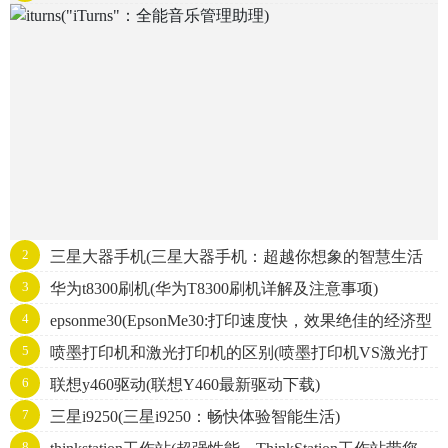
2
三星大器手机(三星大器手机：超越你想象的智慧生活
3
华为t8300刷机(华为T8300刷机详解及注意事项)
选择)
4
epsonme30(EpsonMe30:打印速度快，效果绝佳的经济型
5
喷墨打印机和激光打印机的区别(喷墨打印机VS激光打
打印机)
6
联想y460驱动(联想Y460最新驱动下载)
印机：谁更胜一筹？)
7
三星i9250(三星i9250：畅快体验智能生活)
8