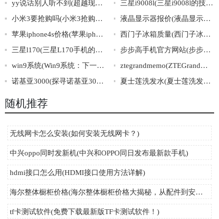
yy说话别人听不到(超越现实，YY世界里的交流之道)
三星i9008l(三星i9008l的技术规格和特点简介)
小米3要抢购吗(小米3抢购必备攻略，不容错过！)
液晶显示器报价(液晶显示器最新价格表)
苹果iphone4s价格(苹果iphone4s现在多少钱？)
西门子冰箱质量(西门子冰箱质量怎么样？)
三星l170(三星L170手机的特点及使用方法详解)
步步高手机官方网站(步步高手机官方网站：专注打造更好的移动体验)
win9系统(Win9系统：下一代操作系统即将来临)
ztegrandmemo(ZTEGrandMemo：突破大屏手机的极致体验！)
诺基亚3000(探寻诺基亚3000的前世今生)
夏士莲洗发水(夏士莲洗发水：让头发健康无忧的选择)
随机推荐
无线网卡怎么安装(如何安装无线网卡？)
中兴oppo同时发新机(中兴和OPPO同日发布最新款手机)
hdmi接口怎么用(HDMI接口使用方法详解)
海尔整体橱柜价格(海尔整体橱柜价格大揭秘，从配件到安装都在这里！)
tf卡测试软件(免费下载最新版TF卡测试软件！)