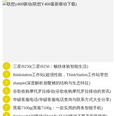
2
三星i9250(三星i9250：畅快体验智能生活)
3
thinkstation工作站(超强性能，ThinkStation工作站带您
4
shanpie(深度解析扇鳖鳍的结构与生态特征)
飞！)
5
谷歌收购摩托罗拉移动(谷歌收购摩托罗拉移动的资讯)
6
华硕客服电话(华硕客服电话查询与联系方式大全分享)
7
黑莓7100g(黑莓7100g：一款实用的商务智能手机)
8