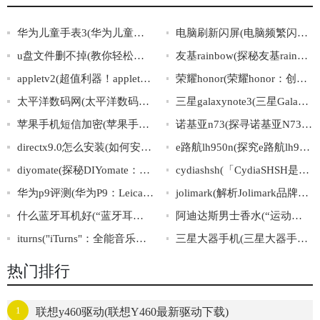
华为儿童手表3(华为儿童手表3：让孩子健康成长的智能手表)
电脑刷新闪屏(电脑频繁闪屏，解决方法一网打尽！)
u盘文件删不掉(教你轻松解决难搞的U盘文件删除问题)
友基rainbow(探秘友基rainbow：一个打造多元友爱社区的故事)
appletv2(超值利器！appletv2——让你的电视焕然一新！)
荣耀honor(荣耀honor：创新科技下的非凡表现)
太平洋数码网(太平洋数码网：数字科技生活指南)
三星galaxynote3(三星GalaxyNote3：惊艳亮相的全方位智能手机)
苹果手机短信加密(苹果手机短信安全保障：加密机制探析)
诺基亚n73(探寻诺基亚N73的经典之处)
directx9.0怎么安装(如何安装DirectX9.0)
e路航lh950n(探究e路航lh950n的全面优势)
diyomate(探秘DIYomate：智能家居领域的新宠)
cydiashsh(「CydiaSHSH是什么？详解越狱必备工具」)
华为p9评测(华为P9：Leica双摄像评测)
jolimark(解析Jolimark品牌成功的秘诀)
什么蓝牙耳机好(“蓝牙耳机推荐：优质音质与佩戴舒适的精选推荐”)
阿迪达斯男士香水(“运动风潮中的芳香之选”)
iturns("iTurns"：全能音乐管理助理)
三星大器手机(三星大器手机：超越你想象的智慧生活选择)
热门排行
1
联想y460驱动(联想Y460最新驱动下载)