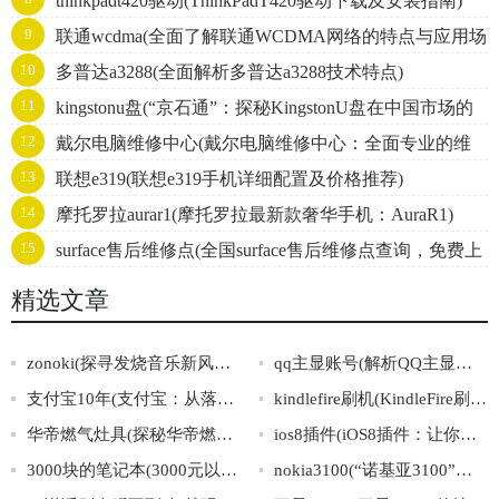
thinkpadt420驱动(ThinkPadT420驱动下载及安装指南)
9
联通wcdma(全面了解联通WCDMA网络的特点与应用场
10
多普达a3288(全面解析多普达a3288技术特点)
景)
11
kingstonu盘(“京石通”：探秘KingstonU盘在中国市场的
12
戴尔电脑维修中心(戴尔电脑维修中心：全面专业的维
战略发展之路)
13
联想e319(联想e319手机详细配置及价格推荐)
修服务)
14
摩托罗拉aurar1(摩托罗拉最新款奢华手机：AuraR1)
15
surface售后维修点(全国surface售后维修点查询，免费上
门维修服务！)
精选文章
zonoki(探寻发烧音乐新风向：zonoki带你享受高保真无线音质)
qq主显账号(解析QQ主显账号：使用方法、安全性与注意事项)
支付宝10年(支付宝：从落地生根到全球扬名的十年华章)
kindlefire刷机(KindleFire刷机攻略大全)
华帝燃气灶具(探秘华帝燃气灶背后的创新之路)
ios8插件(iOS8插件：让你的iPhone更加强大)
3000块的笔记本(3000元以下性价比最高的笔记本推荐)
nokia3100(“诺基亚3100”：一款经典的老式手机)