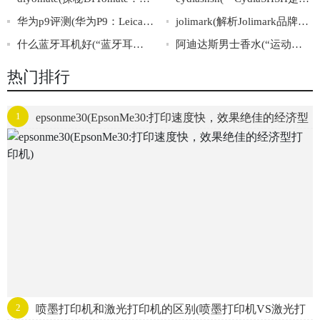
华为p9评测(华为P9：Leica双摄像评测)
jolimark(解析Jolimark品牌成功的秘诀)
什么蓝牙耳机好(“蓝牙耳机推荐：优质音质与佩戴舒适的精选推荐”)
阿迪达斯男士香水(“运动风潮中的芳香之选”)
热门排行
1
epsonme30(EpsonMe30:打印速度快，效果绝佳的经济型
打印机)
2
喷墨打印机和激光打印机的区别(喷墨打印机VS激光打