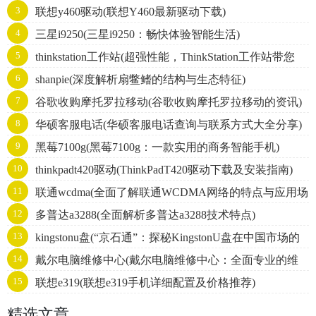
3
联想y460驱动(联想Y460最新驱动下载)
印机：谁更胜一筹？)
4
三星i9250(三星i9250：畅快体验智能生活)
5
thinkstation工作站(超强性能，ThinkStation工作站带您
6
shanpie(深度解析扇鳖鳍的结构与生态特征)
飞！)
7
谷歌收购摩托罗拉移动(谷歌收购摩托罗拉移动的资讯)
8
华硕客服电话(华硕客服电话查询与联系方式大全分享)
9
黑莓7100g(黑莓7100g：一款实用的商务智能手机)
10
thinkpadt420驱动(ThinkPadT420驱动下载及安装指南)
11
联通wcdma(全面了解联通WCDMA网络的特点与应用场
12
多普达a3288(全面解析多普达a3288技术特点)
景)
13
kingstonu盘(“京石通”：探秘KingstonU盘在中国市场的
14
戴尔电脑维修中心(戴尔电脑维修中心：全面专业的维
战略发展之路)
15
联想e319(联想e319手机详细配置及价格推荐)
修服务)
精选文章