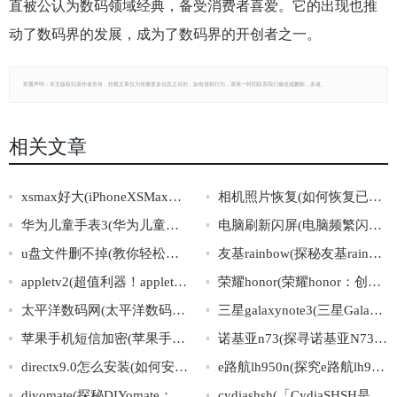
直被公认为数码领域经典，备受消费者喜爱。它的出现也推
动了数码界的发展，成为了数码界的开创者之一。
郑重声明：本文版权归原作者所有，转载文章仅为传播更多信息之目的，如有侵权行为，请第一时间联系我们修改或删除，多谢。
相关文章
xsmax好大(iPhoneXSMax的巨大尺寸带来的便捷与挑战)
相机照片恢复(如何恢复已删除的相机照片？)
华为儿童手表3(华为儿童手表3：让孩子健康成长的智能手表)
电脑刷新闪屏(电脑频繁闪屏，解决方法一网打尽！)
u盘文件删不掉(教你轻松解决难搞的U盘文件删除问题)
友基rainbow(探秘友基rainbow：一个打造多元友爱社区的故事)
appletv2(超值利器！appletv2——让你的电视焕然一新！)
荣耀honor(荣耀honor：创新科技下的非凡表现)
太平洋数码网(太平洋数码网：数字科技生活指南)
三星galaxynote3(三星GalaxyNote3：惊艳亮相的全方位智能手机)
苹果手机短信加密(苹果手机短信安全保障：加密机制探析)
诺基亚n73(探寻诺基亚N73的经典之处)
directx9.0怎么安装(如何安装DirectX9.0)
e路航lh950n(探究e路航lh950n的全面优势)
diyomate(探秘DIYomate：智能家居领域的新宠)
cydiashsh(「CydiaSHSH是什么？详解越狱必备工具」)