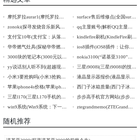
摩托罗拉aurar1(摩托罗拉最新款奢华手机：AuraR1)
surface售后维修点(全国surface售后维修点查询，免费上门维修服务！)
zonoki(探寻发烧音乐新风向：zonoki带你享受高保真无线音质)
qq主显账号(解析QQ主显账号：使用方法、安全性与注意事项)
支付宝10年(支付宝：从落地生根到全球扬名的十年华章)
kindlefire刷机(KindleFire刷机攻略大全)
华帝燃气灶具(探秘华帝燃气灶背后的创新之路)
ios8插件(iOS8插件：让你的iPhone更加强大)
3000块的笔记本(3000元以下性价比最高的笔记本推荐)
nokia3100(“诺基亚3100”：一款经典的老式手机)
yy说话别人听不到(超越现实，YY世界里的交流之道)
三星i9008l(三星i9008l的技术规格和特点简介)
小米3要抢购吗(小米3抢购必备攻略，不容错过！)
液晶显示器报价(液晶显示器最新价格表)
苹果iphone4s价格(苹果iphone4s现在多少钱？)
西门子冰箱质量(西门子冰箱质量怎么样？)
三星l170(三星L170手机的特点及使用方法详解)
步步高手机官方网站(步步高手机官方网站：专注打造更好的移动体验)
win9系统(Win9系统：下一代操作系统即将来临)
ztegrandmemo(ZTEGrandMemo：突破大屏手机的极致体验！)
随机推荐