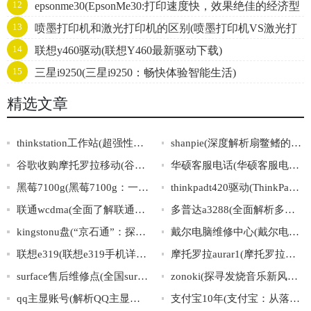
12
epsonme30(EpsonMe30:打印速度快，效果绝佳的经济型
13
喷墨打印机和激光打印机的区别(喷墨打印机VS激光打
打印机)
14
联想y460驱动(联想Y460最新驱动下载)
印机：谁更胜一筹？)
15
三星i9250(三星i9250：畅快体验智能生活)
精选文章
thinkstation工作站(超强性能，ThinkStation工作站带您飞！)
shanpie(深度解析扇鳖鳍的结构与生态特征)
谷歌收购摩托罗拉移动(谷歌收购摩托罗拉移动的资讯)
华硕客服电话(华硕客服电话查询与联系方式大全分享)
黑莓7100g(黑莓7100g：一款实用的商务智能手机)
thinkpadt420驱动(ThinkPadT420驱动下载及安装指南)
联通wcdma(全面了解联通WCDMA网络的特点与应用场景)
多普达a3288(全面解析多普达a3288技术特点)
kingstonu盘(“京石通”：探秘KingstonU盘在中国市场的战略发展之路)
戴尔电脑维修中心(戴尔电脑维修中心：全面专业的维修服务)
联想e319(联想e319手机详细配置及价格推荐)
摩托罗拉aurar1(摩托罗拉最新款奢华手机：AuraR1)
surface售后维修点(全国surface售后维修点查询，免费上门维修服务！)
zonoki(探寻发烧音乐新风向：zonoki带你享受高保真无线音质)
qq主显账号(解析QQ主显账号：使用方法、安全性与注意事项)
支付宝10年(支付宝：从落地生根到全球扬名的十年华章)