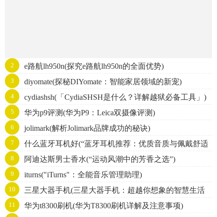
2
e路航lh950n(探究e路航lh950n的全面优势)
3
diyomate(探秘DIYomate：智能家居领域的新宠)
4
cydiashsh(「CydiaSHSH是什么？详解越狱必备工具」)
5
华为p9评测(华为P9：Leica双摄像评测)
6
jolimark(解析Jolimark品牌成功的秘诀)
7
什么蓝牙耳机好(“蓝牙耳机推荐：优质音质与佩戴舒适
8
阿迪达斯男士香水(“运动风潮中的芳香之选”)
的精选推荐”)
9
iturns("iTurns"：全能音乐管理助理)
10
三星大器手机(三星大器手机：超越你想象的智慧生活
11
华为t8300刷机(华为T8300刷机详解及注意事项)
选择)