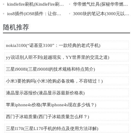
kindlefire刷机(KindleFire刷机攻略大全)
华帝燃气灶具(探秘华帝燃气灶背后的创新之路)
ios8插件(iOS8插件：让你的iPhone更加强大)
3000块的笔记本(3000元以下性价比最高的笔记本推荐)
随机推荐
nokia3100(“诺基亚3100”：一款经典的老式手机)
yy说话别人听不到(超越现实，YY世界里的交流之道)
三星i9008l(三星i9008l的技术规格和特点简介)
小米3要抢购吗(小米3抢购必备攻略，不容错过！)
液晶显示器报价(液晶显示器最新价格表)
苹果iphone4s价格(苹果iphone4s现在多少钱？)
西门子冰箱质量(西门子冰箱质量怎么样？)
三星l170(三星L170手机的特点及使用方法详解)