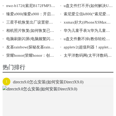
nwz-b172f(索尼B172FMP3播放器详解及使用技巧指南)
u盘文件打不开(如何解决U盘文件打不开的问题)
臻爱a900(臻爱a900：开启全面屏时代的智能手机之选)
索尼爱立信k800(“索尼爱立信K800”：数码界的经典之作)
三星手机恢复出厂设置密码(三星手机出厂设置密码详解及操作步骤)
xsmax好大(iPhoneXSMax的巨大尺寸带来的便捷与挑战)
相机照片恢复(如何恢复已删除的相机照片？)
华为儿童手表3(华为儿童手表3：让孩子健康成长的智能手表)
电脑刷新闪屏(电脑频繁闪屏，解决方法一网打尽！)
u盘文件删不掉(教你轻松解决难搞的U盘文件删除问题)
友基rainbow(探秘友基rainbow：一个打造多元友爱社区的故事)
appletv2(超值利器！appletv2——让你的电视焕然一新！)
荣耀honor(荣耀honor：创新科技下的非凡表现)
太平洋数码网(太平洋数码网：数字科技生活指南)
热门排行
1
directx9.0怎么安装(如何安装DirectX9.0)