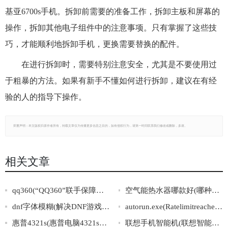
基亚6700s手机。拆卸前需要的准备工作，拆卸主板和屏幕的
操作，拆卸其他电子组件中的注意事项。只有掌握了这些技
巧，才能顺利地拆卸手机，更换需要替换的配件。
在进行拆卸时，需要特别注意安全，尤其是不要使用过
于粗暴的方法。如果有新手不懂如何进行拆卸，建议在有经
验的人的指导下操作。
郑重声明：本文版权归原作者所有，转载文章仅为传播更多信息之目的，如有侵权行为，请第一时间联系我们修改或删除，多谢。
相关文章
qq360(“QQ360”联手保障网络安全，全方位防护上网行为！)
空气能热水器哪款好(哪种空气能热水器最适合你的家？)
dnf字体模糊(解决DNF游戏中字体模糊问题)
autorun.exe(Ratelimitreachedfordefault-gpt-3.5-turboinorganizationorg-DRTPH948J2
惠普4321s(惠普电脑4321s产品参数简介)
联想手机智能机(联想智能手机：智慧生活，掌握全局)