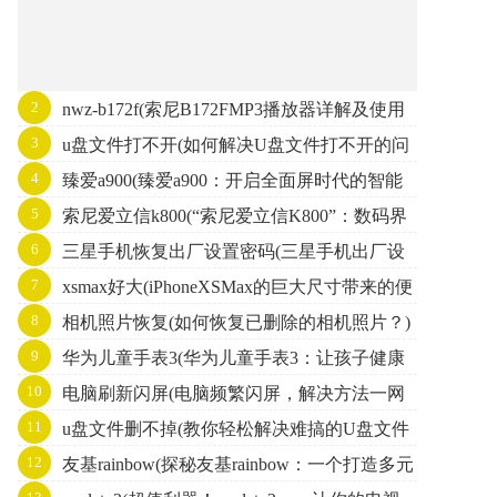
2
nwz-b172f(索尼B172FMP3播放器详解及使用
3
u盘文件打不开(如何解决U盘文件打不开的问
技巧指南)
4
臻爱a900(臻爱a900：开启全面屏时代的智能
题)
5
索尼爱立信k800(“索尼爱立信K800”：数码界
手机之选)
6
三星手机恢复出厂设置密码(三星手机出厂设
的经典之作)
7
xsmax好大(iPhoneXSMax的巨大尺寸带来的便
置密码详解及操作步骤)
8
相机照片恢复(如何恢复已删除的相机照片？)
捷与挑战)
9
华为儿童手表3(华为儿童手表3：让孩子健康
10
电脑刷新闪屏(电脑频繁闪屏，解决方法一网
成长的智能手表)
11
u盘文件删不掉(教你轻松解决难搞的U盘文件
打尽！)
12
友基rainbow(探秘友基rainbow：一个打造多元
删除问题)