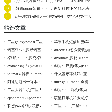
13
appletv2(超值利器！appletv2——让你的电视
友爱社区的故事)
14
荣耀honor(荣耀honor：创新科技下的非凡表
焕然一新！)
15
太平洋数码网(太平洋数码网：数字科技生活
现)
指南)
精选文章
三星galaxynote3(三星GalaxyNote3：惊艳亮相的全方位智能手机)
苹果手机短信加密(苹果手机短信安全保障：加密机制探析)
诺基亚n73(探寻诺基亚N73的经典之处)
directx9.0怎么安装(如何安装DirectX9.0)
e路航lh950n(探究e路航lh950n的全面优势)
diyomate(探秘DIYomate：智能家居领域的新宠)
cydiashsh(「CydiaSHSH是什么？详解越狱必备工具」)
华为p9评测(华为P9：Leica双摄像评测)
jolimark(解析Jolimark品牌成功的秘诀)
什么蓝牙耳机好(“蓝牙耳机推荐：优质音质与佩戴舒适的精选推荐”)
阿迪达斯男士香水(“运动风潮中的芳香之选”)
iturns("iTurns"：全能音乐管理助理)
三星大器手机(三星大器手机：超越你想象的智慧生活选择)
华为t8300刷机(华为T8300刷机详解及注意事项)
epsonme30(EpsonMe30:打印速度快，效果绝佳的经济型打印机)
喷墨打印机和激光打印机的区别(喷墨打印机VS激光打印机：谁更胜一筹？)
联想y460驱动(联想Y460最新驱动下载)
三星i9250(三星i9250：畅快体验智能生活)