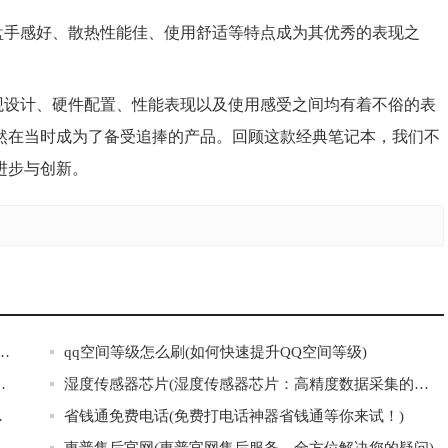
，键盘手感好、散热性能佳、使用舒适等特点成为其优秀的表现之
在外观设计、硬件配置、性能表现以及使用感受之间均有着不俗的表
然在当时成为了备受追捧的产品。回顾这款经典笔记本，我们不
进步与创新。
果优化：电脑图标增加阴影精细度提升”的主题标题。)
qq空间等级怎么刷(如何快速提升QQ空间等级)
析，性能相比前代有何提升？)
湿度传感器芯片(湿度传感器芯片：高精度数据采集的智能选择)
厨房更环保清新)
省钱通免费电话(免费打电话神器省钱通等你来试！)