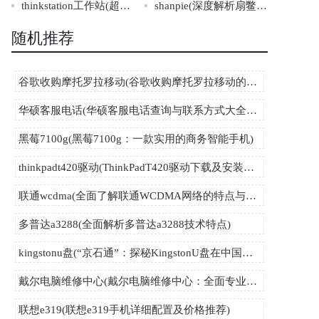
thinkstation工作站(超强性能，ThinkStation工作站带您飞！)
shanpie(深度解析扇鳖鳍的结构与生态特征)
随机推荐
谷歌收购摩托罗拉移动(谷歌收购摩托罗拉移动的资讯)
华硕客服电话(华硕客服电话查询与联系方式大全分享)
黑莓7100g(黑莓7100g：一款实用的商务智能手机)
thinkpadt420驱动(ThinkPadT420驱动下载及安装指南)
联通wcdma(全面了解联通WCDMA网络的特点与应用场景)
多普达a3288(全面解析多普达a3288技术特点)
kingstonu盘(“京石通”：探秘KingstonU盘在中国市场的战略发展之路)
戴尔电脑维修中心(戴尔电脑维修中心：全面专业的维修服务)
联想e319(联想e319手机详细配置及价格推荐)