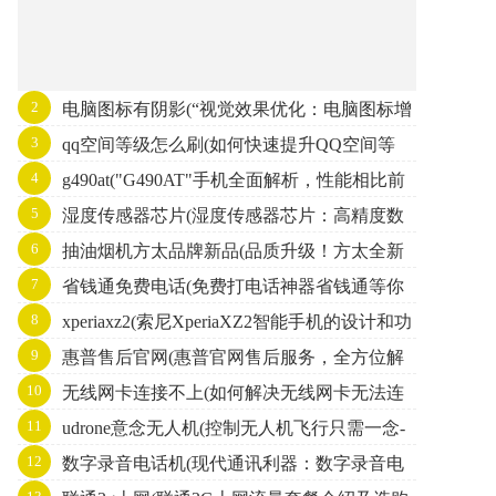
2
电脑图标有阴影(“视觉效果优化：电脑图标增
3
qq空间等级怎么刷(如何快速提升QQ空间等
加阴影精细度提升”的主题标题。)
4
g490at("G490AT"手机全面解析，性能相比前
级)
5
湿度传感器芯片(湿度传感器芯片：高精度数
代有何提升？)
6
抽油烟机方太品牌新品(品质升级！方太全新
据采集的智能选择)
7
省钱通免费电话(免费打电话神器省钱通等你
油烟机新品发布，让厨房更环保清新)
8
xperiaxz2(索尼XperiaXZ2智能手机的设计和功
来试！)
9
惠普售后官网(惠普官网售后服务，全方位解
能特点)
10
无线网卡连接不上(如何解决无线网卡无法连
决您的疑问)
11
udrone意念无人机(控制无人机飞行只需一念-
接的问题？)
12
数字录音电话机(现代通讯利器：数字录音电
udrone意念无人机)