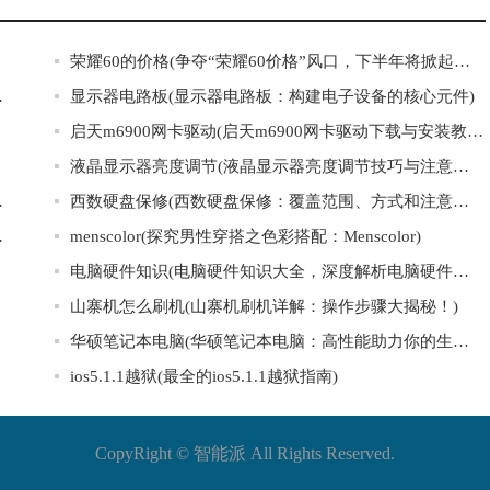
荣耀60的价格(争夺“荣耀60价格”风口，下半年将掀起激烈竞争！)
脑动力源泉)
显示器电路板(显示器电路板：构建电子设备的核心元件)
启天m6900网卡驱动(启天m6900网卡驱动下载与安装教程)
液晶显示器亮度调节(液晶显示器亮度调节技巧与注意事项)
电而烦恼！)
西数硬盘保修(西数硬盘保修：覆盖范围、方式和注意事项)
他人手机位置)
menscolor(探究男性穿搭之色彩搭配：Menscolor)
电脑硬件知识(电脑硬件知识大全，深度解析电脑硬件，从原理到应用全方位覆盖！)
山寨机怎么刷机(山寨机刷机详解：操作步骤大揭秘！)
华硕笔记本电脑(华硕笔记本电脑：高性能助力你的生活与工作)
ios5.1.1越狱(最全的ios5.1.1越狱指南)
CopyRight ©
智能派
All Rights Reserved.