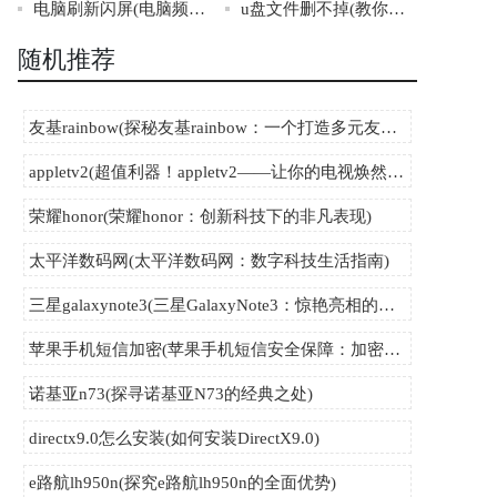
电脑刷新闪屏(电脑频繁闪屏，解决方法一网打尽！)
u盘文件删不掉(教你轻松解决难搞的U盘文件删除问题)
随机推荐
友基rainbow(探秘友基rainbow：一个打造多元友爱社区的故事)
appletv2(超值利器！appletv2——让你的电视焕然一新！)
荣耀honor(荣耀honor：创新科技下的非凡表现)
太平洋数码网(太平洋数码网：数字科技生活指南)
三星galaxynote3(三星GalaxyNote3：惊艳亮相的全方位智能手机)
苹果手机短信加密(苹果手机短信安全保障：加密机制探析)
诺基亚n73(探寻诺基亚N73的经典之处)
directx9.0怎么安装(如何安装DirectX9.0)
e路航lh950n(探究e路航lh950n的全面优势)