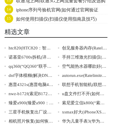
13
联通3g上网(联通3G上网流量套餐介绍及选购
话机)
14
iphone序列号验机官网(如何通过官网验证
指南)
15
如何使用扫描仪(扫描仪使用指南及技巧)
iPhone序列号？)
精选文章
htc820(HTC820：智能手机中的完美体验)
创见服务器内存(Ratelimitreachedfordefault-gpt-3.5-turboinorganizationorg-k9KaWmMEK3w1Ve
诺基亚6700s拆机(详细讲解诺基亚6700s的拆卸操作)
手持三维激光扫描仪(手持三维激光扫描仪：便捷精准的3D建模利器)
qq360(“QQ360”联手保障网络安全，全方位防护上网行为！)
空气能热水器哪款好(哪种空气能热水器最适合你的家？)
dnf字体模糊(解决DNF游戏中字体模糊问题)
autorun.exe(Ratelimitreachedfordefault-gpt-3.5-turboinorganizationorg-DRTPH948J2
惠普4321s(惠普电脑4321s产品参数简介)
联想手机智能机(联想智能手机：智慧生活，掌握全局)
nwz-b172f(索尼B172FMP3播放器详解及使用技巧指南)
u盘文件打不开(如何解决U盘文件打不开的问题)
臻爱a900(臻爱a900：开启全面屏时代的智能手机之选)
索尼爱立信k800(“索尼爱立信K800”：数码界的经典之作)
三星手机恢复出厂设置密码(三星手机出厂设置密码详解及操作步骤)
xsmax好大(iPhoneXSMax的巨大尺寸带来的便捷与挑战)
相机照片恢复(如何恢复已删除的相机照片？)
华为儿童手表3(华为儿童手表3：让孩子健康成长的智能手表)