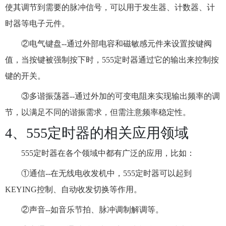
使其调节到需要的脉冲信号，可以用于发生器、计数器、计
时器等电子元件。
②电气键盘--通过外部电容和磁敏感元件来设置按键阀
值，当按键被强制按下时，555定时器通过它的输出来控制按
键的开关。
③多谐振荡器--通过外加的可变电阻来实现输出频率的调
节，以满足不同的谐振需求，但需注意频率稳定性。
4、555定时器的相关应用领域
555定时器在各个领域中都有广泛的应用，比如：
①通信--在无线电收发机中，555定时器可以起到
KEYING控制、自动收发切换等作用。
②声音--如音乐节拍、脉冲调制解调等。