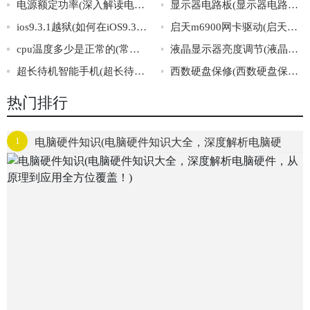
电源额定功率(深入解读电源额定功率，探寻真正的电脑动力源泉)
显示器电路板(显示器电路板：构建电子设备的核心元件)
ios9.3.1越狱(如何在iOS9.3.1中实现越狱？)
启天m6900网卡驱动(启天m6900网卡驱动下载与安装教程)
cpu温度多少是正常的(常见CPU温度范围及解决方法)
液晶显示器亮度调节(液晶显示器亮度调节技巧与注意事项)
超长待机智能手机(超长待机智能手机，让你不再为充电而烦恼！)
西数硬盘保修(西数硬盘保修：覆盖范围、方式和注意事项)
热门排行
1
电脑硬件知识(电脑硬件知识大全，深度解析电脑硬
件，从原理到应用全方位覆盖！)