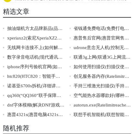
智能选择)
精选文章
抽油烟机方太品牌新品(品质升级！方太全新油烟机新品发布，让厨房更环保清新)
省钱通免费电话(免费打电话神器省钱通等你来试！)
xperiaxz2(索尼XperiaXZ2智能手机的设计和功能特点)
惠普售后官网(惠普官网售后服务，全方位解决您的疑问)
无线网卡连接不上(如何解决无线网卡无法连接的问题？)
udrone意念无人机(控制无人机飞行只需一念-udrone意念无人机)
数字录音电话机(现代通讯利器：数字录音电话机)
联通3g上网(联通3G上网流量套餐介绍及选购指南)
iphone序列号验机官网(如何通过官网验证iPhone序列号？)
如何使用扫描仪(扫描仪使用指南及技巧)
htc820(HTC820：智能手机中的完美体验)
创见服务器内存(Ratelimitreachedfordefault-gpt-3.5-turboinorganizationorg-k9KaWmMEK3w1Ve
诺基亚6700s拆机(详细讲解诺基亚6700s的拆卸操作)
手持三维激光扫描仪(手持三维激光扫描仪：便捷精准的3D建模利器)
qq360(“QQ360”联手保障网络安全，全方位防护上网行为！)
空气能热水器哪款好(哪种空气能热水器最适合你的家？)
dnf字体模糊(解决DNF游戏中字体模糊问题)
autorun.exe(Ratelimitreachedfordefault-gpt-3.5-turboinorganizationorg-DRTPH948J2
惠普4321s(惠普电脑4321s产品参数简介)
联想手机智能机(联想智能手机：智慧生活，掌握全局)
随机推荐