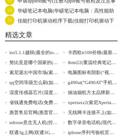
13
申请appleid账号(注册Apple账号教程及注意事
大揭秘！)
14
华硕笔记本电脑(华硕笔记本电脑：高性能助
项)
15
佳能打印机驱动程序下载(佳能打印机驱动下
力你的生活与工作)
载指南)
精选文章
ios5.1.1越狱(最全的ios5.1.1越狱指南)
卡西欧tr100价格(最新卡西欧TR100相机价格大公开)
努比亚是哪个国家的(努比亚的所在国是哪个？)
ibmt22(重温经典笔记本：IBMT22回顾)
索尼退出中国市场(索尼撤出中国再见了，难忘的日本品牌)
电脑图标有阴影(“视觉效果优化：电脑图标增加阴影精细度提升”的主题标题。)
qq空间等级怎么刷(如何快速提升QQ空间等级)
g490at("G490AT"手机全面解析，性能相比前代有何提升？)
湿度传感器芯片(湿度传感器芯片：高精度数据采集的智能选择)
抽油烟机方太品牌新品(品质升级！方太全新油烟机新品发布，让厨房更环保清新)
省钱通免费电话(免费打电话神器省钱通等你来试！)
xperiaxz2(索尼XperiaXZ2智能手机的设计和功能特点)
惠普售后官网(惠普官网售后服务，全方位解决您的疑问)
无线网卡连接不上(如何解决无线网卡无法连接的问题？)
udrone意念无人机(控制无人机飞行只需一念-udrone意念无人机)
数字录音电话机(现代通讯利器：数字录音电话机)
联通3g上网(联通3G上网流量套餐介绍及选购指南)
iphone序列号验机官网(如何通过官网验证iPhone序列号？)