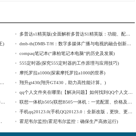
多普达s1精英版(全面解析多普达S1精英版：功能、配置、性能等详细评测)
王)
dmb-th(DMB-T/H：数字多媒体广播与电视的融合创新技术)
compaq笔记本(“康柏笔记本电脑”的历史及发展)
555定时器(探究555定时器的工作原理与应用技巧)
摩托罗拉a1000(探索摩托罗拉a1000的世界)
hone11发布会(重磅发布！苹果iPhone11即将震撼来袭！)
翔升gt430(翔升GT430，助力高性能计算。)
qq个人文件夹在哪里(【解决问题】如何找到QQ个人文件夹？)
美国心诺即眠睡眠仪(“美国心诺即眠”睡眠仪：科技改善睡眠，让你高效能生活)
联想一体机b505(联想B505一体机：一览配置、价格及用户评测)
手机qq20123.0(手机QQ20123.0：全新改版，更快、更稳，让沟通更畅快！)
VZ-SL：一款性能强悍、酷炫时尚的笔记本电脑)
霍尼韦尔监控(霍尼韦尔监控：确保生产高效运行)