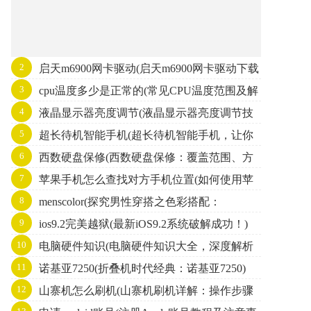
2
启天m6900网卡驱动(启天m6900网卡驱动下载
3
cpu温度多少是正常的(常见CPU温度范围及解
与安装教程)
4
液晶显示器亮度调节(液晶显示器亮度调节技
决方法)
5
超长待机智能手机(超长待机智能手机，让你
巧与注意事项)
6
西数硬盘保修(西数硬盘保修：覆盖范围、方
不再为充电而烦恼！)
7
苹果手机怎么查找对方手机位置(如何使用苹
式和注意事项)
8
menscolor(探究男性穿搭之色彩搭配：
果手机查找他人手机位置)
9
ios9.2完美越狱(最新iOS9.2系统破解成功！)
Menscolor)
10
电脑硬件知识(电脑硬件知识大全，深度解析
11
诺基亚7250(折叠机时代经典：诺基亚7250)
电脑硬件，从原理到应用全方位覆盖！)
12
山寨机怎么刷机(山寨机刷机详解：操作步骤