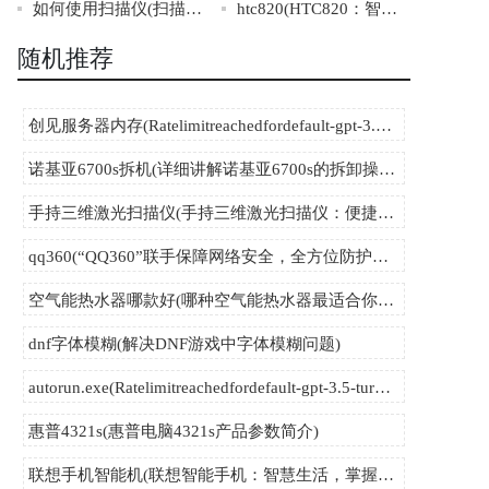
如何使用扫描仪(扫描仪使用指南及技巧)
htc820(HTC820：智能手机中的完美体验)
随机推荐
创见服务器内存(Ratelimitreachedfordefault-gpt-3.5-turboinorganizationorg-k9KaWmMEK3w1Ve
诺基亚6700s拆机(详细讲解诺基亚6700s的拆卸操作)
手持三维激光扫描仪(手持三维激光扫描仪：便捷精准的3D建模利器)
qq360(“QQ360”联手保障网络安全，全方位防护上网行为！)
空气能热水器哪款好(哪种空气能热水器最适合你的家？)
dnf字体模糊(解决DNF游戏中字体模糊问题)
autorun.exe(Ratelimitreachedfordefault-gpt-3.5-turboinorganizationorg-DRTPH948J2
惠普4321s(惠普电脑4321s产品参数简介)
联想手机智能机(联想智能手机：智慧生活，掌握全局)