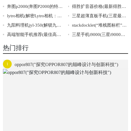
奔图p2000(奔图P2000的特点及优势详解)
得胜扩音器价格(最新得胜扩音机价格查询)
lytro相机(解密Lytro相机：把照片拍出未来感！)
三星超薄直板手机(三星最新超薄直板手机发布！)
九阳料理机jyl-350(解锁九阳料理机jyl-350的4个神秘功能！)
stackdocklet(“堆栈图标栏”的创意解决方案)
高端智能手机推荐(最佳高端智能手机推荐推荐：2021年最受欢迎和耐用的品牌和型号)
三星手机i9000(三星i9000手机详细介绍及使用技巧分享)
热门排行
1
oppor807("探究OPPOR807的颠峰设计与创新科技")