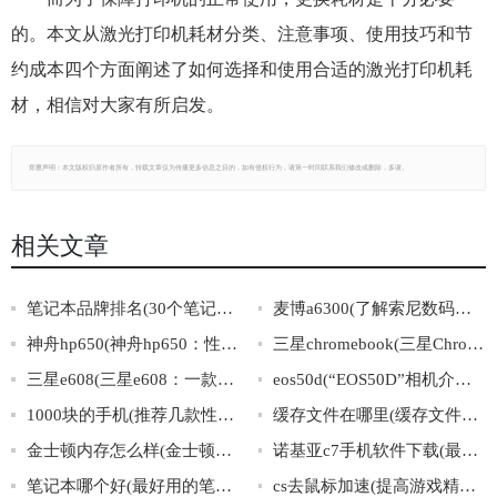
的。本文从激光打印机耗材分类、注意事项、使用技巧和节
约成本四个方面阐述了如何选择和使用合适的激光打印机耗
材，相信对大家有所启发。
郑重声明：本文版权归原作者所有，转载文章仅为传播更多信息之目的，如有侵权行为，请第一时间联系我们修改或删除，多谢。
相关文章
笔记本品牌排名(30个笔记本品牌排名，哪个最值得信赖？)
麦博a6300(了解索尼数码相机麦博a6300的功能特点及使用技巧)
神舟hp650(神舟hp650：性能稳定，轻松满足日常办公和娱乐需求)
三星chromebook(三星Chromebook：超越传统笔记本的轻薄出行利器)
三星e608(三星e608：一款经典滑盖手机的传奇)
eos50d(“EOS50D”相机介绍及使用技巧分享)
1000块的手机(推荐几款性价比高的1000元左右手机)
缓存文件在哪里(缓存文件的存储位置在哪里？)
金士顿内存怎么样(金士顿内存表现如何？)
诺基亚c7手机软件下载(最全诺基亚C7手机软件下载大全)
笔记本哪个好(最好用的笔记本推荐，值得购买的笔记本排行榜)
cs去鼠标加速(提高游戏精准度：彻底关闭CS鼠标加速)