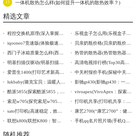
15
一体机散热怎么样(如何提升一体机的散热效率？)
名大揭晓)
精选文章
程控交换机原理(深入掌握程控交换机的工作原理)
乐视盒子怎么用(乐视盒子的使用教程及常见问题解答)
iqooneo7竞速版(体验极速激情，iQOONeo7竞速版震撼上市！)
贝亲奶瓶价格(贝亲奶瓶价格大全，选购贴士及推荐)
西门子冰箱质量怎么样(西门子冰箱怎么样？质量评测报告揭晓！)
热管的散热器(热管散热器：高效散热材料的领跑者。)
明基扫描仪驱动(明基扫描仪驱动下载及安装攻略)
高清电视排行榜(Top30高清电视品牌排行榜)
爱普生1400(打印艺术新高度，揭秘爱普生1400的卓越表现！)
中关村报价手机(探秘中关村手机报价，了解最新手机价格信息)
lukbaby(璐克宝贝：温暖人心的亲子陪伴平台)
影驰gt430(影驰gt430：一款性价比高的显卡选择)
酷派5855(探索酷派5855，领略智能科技的魅力)
vivoapex(VivoApex：探索全面屏的极致之旅)
索尼w705(探究索尼w705的性能和特点)
打印机共享(打印机共享：让办公更高效)
sato打印机(高速稳定，效率出众：Sato打印机解决您的全套打印需求)
康艺2700(“康艺2700”：健康与艺术的结合)
联想k800(联想K800：智能手机中的黑马)
手机qq名片照片墙(手机QQ头像墙：秀出你的个性照片)
随机推荐