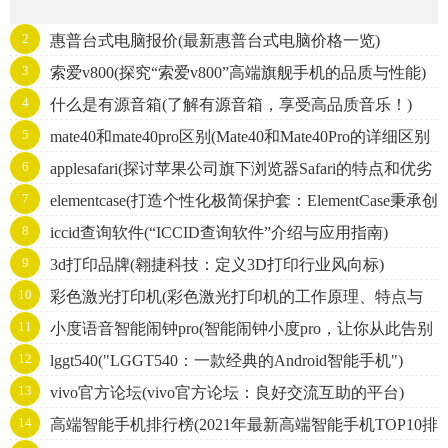
2
惠普台式电脑报价(最新惠普台式电脑价格一览)
3
索爱v800(探究“索爱v800”高端旗舰手机的品质与性能)
4
什么是有源音箱(了解有源音箱，享受高品质音乐！)
5
mate40和mate40pro区别(Mate40和Mate40Pro的详细区别
6
applesafari(探讨苹果公司旗下浏览器Safari的特点和优劣
解析)
7
elementcase(打造个性化极简保护套：ElementCase秉承创
势)
8
iccid查询软件(“ICCID查询软件”介绍与应用指南)
新设计，为您的手机保驾护航)
9
3d打印品牌(翱捷科技：定义3D打印行业风向标)
10
彩色激光打印机(彩色激光打印机的工作原理、特点与
11
小度语音智能闹钟pro(智能闹钟小度pro，让你从此告别
购买建议)
12
lggt540("LGGT540：一款经典的Android智能手机")
重复闹铃的叮叮声！)
13
vivo官方论坛(vivo官方论坛：良好交流互助的平台)
14
高端智能手机排行榜(2021年最新高端智能手机TOP10排