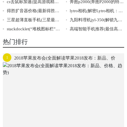
cs去鼠标加速(提高游戏精准度：彻底关闭CS鼠标加速)
奔图p2000(奔图P2000的特点及优势详解)
得胜扩音器价格(最新得胜扩音机价格查询)
lytro相机(解密Lytro相机：把照片拍出未来感！)
三星超薄直板手机(三星最新超薄直板手机发布！)
九阳料理机jyl-350(解锁九阳料理机jyl-350的4个神秘功能！)
stackdocklet(“堆栈图标栏”的创意解决方案)
高端智能手机推荐(最佳高端智能手机推荐推荐：2021年最受欢迎和耐用的品牌和型号)
热门排行
1
2018苹果发布会(全面解读苹果2018发布：新品、价
格、趋势)