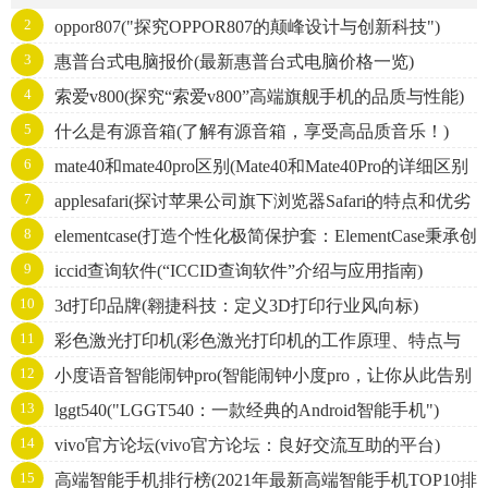
2
oppor807("探究OPPOR807的颠峰设计与创新科技")
3
惠普台式电脑报价(最新惠普台式电脑价格一览)
4
索爱v800(探究“索爱v800”高端旗舰手机的品质与性能)
5
什么是有源音箱(了解有源音箱，享受高品质音乐！)
6
mate40和mate40pro区别(Mate40和Mate40Pro的详细区别
7
applesafari(探讨苹果公司旗下浏览器Safari的特点和优劣
解析)
8
elementcase(打造个性化极简保护套：ElementCase秉承创
势)
9
iccid查询软件(“ICCID查询软件”介绍与应用指南)
新设计，为您的手机保驾护航)
10
3d打印品牌(翱捷科技：定义3D打印行业风向标)
11
彩色激光打印机(彩色激光打印机的工作原理、特点与
12
小度语音智能闹钟pro(智能闹钟小度pro，让你从此告别
购买建议)
13
lggt540("LGGT540：一款经典的Android智能手机")
重复闹铃的叮叮声！)
14
vivo官方论坛(vivo官方论坛：良好交流互助的平台)
15
高端智能手机排行榜(2021年最新高端智能手机TOP10排