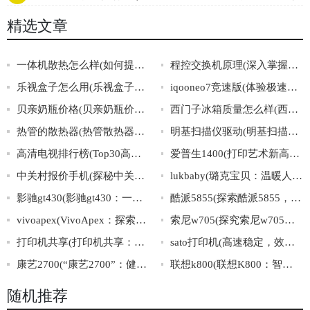
名大揭晓)
精选文章
一体机散热怎么样(如何提升一体机的散热效率？)
程控交换机原理(深入掌握程控交换机的工作原理)
乐视盒子怎么用(乐视盒子的使用教程及常见问题解答)
iqooneo7竞速版(体验极速激情，iQOONeo7竞速版震撼上市！)
贝亲奶瓶价格(贝亲奶瓶价格大全，选购贴士及推荐)
西门子冰箱质量怎么样(西门子冰箱怎么样？质量评测报告揭晓！)
热管的散热器(热管散热器：高效散热材料的领跑者。)
明基扫描仪驱动(明基扫描仪驱动下载及安装攻略)
高清电视排行榜(Top30高清电视品牌排行榜)
爱普生1400(打印艺术新高度，揭秘爱普生1400的卓越表现！)
中关村报价手机(探秘中关村手机报价，了解最新手机价格信息)
lukbaby(璐克宝贝：温暖人心的亲子陪伴平台)
影驰gt430(影驰gt430：一款性价比高的显卡选择)
酷派5855(探索酷派5855，领略智能科技的魅力)
vivoapex(VivoApex：探索全面屏的极致之旅)
索尼w705(探究索尼w705的性能和特点)
打印机共享(打印机共享：让办公更高效)
sato打印机(高速稳定，效率出众：Sato打印机解决您的全套打印需求)
康艺2700(“康艺2700”：健康与艺术的结合)
联想k800(联想K800：智能手机中的黑马)
随机推荐