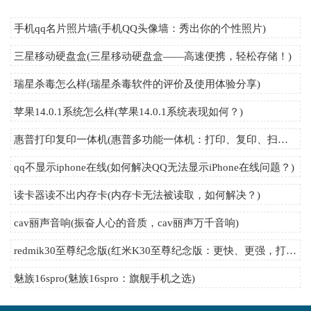
手机qq名片照片墙(手机QQ头像墙：秀出你的个性照片)
三星移动硬盘盒(三星移动硬盘盒——高速便携，轻松存储！)
瑞星杀毒怎么样(瑞星杀毒软件的评价及使用体验分享)
苹果14.0.1系统怎么样(苹果14.0.1系统表现如何？)
惠普打印复印一体机(惠普多功能一体机：打印、复印、扫描三合一)
qq不显示iphone在线(如何解决QQ无法显示iPhone在线问题？)
读卡器读不出内存卡(内存卡无法被读取，如何解决？)
cav丽声音响(振奋人心的音质，cav丽声万千音响)
redmik30至尊纪念版(红米K30至尊纪念版：更快、更强，打造极致使用体验！)
魅族16spro(魅族16spro：旗舰手机之选)