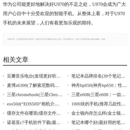
华为公司能更好地解决好U970的不足之处，U970会成为广大
用户心目中十分受欢迎的智能手机。从整体上看，对于U970
手机的未来展望，人们有着更加乐观的期待。
郑重声明：本文版权归原作者所有，转载文章仅为传播更多信息之目的，如有侵权行为，请第一时间联系我们修改或删除，多谢。
相关文章
豆瓣音乐电台(发现更好听的音乐，从豆瓣音乐电台开始)
笔记本品牌排名(30个笔记本品牌排名，哪个最值得信赖？)
麦博a6300(了解索尼数码相机麦博a6300的功能特点及使用技巧)
神舟hp650(神舟hp650：性能稳定，轻松满足日常办公和娱乐需求)
三星chromebook(三星Chromebook：超越传统笔记本的轻薄出行利器)
三星e608(三星e608：一款经典滑盖手机的传奇)
eos50d(“EOS50D”相机介绍及使用技巧分享)
1000块的手机(推荐几款性价比高的1000元左右手机)
缓存文件在哪里(缓存文件的存储位置在哪里？)
金士顿内存怎么样(金士顿内存表现如何？)
诺基亚c7手机软件下载(最全诺基亚C7手机软件下载大全)
笔记本哪个好(最好用的笔记本推荐，值得购买的笔记本排行榜)