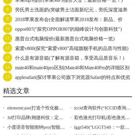
苹果mp3报价(苹果MP3报价大全，最新价格一览！)
8
旁氏男士洗面奶(突破男士洁面新纪元，旁氏深度滋养
9
2018苹果发布会(全面解读苹果2018发布：新品、价
洗面奶来袭)
10
oppor807("探究OPPOR807的颠峰设计与创新科技")
格、趋势)
11
惠普台式电脑报价(最新惠普台式电脑价格一览)
12
索爱v800(探究“索爱v800”高端旗舰手机的品质与性能)
13
什么是有源音箱(了解有源音箱，享受高品质音乐！)
14
mate40和mate40pro区别(Mate40和Mate40Pro的详细区别
15
applesafari(探讨苹果公司旗下浏览器Safari的特点和优劣
解析)
势)
精选文章
elementcase(打造个性化极简保护套：ElementCase秉承创新设计，为您的手机保驾护航)
iccid查询软件(“ICCID查询软件”介绍与应用指南)
3d打印品牌(翱捷科技：定义3D打印行业风向标)
彩色激光打印机(彩色激光打印机的工作原理、特点与购买建议)
小度语音智能闹钟pro(智能闹钟小度pro，让你从此告别重复闹铃的叮叮声！)
lggt540("LGGT540：一款经典的Android智能手机")