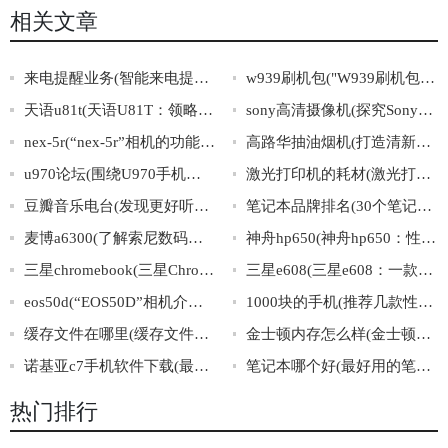
相关文章
来电提醒业务(智能来电提醒助手，让您不再错过任何重要电话！)
w939刷机包("W939刷机包"使用方法详解)
天语u81t(天语U81T：领略千元机的高品质体验)
sony高清摄像机(探究Sony高清摄像机的影像艺术之路)
nex-5r(“nex-5r”相机的功能与特点简介)
高路华抽油烟机(打造清新厨房，从选购高路华抽油烟机开始)
u970论坛(围绕U970手机的论坛讨论)
激光打印机的耗材(激光打印机耗材大全:打印更便捷，耗材更优惠！)
豆瓣音乐电台(发现更好听的音乐，从豆瓣音乐电台开始)
笔记本品牌排名(30个笔记本品牌排名，哪个最值得信赖？)
麦博a6300(了解索尼数码相机麦博a6300的功能特点及使用技巧)
神舟hp650(神舟hp650：性能稳定，轻松满足日常办公和娱乐需求)
三星chromebook(三星Chromebook：超越传统笔记本的轻薄出行利器)
三星e608(三星e608：一款经典滑盖手机的传奇)
eos50d(“EOS50D”相机介绍及使用技巧分享)
1000块的手机(推荐几款性价比高的1000元左右手机)
缓存文件在哪里(缓存文件的存储位置在哪里？)
金士顿内存怎么样(金士顿内存表现如何？)
诺基亚c7手机软件下载(最全诺基亚C7手机软件下载大全)
笔记本哪个好(最好用的笔记本推荐，值得购买的笔记本排行榜)
热门排行