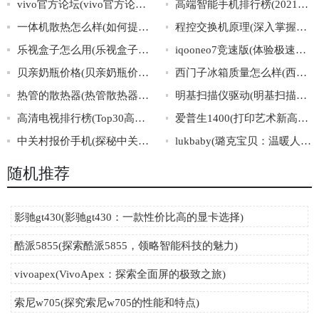
vivo官方论坛(vivo官方论坛：良好交流互助的平台)
高端智能手机排行榜(2021年最新高端智能手机TOP10排名大揭晓)
一体机散热怎么样(如何提升一体机的散热效率？)
程控交换机原理(深入掌握程控交换机的工作原理)
乐视盒子怎么用(乐视盒子的使用教程及常见问题解答)
iqooneo7竞速版(体验极速激情，iQOONeo7竞速版震撼上市！)
贝亲奶瓶价格(贝亲奶瓶价格大全，选购贴士及推荐)
西门子冰箱质量怎么样(西门子冰箱怎么样？质量评测报告揭晓！)
热管的散热器(热管散热器：高效散热材料的领跑者。)
明基扫描仪驱动(明基扫描仪驱动下载及安装攻略)
高清电视排行榜(Top30高清电视品牌排行榜)
爱普生1400(打印艺术新高度，揭秘爱普生1400的卓越表现！)
中关村报价手机(探秘中关村手机报价，了解最新手机价格信息)
lukbaby(璐克宝贝：温暖人心的亲子陪伴平台)
随机推荐
影驰gt430(影驰gt430：一款性价比高的显卡选择)
酷派5855(探索酷派5855，领略智能科技的魅力)
vivoapex(VivoApex：探索全面屏的极致之旅)
索尼w705(探究索尼w705的性能和特点)