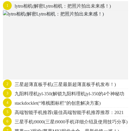
1
lytro相机(解密Lytro相机：把照片拍出未来感！)
2
三星超薄直板手机(三星最新超薄直板手机发布！)
3
九阳料理机jyl-350(解锁九阳料理机jyl-350的4个神秘功
4
stackdocklet(“堆栈图标栏”的创意解决方案)
能！)
5
高端智能手机推荐(最佳高端智能手机推荐推荐：2021
6
三星手机i9000(三星i9000手机详细介绍及使用技巧分享)
年最受欢迎和耐用的品牌和型号)
7