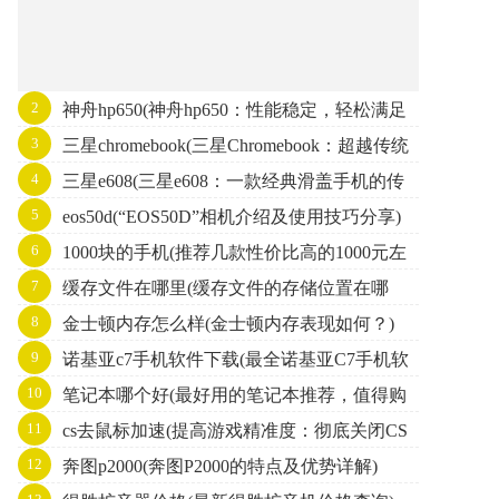
2
神舟hp650(神舟hp650：性能稳定，轻松满足
3
三星chromebook(三星Chromebook：超越传统
日常办公和娱乐需求)
4
三星e608(三星e608：一款经典滑盖手机的传
笔记本的轻薄出行利器)
5
eos50d(“EOS50D”相机介绍及使用技巧分享)
奇)
6
1000块的手机(推荐几款性价比高的1000元左
7
缓存文件在哪里(缓存文件的存储位置在哪
右手机)
8
金士顿内存怎么样(金士顿内存表现如何？)
里？)
9
诺基亚c7手机软件下载(最全诺基亚C7手机软
10
笔记本哪个好(最好用的笔记本推荐，值得购
件下载大全)
11
cs去鼠标加速(提高游戏精准度：彻底关闭CS
买的笔记本排行榜)
12
奔图p2000(奔图P2000的特点及优势详解)
鼠标加速)