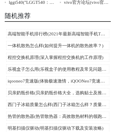
lggt540("LGGT540：一款经典的Android智能手机")
vivo官方论坛(vivo官方论坛：良好交流互助的平台)
随机推荐
高端智能手机排行榜(2021年最新高端智能手机TOP10排名大揭晓)
一体机散热怎么样(如何提升一体机的散热效率？)
程控交换机原理(深入掌握程控交换机的工作原理)
乐视盒子怎么用(乐视盒子的使用教程及常见问题解答)
iqooneo7竞速版(体验极速激情，iQOONeo7竞速版震撼上市！)
贝亲奶瓶价格(贝亲奶瓶价格大全，选购贴士及推荐)
西门子冰箱质量怎么样(西门子冰箱怎么样？质量评测报告揭晓！)
热管的散热器(热管散热器：高效散热材料的领跑者。)
明基扫描仪驱动(明基扫描仪驱动下载及安装攻略)