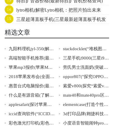
13
得胜扩音器价格(最新得胜扩音机价格查询)
14
lytro相机(解密Lytro相机：把照片拍出未来
15
三星超薄直板手机(三星最新超薄直板手机发
感！)
布！)
精选文章
九阳料理机jyl-350(解锁九阳料理机jyl-350的4个神秘功能！)
stackdocklet(“堆栈图标栏”的创意解决方案)
高端智能手机推荐(最佳高端智能手机推荐推荐：2021年最受欢迎和耐用的品牌和型号)
三星手机i9000(三星i9000手机详细介绍及使用技巧分享)
苹果mp3报价(苹果MP3报价大全，最新价格一览！)
旁氏男士洗面奶(突破男士洁面新纪元，旁氏深度滋养洗面奶来袭)
2018苹果发布会(全面解读苹果2018发布：新品、价格、趋势)
oppor807("探究OPPOR807的颠峰设计与创新科技")
惠普台式电脑报价(最新惠普台式电脑价格一览)
索爱v800(探究“索爱v800”高端旗舰手机的品质与性能)
什么是有源音箱(了解有源音箱，享受高品质音乐！)
mate40和mate40pro区别(Mate40和Mate40Pro的详细区别解析)
applesafari(探讨苹果公司旗下浏览器Safari的特点和优劣势)
elementcase(打造个性化极简保护套：ElementCase秉承创新设计，为您的手机保驾护航)
iccid查询软件(“ICCID查询软件”介绍与应用指南)
3d打印品牌(翱捷科技：定义3D打印行业风向标)
彩色激光打印机(彩色激光打印机的工作原理、特点与购买建议)
小度语音智能闹钟pro(智能闹钟小度pro，让你从此告别重复闹铃的叮叮声！)