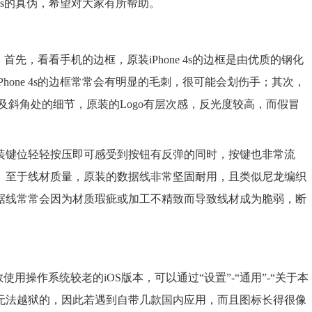
s的真伪，希望对大家有所帮助。
先，看看手机的边框，原装iPhone 4s的边框是由优质的钢化
hone 4s的边框常常会有明显的毛刺，很可能会划伤手；其次，
以及斜角处的细节，原装的Logo有层次感，反光度较高，而假冒
装键位轻轻按压即可感受到按钮有反弹的同时，按键也非常流
。至于线材质量，原装的数据线非常坚固耐用，且类似尼龙编织
据线常常会因为材质瑕疵或加工不精致而导致线材成为脆弱，断
数使用操作系统较老的iOS版本，可以通过“设置”-“通用”-“关于本
是无法越狱的，因此若遇到自带几款国内应用，而且图标长得很像