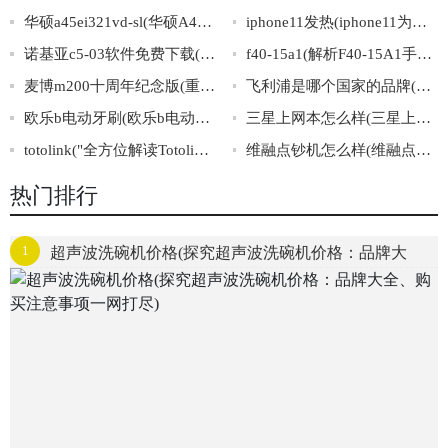
华硕a45ei321vd-sl(华硕A45EI321VD-SL：性能卓越的高性价比笔记本电脑)
iphone11发热(iphone11为何经常“发热狂”?)
诺基亚c5-03软件免费下载(诺基亚C5-03免费软件下载，种类丰富，快速安全！)
f40-15a1(解析F40-15A1手动阀的结构和工作原理)
麦博m200十周年纪念版(重返经典，麦博M200十周年纪念版掀起音乐革命！)
飞利浦是哪个国家的品牌(飞利浦品牌的国籍是？)
欧乐b电动牙刷(欧乐b电动牙刷，重塑口腔健康！)
三星上网本怎么样(三星上网本使用体验如何？)
totolink("全方位解读Totolink，一站式了解无线网络新时代")
维融点钞机怎么样(维融点钞机表现如何？)
热门排行
1
超声波洗碗机价格(探究超声波洗碗机价格：品牌大
全、购买注意事项一网打尽)