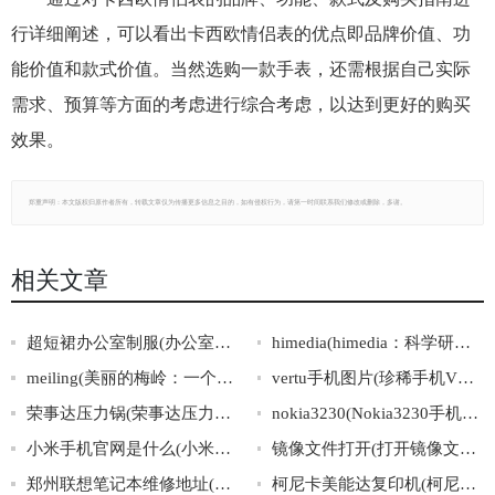
行详细阐述，可以看出卡西欧情侣表的优点即品牌价值、功
能价值和款式价值。当然选购一款手表，还需根据自己实际
需求、预算等方面的考虑进行综合考虑，以达到更好的购买
效果。
郑重声明：本文版权归原作者所有，转载文章仅为传播更多信息之目的，如有侵权行为，请第一时间联系我们修改或删除，多谢。
相关文章
超短裙办公室制服(办公室超短裙制服火热流行)
himedia(himedia：科学研究和教学实验的完美选择)
meiling(美丽的梅岭：一个独特的旅游胜地)
vertu手机图片(珍稀手机VERTU，尽显奢华风情)
荣事达压力锅(荣事达压力锅，助你快速搞定美食！)
nokia3230(Nokia3230手机：功能强大的经典机型)
小米手机官网是什么(小米手机官网的地址是什么？)
镜像文件打开(打开镜像文件的方法及步骤简析)
郑州联想笔记本维修地址(郑州联想笔记本维修地址查询及服务信息汇总)
柯尼卡美能达复印机(柯尼卡美能达复印机：增强效率的办公利器)