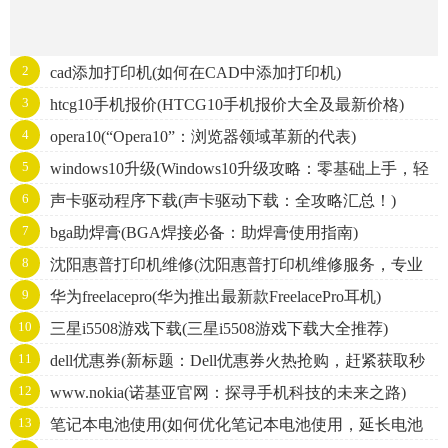
2
cad添加打印机(如何在CAD中添加打印机)
3
htcg10手机报价(HTCG10手机报价大全及最新价格)
4
opera10(“Opera10”：浏览器领域革新的代表)
5
windows10升级(Windows10升级攻略：零基础上手，轻
6
声卡驱动程序下载(声卡驱动下载：全攻略汇总！)
松升级！)
7
bga助焊膏(BGA焊接必备：助焊膏使用指南)
8
沈阳惠普打印机维修(沈阳惠普打印机维修服务，专业
9
华为freelacepro(华为推出最新款FreelacePro耳机)
快捷，值得信赖)
10
三星i5508游戏下载(三星i5508游戏下载大全推荐)
11
dell优惠券(新标题：Dell优惠券火热抢购，赶紧获取秒
12
www.nokia(诺基亚官网：探寻手机科技的未来之路)
杀电脑好价！)
13
笔记本电池使用(如何优化笔记本电池使用，延长电池