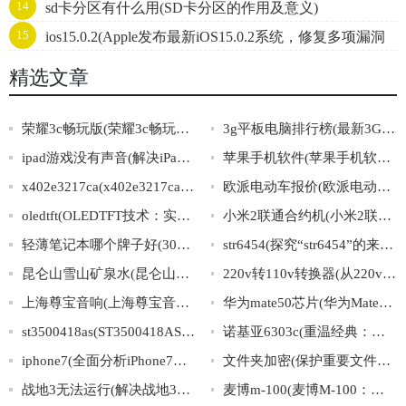
14
sd卡分区有什么用(SD卡分区的作用及意义)
寿命)
15
ios15.0.2(Apple发布最新iOS15.0.2系统，修复多项漏洞
提升用户体验)
精选文章
荣耀3c畅玩版(荣耀3c畅玩版手机详解及使用技巧)
3g平板电脑排行榜(最新3G平板电脑推荐排行榜)
ipad游戏没有声音(解决iPad游戏静音问题的方法)
苹果手机软件(苹果手机软件下载推荐大全：优秀、实用、必备)
x402e3217ca(x402e3217ca：令人惊叹的神秘代码背后，隐藏着什么秘密？)
欧派电动车报价(欧派电动车价格表，多款车型配置详解！)
oledtft(OLEDTFT技术：实现极致画质的新一代显示屏)
小米2联通合约机(小米2联通合约机：专为流量用户打造的极速畅享套餐)
轻薄笔记本哪个牌子好(30秒告诉你最值得购买的轻薄笔记本品牌)
str6454(探究“str6454”的来历及其含义：从未听说的神秘字符背后的故事)
昆仑山雪山矿泉水(昆仑山雪山矿泉水：天然雪水源，一滴纯净，健康滋养您的生活。)
220v转110v转换器(从220v到110v，使用转换器让电力更安全稳定)
上海尊宝音响(上海尊宝音响：打造专业高品质音响！)
华为mate50芯片(华为Mate50芯片曝光：全新升级惊艳亮相！)
st3500418as(ST3500418AS硬盘规格及购买指南)
诺基亚6303c(重温经典：诺基亚6303c再现传奇)
iphone7(全面分析iPhone7，了解其功能与特色)
文件夹加密(保护重要文件，轻松加密文件夹)
战地3无法运行(解决战地3无法启动问题的有效方法)
麦博m-100(麦博M-100：领跑无线耳机市场的新冠军)