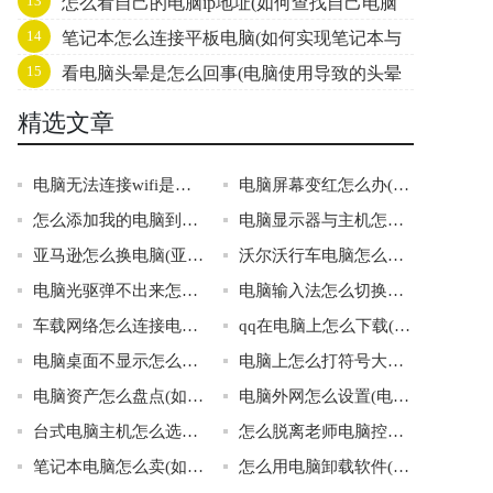
13
怎么看自己的电脑ip地址(如何查找自己电脑
求和)
14
笔记本怎么连接平板电脑(如何实现笔记本与
的IP地址)
15
看电脑头晕是怎么回事(电脑使用导致的头晕
平板电脑无缝连接)
症状)
精选文章
电脑无法连接wifi是怎么回事啊(电脑无法连接wifi的常见原因)
电脑屏幕变红怎么办(附详细介绍)
怎么添加我的电脑到桌面(添加我的电脑到桌面)
电脑显示器与主机怎么连接(连接电脑显示器和主机的方法介绍)
亚马逊怎么换电脑(亚马逊换电脑步骤)
沃尔沃行车电脑怎么更新(如何更新沃尔沃行车电脑)
电脑光驱弹不出来怎么办(解决电脑光驱弹不出来的方法)
电脑输入法怎么切换不了(解决电脑输入法无法切换问题的方法)
车载网络怎么连接电脑连接(如何让车载网络连接电脑)
qq在电脑上怎么下载(从官网下载qq的好处)
电脑桌面不显示怎么办(如何处理电脑桌面无法正常显示的情况)
电脑上怎么打符号大全(如何在电脑上打各种符号)
电脑资产怎么盘点(如何进行电脑资产盘点)
电脑外网怎么设置(电脑外网的设置方法)
台式电脑主机怎么选择(台式电脑主机的选购指南)
怎么脱离老师电脑控制(脱离老师电脑控制的方法)
笔记本电脑怎么卖(如何成功卖掉自己的笔记本电脑)
怎么用电脑卸载软件(电脑卸载软件的方法)