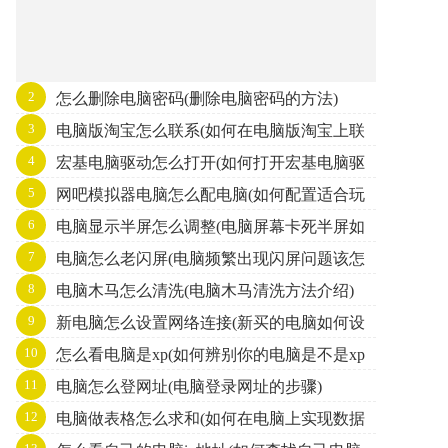
2
怎么删除电脑密码(删除电脑密码的方法)
3
电脑版淘宝怎么联系(如何在电脑版淘宝上联
4
宏基电脑驱动怎么打开(如何打开宏基电脑驱
系卖家)
5
网吧模拟器电脑怎么配电脑(如何配置适合玩
动程序)
6
电脑显示半屏怎么调整(电脑屏幕卡死半屏如
网吧模拟器的电脑)
7
电脑怎么老闪屏(电脑频繁出现闪屏问题该怎
何解决)
8
电脑木马怎么清洗(电脑木马清洗方法介绍)
么解决)
9
新电脑怎么设置网络连接(新买的电脑如何设
10
怎么看电脑是xp(如何辨别你的电脑是不是xp
置上网)
11
电脑怎么登网址(电脑登录网址的步骤)
系统)
12
电脑做表格怎么求和(如何在电脑上实现数据