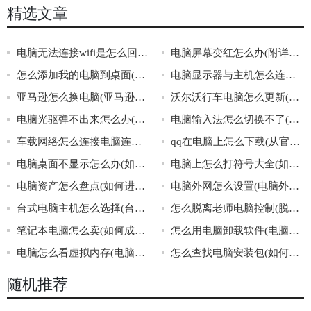
精选文章
电脑无法连接wifi是怎么回事啊(电脑无法连接wifi的常见原因)
电脑屏幕变红怎么办(附详细介绍)
怎么添加我的电脑到桌面(添加我的电脑到桌面)
电脑显示器与主机怎么连接(连接电脑显示器和主机的方法介绍)
亚马逊怎么换电脑(亚马逊换电脑步骤)
沃尔沃行车电脑怎么更新(如何更新沃尔沃行车电脑)
电脑光驱弹不出来怎么办(解决电脑光驱弹不出来的方法)
电脑输入法怎么切换不了(解决电脑输入法无法切换问题的方法)
车载网络怎么连接电脑连接(如何让车载网络连接电脑)
qq在电脑上怎么下载(从官网下载qq的好处)
电脑桌面不显示怎么办(如何处理电脑桌面无法正常显示的情况)
电脑上怎么打符号大全(如何在电脑上打各种符号)
电脑资产怎么盘点(如何进行电脑资产盘点)
电脑外网怎么设置(电脑外网的设置方法)
台式电脑主机怎么选择(台式电脑主机的选购指南)
怎么脱离老师电脑控制(脱离老师电脑控制的方法)
笔记本电脑怎么卖(如何成功卖掉自己的笔记本电脑)
怎么用电脑卸载软件(电脑卸载软件的方法)
电脑怎么看虚拟内存(电脑如何查看虚拟内存)
怎么查找电脑安装包(如何找到电脑安装包)
随机推荐