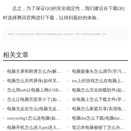
总之，为了保证QQ的安全稳定性，我们建议在下载QQ
时选择腾讯官网进行下载，以得到最好的体验。
郑重声明：本文版权归原作者所有，转载文章仅为传播更多信息之目的，如有侵权行为，请第一时间联系我们修改或删除，多谢。
相关文章
电脑主屏和附屏怎么办(解决电脑主屏和附屏显示问题的方法)
电脑摄像头怎么调节(学习如何调节电脑摄像头)
电脑怎么关闭屏保(如何关闭电脑屏保)
ios上的游戏怎么在电脑上玩(电脑能否运行ios上的游戏)
怎么用usb让电脑上网(USB连接电脑)
电脑怎么完全卸载软件(如何彻底删除电脑上的软件)
怎么让电脑页面变小了(如何缩小电脑页面)
在电脑上怎么下载文件(学会使用电脑下载文件)
电脑无反应怎么(电脑无反应解决方法)
电脑怎么家庭共享(实现电脑家庭共享的方法)
sonysrshg1怎么连电脑(如何正确连接sonysrshg1和电脑)
电脑dat怎么下载(电脑dat文件下载方法)
电脑开机怎么进入pe(进入pe的方法)
笔记本电脑被锁了怎么办啊(笔记本电脑被锁了的解决方法)