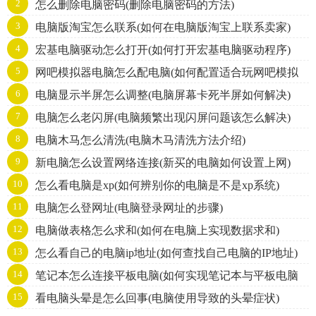
2
怎么删除电脑密码(删除电脑密码的方法)
3
电脑版淘宝怎么联系(如何在电脑版淘宝上联系卖家)
4
宏基电脑驱动怎么打开(如何打开宏基电脑驱动程序)
5
网吧模拟器电脑怎么配电脑(如何配置适合玩网吧模拟
6
电脑显示半屏怎么调整(电脑屏幕卡死半屏如何解决)
器的电脑)
7
电脑怎么老闪屏(电脑频繁出现闪屏问题该怎么解决)
8
电脑木马怎么清洗(电脑木马清洗方法介绍)
9
新电脑怎么设置网络连接(新买的电脑如何设置上网)
10
怎么看电脑是xp(如何辨别你的电脑是不是xp系统)
11
电脑怎么登网址(电脑登录网址的步骤)
12
电脑做表格怎么求和(如何在电脑上实现数据求和)
13
怎么看自己的电脑ip地址(如何查找自己电脑的IP地址)
14
笔记本怎么连接平板电脑(如何实现笔记本与平板电脑
15
看电脑头晕是怎么回事(电脑使用导致的头晕症状)
无缝连接)