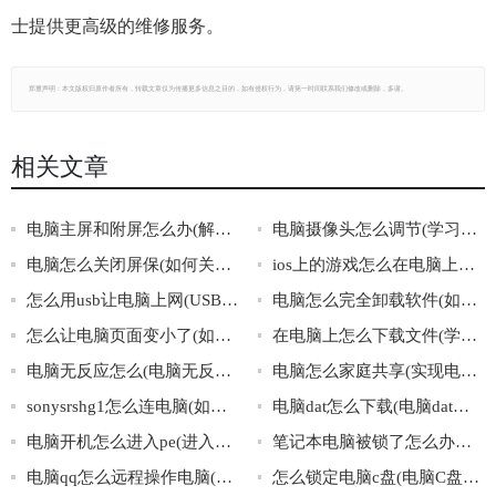
士提供更高级的维修服务。
郑重声明：本文版权归原作者所有，转载文章仅为传播更多信息之目的，如有侵权行为，请第一时间联系我们修改或删除，多谢。
相关文章
电脑主屏和附屏怎么办(解决电脑主屏和附屏显示问题的方法)
电脑摄像头怎么调节(学习如何调节电脑摄像头)
电脑怎么关闭屏保(如何关闭电脑屏保)
ios上的游戏怎么在电脑上玩(电脑能否运行ios上的游戏)
怎么用usb让电脑上网(USB连接电脑)
电脑怎么完全卸载软件(如何彻底删除电脑上的软件)
怎么让电脑页面变小了(如何缩小电脑页面)
在电脑上怎么下载文件(学会使用电脑下载文件)
电脑无反应怎么(电脑无反应解决方法)
电脑怎么家庭共享(实现电脑家庭共享的方法)
sonysrshg1怎么连电脑(如何正确连接sonysrshg1和电脑)
电脑dat怎么下载(电脑dat文件下载方法)
电脑开机怎么进入pe(进入pe的方法)
笔记本电脑被锁了怎么办啊(笔记本电脑被锁了的解决方法)
电脑qq怎么远程操作电脑(学会电脑QQ远程操作电脑)
怎么锁定电脑c盘(电脑C盘锁定方法)