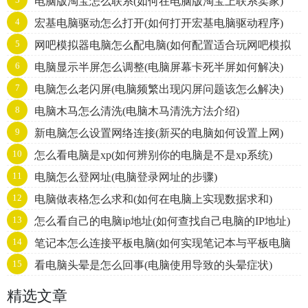
电脑版淘宝怎么联系(如何在电脑版淘宝上联系卖家)
4
宏基电脑驱动怎么打开(如何打开宏基电脑驱动程序)
5
网吧模拟器电脑怎么配电脑(如何配置适合玩网吧模拟
6
电脑显示半屏怎么调整(电脑屏幕卡死半屏如何解决)
器的电脑)
7
电脑怎么老闪屏(电脑频繁出现闪屏问题该怎么解决)
8
电脑木马怎么清洗(电脑木马清洗方法介绍)
9
新电脑怎么设置网络连接(新买的电脑如何设置上网)
10
怎么看电脑是xp(如何辨别你的电脑是不是xp系统)
11
电脑怎么登网址(电脑登录网址的步骤)
12
电脑做表格怎么求和(如何在电脑上实现数据求和)
13
怎么看自己的电脑ip地址(如何查找自己电脑的IP地址)
14
笔记本怎么连接平板电脑(如何实现笔记本与平板电脑
15
看电脑头晕是怎么回事(电脑使用导致的头晕症状)
无缝连接)
精选文章