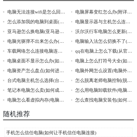
电脑无法连接wifi是怎么回事啊(电脑无法连接wifi的常见原因)
电脑屏幕变红怎么办(附详细介绍)
怎么添加我的电脑到桌面(添加我的电脑到桌面)
电脑显示器与主机怎么连接(连接电脑显示器和主机的方法介绍)
亚马逊怎么换电脑(亚马逊换电脑步骤)
沃尔沃行车电脑怎么更新(如何更新沃尔沃行车电脑)
电脑光驱弹不出来怎么办(解决电脑光驱弹不出来的方法)
电脑输入法怎么切换不了(解决电脑输入法无法切换问题的方法)
车载网络怎么连接电脑连接(如何让车载网络连接电脑)
qq在电脑上怎么下载(从官网下载qq的好处)
电脑桌面不显示怎么办(如何处理电脑桌面无法正常显示的情况)
电脑上怎么打符号大全(如何在电脑上打各种符号)
电脑资产怎么盘点(如何进行电脑资产盘点)
电脑外网怎么设置(电脑外网的设置方法)
台式电脑主机怎么选择(台式电脑主机的选购指南)
怎么脱离老师电脑控制(脱离老师电脑控制的方法)
笔记本电脑怎么卖(如何成功卖掉自己的笔记本电脑)
怎么用电脑卸载软件(电脑卸载软件的方法)
电脑怎么看虚拟内存(电脑如何查看虚拟内存)
怎么查找电脑安装包(如何找到电脑安装包)
随机推荐
手机怎么信任电脑(如何让手机信任电脑连接)