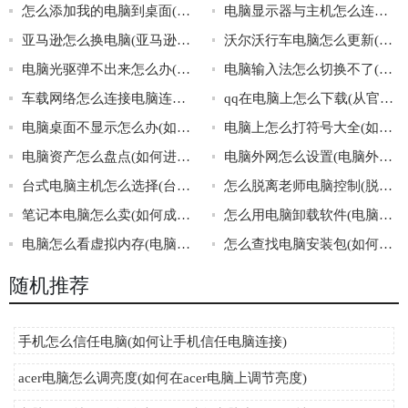
怎么添加我的电脑到桌面(添加我的电脑到桌面)
电脑显示器与主机怎么连接(连接电脑显示器和主机的方法介绍)
亚马逊怎么换电脑(亚马逊换电脑步骤)
沃尔沃行车电脑怎么更新(如何更新沃尔沃行车电脑)
电脑光驱弹不出来怎么办(解决电脑光驱弹不出来的方法)
电脑输入法怎么切换不了(解决电脑输入法无法切换问题的方法)
车载网络怎么连接电脑连接(如何让车载网络连接电脑)
qq在电脑上怎么下载(从官网下载qq的好处)
电脑桌面不显示怎么办(如何处理电脑桌面无法正常显示的情况)
电脑上怎么打符号大全(如何在电脑上打各种符号)
电脑资产怎么盘点(如何进行电脑资产盘点)
电脑外网怎么设置(电脑外网的设置方法)
台式电脑主机怎么选择(台式电脑主机的选购指南)
怎么脱离老师电脑控制(脱离老师电脑控制的方法)
笔记本电脑怎么卖(如何成功卖掉自己的笔记本电脑)
怎么用电脑卸载软件(电脑卸载软件的方法)
电脑怎么看虚拟内存(电脑如何查看虚拟内存)
怎么查找电脑安装包(如何找到电脑安装包)
随机推荐
手机怎么信任电脑(如何让手机信任电脑连接)
acer电脑怎么调亮度(如何在acer电脑上调节亮度)