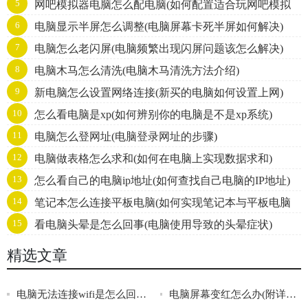
5
网吧模拟器电脑怎么配电脑(如何配置适合玩网吧模拟
6
电脑显示半屏怎么调整(电脑屏幕卡死半屏如何解决)
器的电脑)
7
电脑怎么老闪屏(电脑频繁出现闪屏问题该怎么解决)
8
电脑木马怎么清洗(电脑木马清洗方法介绍)
9
新电脑怎么设置网络连接(新买的电脑如何设置上网)
10
怎么看电脑是xp(如何辨别你的电脑是不是xp系统)
11
电脑怎么登网址(电脑登录网址的步骤)
12
电脑做表格怎么求和(如何在电脑上实现数据求和)
13
怎么看自己的电脑ip地址(如何查找自己电脑的IP地址)
14
笔记本怎么连接平板电脑(如何实现笔记本与平板电脑
15
看电脑头晕是怎么回事(电脑使用导致的头晕症状)
无缝连接)
精选文章
电脑无法连接wifi是怎么回事啊(电脑无法连接wifi的常见原因)
电脑屏幕变红怎么办(附详细介绍)