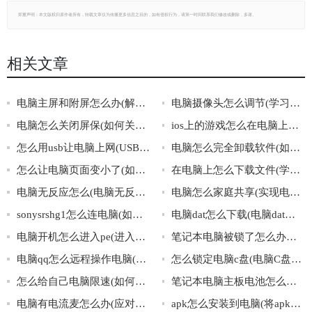
郑重声明：本文版权归原作者所有，转载文章仅为传播更多信息之目的，如有侵权行为，请第一时间联系我们修改或删除，多谢。
相关文章
电脑主屏和附屏怎么办(解决电脑主屏和附屏显示问题的方法)
电脑摄像头怎么调节(学习如何调节电脑摄像头)
电脑怎么关闭屏保(如何关闭电脑屏保)
ios上的游戏怎么在电脑上玩(电脑能否运行ios上的游戏)
怎么用usb让电脑上网(USB连接电脑)
电脑怎么完全卸载软件(如何彻底删除电脑上的软件)
怎么让电脑页面变小了(如何缩小电脑页面)
在电脑上怎么下载文件(学会使用电脑下载文件)
电脑无反应怎么(电脑无反应解决方法)
电脑怎么家庭共享(实现电脑家庭共享的方法)
sonysrshg1怎么连电脑(如何正确连接sonysrshg1和电脑)
电脑dat怎么下载(电脑dat文件下载方法)
电脑开机怎么进入pe(进入pe的方法)
笔记本电脑被锁了怎么办啊(笔记本电脑被锁了的解决方法)
电脑qq怎么远程操作电脑(学会电脑QQ远程操作电脑)
怎么锁定电脑c盘(电脑C盘锁定方法)
怎么给自己电脑限速(如何将电脑速度限制在一个安全的范围内)
笔记本电脑主板电池怎么换(换笔记本电脑主板电池的注意事项)
电脑有电流麦怎么办(应对电脑电流麦的几种方法)
apk怎么安装到电脑(将apk安装到电脑的步骤)