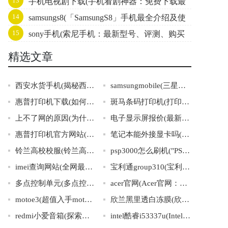
13
手机电视剧下载(手机看剧神器：免费下载最
旅")
14
samsungs8(「SamsungS8」手机最全介绍及使
新电视剧！)
15
sony手机(索尼手机：最新型号、评测、购买
用技巧一览)
攻略全解析)
精选文章
西安水货手机(揭秘西安水货手机市场：诈骗、侵权、仿冒的惊人内幕)
samsungmobile(三星手机品牌魅力：科技与设计的完美结合)
惠普打印机下载(如何下载惠普打印机驱动程序)
斑马条码打印机(打印速度惊人，斑马条码机来袭！)
上不了网的原因(为什么无法连接网络？排查上不了网的原因！)
电子显示屏报价(最新可靠的电子显示屏价格汇总)
惠普打印机官方网站(惠普打印机官网，官方产品销售展示、驱动下载！)
笔记本能外接显卡吗(笔记本电脑是否支持外接显卡？)
铃兰高校校服(铃兰高校校服：校园时尚的代表之一)
psp3000怎么刷机("PSP3000刷机教程详解，一篇就够！")
imei查询网站(全网最全IMEI查询网站推荐！)
宝利通group310(宝利通310集团：产业多元化引领行业发展)
多点控制单元(多点控制单元：智能化控制系统的核心)
acer官网(Acer官网：笔记本电脑、平板电脑、桌面电脑、显示器与配件)
motoe3(超值入手motoe3，你的优秀小伙伴！)
欣兰黑里透白冻膜(欣兰黑里透白冻膜，发现肌肤的新亮点)
redmi小爱音箱(探索世界的好帮手——红米小爱音箱)
intel酷睿i53337u(Intel酷睿i53337U：高效处理，二合一笔记本首选！)