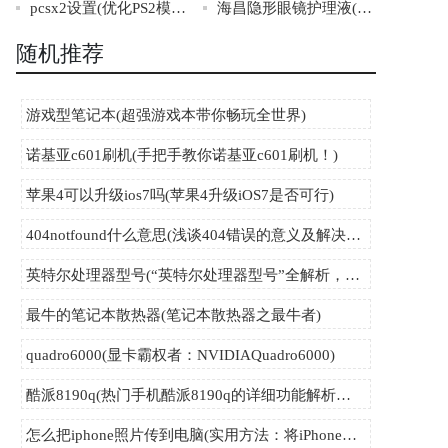
pcsx2设置(优化PS2模拟器配置方法总结)
海昌隐形眼镜护理液(海昌隐形眼镜护理液，给你透明的双眼。)
随机推荐
游戏型笔记本(超强游戏本带你畅玩全世界)
诺基亚c601刷机(手把手教你诺基亚c601刷机！)
苹果4可以升级ios7吗(苹果4升级iOS7是否可行)
404notfound什么意思(浅谈404错误的意义及解决方法)
英特尔处理器型号(“英特尔处理器型号”全解析，你必须知道的三大关键点！)
最牛的笔记本散热器(笔记本散热器之最牛者)
quadro6000(显卡霸权者：NVIDIAQuadro6000)
酷派8190q(热门手机酷派8190q的详细功能解析与使用心得分享)
怎么把iphone照片传到电脑(实用方法：将iPhone照片快速传输至电脑)