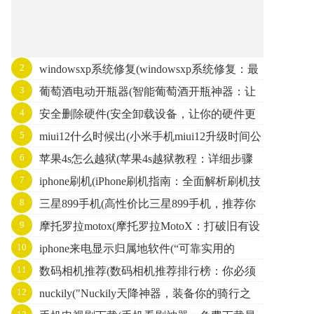
2
windowsxp系统修复(windowsxp系统修复：最
3
葡萄酒电动开瓶器(智能葡萄酒开瓶神器：让
全面的故障解决方案)
4
安全删除硬件(安全卸载设备，让你的硬件更
开瓶成为一种享受)
5
miui12什么时候出(小米手机miui12升级时间公
持久)
6
苹果4s怎么越狱(苹果4s越狱教程：详细步骤
布，让你的手机更快更强！)
7
iphone刷机(iPhone刷机指南：全面解析刷机技
分享)
8
三星899手机(高性价比三星899手机，推荐你
巧与注意事项)
9
摩托罗拉motox(摩托罗拉MotoX：打破旧有设
了解！)
10
iphone来电显示归属地软件(“可靠实用的
计定义的智能手机之一)
11
数码相机推荐(数码相机推荐排行榜：你必须
iphone来电归属地查询工具”)
12
nuckily("Nuckily天降神器，装备你的骑行之
了解的五款相机)