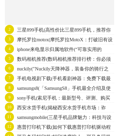
2
三星899手机(高性价比三星899手机，推荐你
3
摩托罗拉motox(摩托罗拉MotoX：打破旧有设
了解！)
4
iphone来电显示归属地软件(“可靠实用的
计定义的智能手机之一)
5
数码相机推荐(数码相机推荐排行榜：你必须
iphone来电归属地查询工具”)
6
nuckily("Nuckily天降神器，装备你的骑行之
了解的五款相机)
7
手机电视剧下载(手机看剧神器：免费下载最
旅")
8
samsungs8(「SamsungS8」手机最全介绍及使
新电视剧！)
9
sony手机(索尼手机：最新型号、评测、购买
用技巧一览)
10
西安水货手机(揭秘西安水货手机市场：诈
攻略全解析)
11
samsungmobile(三星手机品牌魅力：科技与设
骗、侵权、仿冒的惊人内幕)
12
惠普打印机下载(如何下载惠普打印机驱动程
计的完美结合)