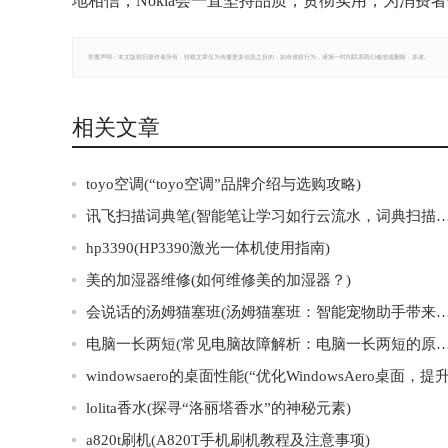
地相信，Nokia会一直坚持品质，贯彻实用，为消费
郑重声明：本文版权归原作者所有，转载文章仅为传播更多信息之目的，如有侵权行为，请第一时间联系我们修改或删除，多谢。
相关文章
toyo空调(“toyo空调”品牌介绍与选购攻略)
讯飞扫描词典笔(智能笔让学习如行云流水，词典扫描一键高效，讯飞
hp3390(HP3390激光一体机使用指南)
美的加湿器维修(如何维修美的加湿器？)
会说话的汤姆猫塞班(汤姆猫塞班：智能宠物助手带
电脑一长两短(常见电脑故障解析：电脑一长两短的原
lolita香水(探寻“洛丽塔香水”的神秘元素)
a820t刷机(A820T手机刷机教程及注意事项)