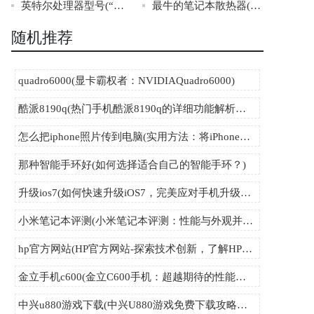
英特尔处理器型号(“英特尔处理器型号”全解析，你必须知道的三大关键点！)
最牛的笔记本散热器(笔记本散热器之最牛者)
随机推荐
quadro6000(显卡霸权者：NVIDIAQuadro6000)
酷派8190q(热门手机酷派8190q的详细功能解析与使用心得分享)
怎么把iphone照片传到电脑(实用方法：将iPhone照片快速传输至电脑)
那种智能手环好(如何选择适合自己的智能手环？)
升级ios7(如何快速升级iOS7，完美应对手机升级问题！)
小米笔记本评测(小米笔记本评测：性能与外观并存的性价比之选)
hp官方网站(HP官方网站-探索技术创新，了解HP产品信息及服务！)
金立手机c600(金立C600手机：超越期待的性能与设计)
中兴u880游戏下载(中兴U880游戏免费下载攻略全集)