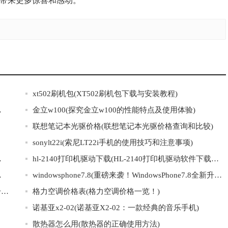
者带来更多惊喜和感动。
xt502刷机包(XT502刷机包下载与安装教程)
笔助您轻松学习)
金立w100(探究金立w100的性能特点及使用体验)
联想笔记本光驱价格(联想笔记本光驱价格查询和比较)
sonylt22i(索尼LT22i手机的使用技巧和注意事项)
来趣味互动)
hl-2140打印机驱动下载(HL-2140打印机驱动软件下载指南)
因及解决方法)
windowsphone7.8(重磅来袭！WindowsPhone7.8全新升级震撼上线！)
windowsaero的桌面性能(“优化WindowsAero桌面，提升系统性能”)
格力空调价格表(格力空调价格一览！)
诺基亚x2-02(诺基亚X2-02：一款经典的音乐手机)
散热器怎么用(散热器的正确使用方法)