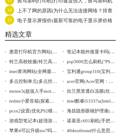
13
斑马条码打印机(打印速度惊人，斑马条码机
序)
14
上不了网的原因(为什么无法连接网络？排查
来袭！)
15
电子显示屏报价(最新可靠的电子显示屏价格
上不了网的原因！)
汇总)
精选文章
惠普打印机官方网站(惠普打印机官网，官方产品销售展示、驱动下载！)
笔记本能外接显卡吗(笔记本电脑是否支持外接显卡？)
铃兰高校校服(铃兰高校校服：校园时尚的代表之一)
psp3000怎么刷机("PSP3000刷机教程详解，一篇就够！")
imei查询网站(全网最全IMEI查询网站推荐！)
宝利通group310(宝利通310集团：产业多元化引领行业发展)
多点控制单元(多点控制单元：智能化控制系统的核心)
acer官网(Acer官网：笔记本电脑、平板电脑、桌面电脑、显示器与配件)
motoe3(超值入手motoe3，你的优秀小伙伴！)
欣兰黑里透白冻膜(欣兰黑里透白冻膜，发现肌肤的新亮点)
redmi小爱音箱(探索世界的好帮手——红米小爱音箱)
intel酷睿i53337u(Intel酷睿i53337U：高效处理，二合一笔记本首选！)
pcsx2设置(优化PS2模拟器配置方法总结)
海昌隐形眼镜护理液(海昌隐形眼镜护理液，给你透明的双眼。)
游戏型笔记本(超强游戏本带你畅玩全世界)
诺基亚c601刷机(手把手教你诺基亚c601刷机！)
苹果4可以升级ios7吗(苹果4升级iOS7是否可行)
404notfound什么意思(浅谈404错误的意义及解决方法)