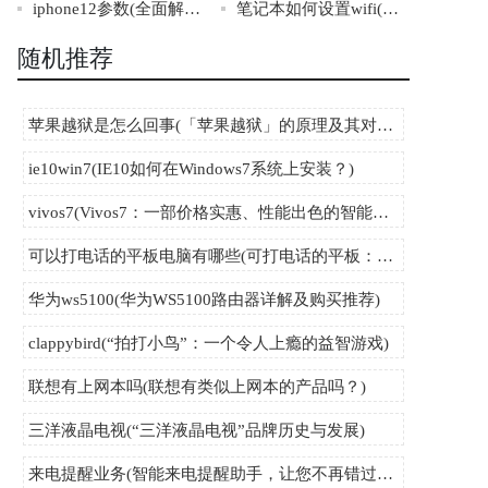
iphone12参数(全面解析iPhone12型号的规格及性能差异)
笔记本如何设置wifi(如何设置笔记本电脑的无线网络连接)
随机推荐
苹果越狱是怎么回事(「苹果越狱」的原理及其对设备的影响)
ie10win7(IE10如何在Windows7系统上安装？)
vivos7(Vivos7：一部价格实惠、性能出色的智能手机)
可以打电话的平板电脑有哪些(可打电话的平板：介绍10款性价比高的专业通讯平板推荐)
华为ws5100(华为WS5100路由器详解及购买推荐)
clappybird(“拍打小鸟”：一个令人上瘾的益智游戏)
联想有上网本吗(联想有类似上网本的产品吗？)
三洋液晶电视(“三洋液晶电视”品牌历史与发展)
来电提醒业务(智能来电提醒助手，让您不再错过任何重要电话！)