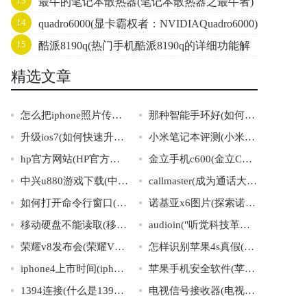
13
最牛的笔记本散热器(笔记本散热器之最牛者)
析，你必须知道的三大关键点！)
14
quadro6000(显卡霸权者：NVIDIAQuadro6000)
15
酷派8190q(热门手机酷派8190q的详细功能解
析与使用心得分享)
精选文章
怎么把iphone照片传到电脑(实用方法：将iPhone照片快速传输至电脑)
那种智能手环好(如何选择适合自己的智能手环？)
升级ios7(如何快速升级iOS7，完美应对手机升级问题！)
小米笔记本评测(小米笔记本评测：性能与外观并存的性价比之选)
hp官方网站(HP官方网站-探索技术创新，了解HP产品信息及服务！)
金立手机c600(金立C600手机：超越期待的性能与设计)
中兴u880游戏下载(中兴U880游戏免费下载攻略全集)
callmaster(成为通话大师：提高沟通技巧，实现高效沟通。)
如何打开命令行窗口(打开命令行窗口的方法)
诺基亚x6图片(探索诺基亚X6的美妙之处)
移动硬盘不能读取(移动硬盘数据读取失败的常见原因及解决方法)
audioin("听觉科技革新：Audioin引领下一代智能音频体验")
荣耀v8发布会(荣耀V8发布会：重磅亮相你敢错过吗？)
怎样识别苹果4s真假(如何鉴别苹果4s的真伪)
iphone4上市时间(iphone4发布时间揭秘，你了解几个关键节点？)
苹果手机安全软件(苹果手机安全软件大全：保护你的隐私及数据安全)
1394连接(什么是1394连接？)
电视信号接收器(电视信号接收器：品牌购买、性能比较、安装维护全攻略)