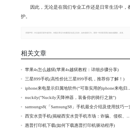
因此，无论是在我们专业工作还是日常生活中，
护。
郑重声明：本文版权归原作者所有，转载文章仅为传播更多信息之目的，如有侵权行为，请第一时间联系我们修改或删除，多谢。
相关文章
苹果4s怎么越狱(苹果4s越狱教程：详细步骤分享)
三星899手机(高性价比三星899手机，推荐你了解！)
iphone来电显示归属地软件(“可靠实用的i
nuckily("Nuckily天降神器，装备你的骑行之旅")
samsungs8(「SamsungS8」手机最全介绍及使用技巧一
西安水货手机(揭秘西安水货手机市场：诈骗、侵权、仿
惠普打印机下载(如何下载惠普打印机驱动程序)