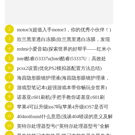
2
motoe3(超值入手motoe3，你的优秀小伙伴！)
3
欣兰黑里透白冻膜(欣兰黑里透白冻膜，发现
4
redmi小爱音箱(探索世界的好帮手——红米小
肌肤的新亮点)
5
intel酷睿i53337u(Intel酷睿i53337U：高效处
爱音箱)
6
pcsx2设置(优化PS2模拟器配置方法总结)
理，二合一笔记本首选！)
7
海昌隐形眼镜护理液(海昌隐形眼镜护理液，
8
游戏型笔记本(超强游戏本带你畅玩全世界)
给你透明的双眼。)
9
诺基亚c601刷机(手把手教你诺基亚c601刷
10
苹果4可以升级ios7吗(苹果4升级iOS7是否可
机！)
11
404notfound什么意思(浅谈404错误的意义及解
行)
12
英特尔处理器型号(“英特尔处理器型号”全解
决方法)