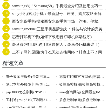
9
samsungs8(「SamsungS8」手机最全介绍及使用技巧一
剧！)
10
sony手机(索尼手机：最新型号、评测、购买攻略全解
览)
11
西安水货手机(揭秘西安水货手机市场：诈骗、侵权、
析)
12
samsungmobile(三星手机品牌魅力：科技与设计的完美
仿冒的惊人内幕)
13
惠普打印机下载(如何下载惠普打印机驱动程序)
结合)
14
斑马条码打印机(打印速度惊人，斑马条码机来袭！)
15
上不了网的原因(为什么无法连接网络？排查上不了网
的原因！)
精选文章
电子显示屏报价(最新可靠的电子显示屏价格汇总)
惠普打印机官方网站(惠普打印机官网，官方产品销售展示、驱动下载！)
笔记本能外接显卡吗(笔记本电脑是否支持外接显卡？)
铃兰高校校服(铃兰高校校服：校园时尚的代表之一)
psp3000怎么刷机("PSP3000刷机教程详解，一篇就够！")
imei查询网站(全网最全IMEI查询网站推荐！)
宝利通group310(宝利通310集团：产业多元化引领行业发展)
多点控制单元(多点控制单元：智能化控制系统的核心)
acer官网(Acer官网：笔记本电脑、平板电脑、桌面电脑、显示器与配件)
motoe3(超值入手motoe3，你的优秀小伙伴！)