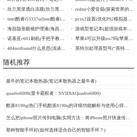
欣兰黑里透白冻膜(欣兰黑里透白冻膜，发现肌肤的新亮点)
redmi小爱音箱(探索世界的好帮手——红米小爱音箱)
intel酷睿i53337u(Intel酷睿i53337U：高效处理，二合一笔记本首选！)
pcsx2设置(优化PS2模拟器配置方法总结)
海昌隐形眼镜护理液(海昌隐形眼镜护理液，给你透明的双眼。)
游戏型笔记本(超强游戏本带你畅玩全世界)
诺基亚c601刷机(手把手教你诺基亚c601刷机！)
苹果4可以升级ios7吗(苹果4升级iOS7是否可行)
404notfound什么意思(浅谈404错误的意义及解决方法)
英特尔处理器型号(“英特尔处理器型号”全解析，你必须知道的三大关键点！)
随机推荐
最牛的笔记本散热器(笔记本散热器之最牛者)
quadro6000(显卡霸权者：NVIDIAQuadro6000)
酷派8190q(热门手机酷派8190q的详细功能解析与使用心得分享)
怎么把iphone照片传到电脑(实用方法：将iPhone照片快速传输至电脑)
那种智能手环好(如何选择适合自己的智能手环？)