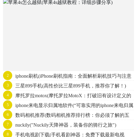
2
iphone刷机(iPhone刷机指南：全面解析刷机技巧与注意
3
三星899手机(高性价比三星899手机，推荐你了解！)
事项)
4
摩托罗拉motox(摩托罗拉MotoX：打破旧有设计定义的
5
iphone来电显示归属地软件(“可靠实用的iphone来电归属
智能手机之一)
6
数码相机推荐(数码相机推荐排行榜：你必须了解的五
地查询工具”)
7
nuckily("Nuckily天降神器，装备你的骑行之旅")
款相机)
8
手机电视剧下载(手机看剧神器：免费下载最新电视