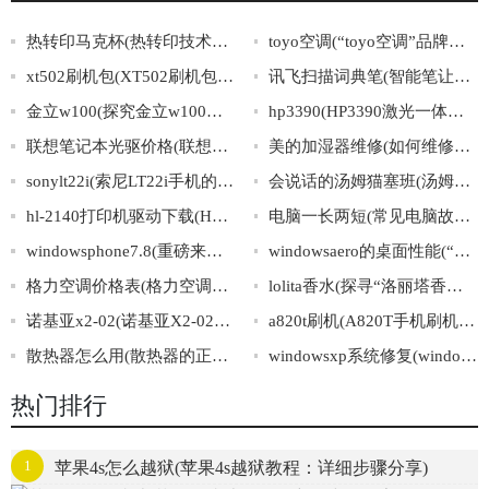
热转印马克杯(热转印技术打造出时尚个性化马克杯，喝茶与创意并行！)
toyo空调(“toyo空调”品牌介绍与选购攻略)
xt502刷机包(XT502刷机包下载与安装教程)
讯飞扫描词典笔(智能笔让学习如行云流水，词典扫描一键高效，讯飞笔助您轻松学习)
金立w100(探究金立w100的性能特点及使用体验)
hp3390(HP3390激光一体机使用指南)
联想笔记本光驱价格(联想笔记本光驱价格查询和比较)
美的加湿器维修(如何维修美的加湿器？)
sonylt22i(索尼LT22i手机的使用技巧和注意事项)
会说话的汤姆猫塞班(汤姆猫塞班：智能宠物助手带来趣味互动)
hl-2140打印机驱动下载(HL-2140打印机驱动软件下载指南)
电脑一长两短(常见电脑故障解析：电脑一长两短的原因及解决方法)
windowsphone7.8(重磅来袭！WindowsPhone7.8全新升级震撼上线！)
windowsaero的桌面性能(“优化WindowsAero桌面，提升系统性能”)
格力空调价格表(格力空调价格一览！)
lolita香水(探寻“洛丽塔香水”的神秘元素)
诺基亚x2-02(诺基亚X2-02：一款经典的音乐手机)
a820t刷机(A820T手机刷机教程及注意事项)
散热器怎么用(散热器的正确使用方法)
windowsxp系统修复(windowsxp系统修复：最全面的故障解决方案)
热门排行
1
苹果4s怎么越狱(苹果4s越狱教程：详细步骤分享)