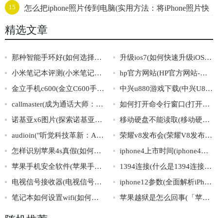
15
怎么把iphone照片传到电脑(实用方法：将iPhone照片快
心得分享)
速传输至电脑)
精选文章
那种智能手环好(如何选择适合自己的智能手环？)
升级ios7(如何快速升级iOS7，完美应对手机升级问题！)
小米笔记本评测(小米笔记本评测：性能与外观并存的性价比之选)
hp官方网站(HP官方网站-探索技术创新，了解HP产品信息及服务！)
金立手机c600(金立C600手机：超越期待的性能与设计)
中兴u880游戏下载(中兴U880游戏免费下载攻略全集)
callmaster(成为通话大师：提高沟通技巧，实现高效沟通。)
如何打开命令行窗口(打开命令行窗口的方法)
诺基亚x6图片(探索诺基亚X6的美妙之处)
移动硬盘不能读取(移动硬盘数据读取失败的常见原因及解决方法)
audioin("听觉科技革新：Audioin引领下一代智能音频体验")
荣耀v8发布会(荣耀V8发布会：重磅亮相你敢错过吗？)
怎样识别苹果4s真假(如何鉴别苹果4s的真伪)
iphone4上市时间(iphone4发布时间揭秘，你了解几个关键节点？)
苹果手机安全软件(苹果手机安全软件大全：保护你的隐私及数据安全)
1394连接(什么是1394连接？)
电视信号接收器(电视信号接收器：品牌购买、性能比较、安装维护全攻略)
iphone12参数(全面解析iPhone12型号的规格及性能差异)
笔记本如何设置wifi(如何设置笔记本电脑的无线网络连接)
苹果越狱是怎么回事(「苹果越狱」的原理及其对设备的影响)