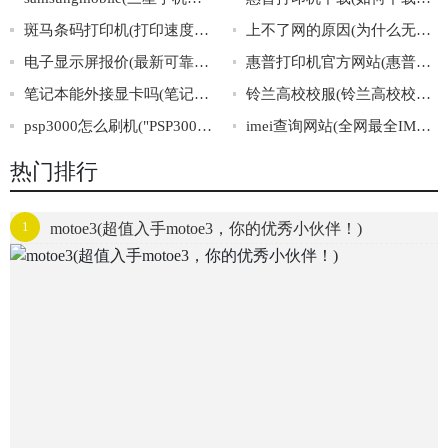
斑马条码打印机(打印速度惊人，斑马条码机来袭！)
上不了网的原因(为什么无法连接网络？排查上不了网的原因！)
电子显示屏报价(最新可靠的电子显示屏价格汇总)
惠普打印机官方网站(惠普打印机官网，官方产品销售展示、驱动下载！)
笔记本能外接显卡吗(笔记本电脑是否支持外接显卡？)
铃兰高校校服(铃兰高校校服：校园时尚的代表之一)
psp3000怎么刷机("PSP3000刷机教程详解，一篇就够！")
imei查询网站(全网最全IMEI查询网站推荐！)
热门排行
1
motoe3(超值入手motoe3，你的优秀小伙伴！)