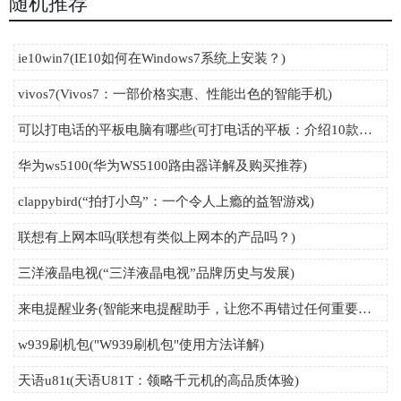
随机推荐
ie10win7(IE10如何在Windows7系统上安装？)
vivos7(Vivos7：一部价格实惠、性能出色的智能手机)
可以打电话的平板电脑有哪些(可打电话的平板：介绍10款性价比高的专业通讯平板推荐)
华为ws5100(华为WS5100路由器详解及购买推荐)
clappybird(“拍打小鸟”：一个令人上瘾的益智游戏)
联想有上网本吗(联想有类似上网本的产品吗？)
三洋液晶电视(“三洋液晶电视”品牌历史与发展)
来电提醒业务(智能来电提醒助手，让您不再错过任何重要电话！)
w939刷机包("W939刷机包"使用方法详解)
天语u81t(天语U81T：领略千元机的高品质体验)