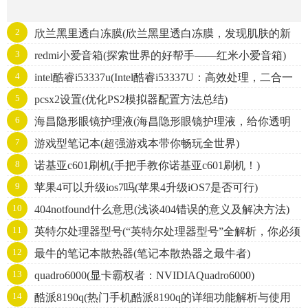
2
欣兰黑里透白冻膜(欣兰黑里透白冻膜，发现肌肤的新
3
redmi小爱音箱(探索世界的好帮手——红米小爱音箱)
亮点)
4
intel酷睿i53337u(Intel酷睿i53337U：高效处理，二合一
5
pcsx2设置(优化PS2模拟器配置方法总结)
笔记本首选！)
6
海昌隐形眼镜护理液(海昌隐形眼镜护理液，给你透明
7
游戏型笔记本(超强游戏本带你畅玩全世界)
的双眼。)
8
诺基亚c601刷机(手把手教你诺基亚c601刷机！)
9
苹果4可以升级ios7吗(苹果4升级iOS7是否可行)
10
404notfound什么意思(浅谈404错误的意义及解决方法)
11
英特尔处理器型号(“英特尔处理器型号”全解析，你必须
12
最牛的笔记本散热器(笔记本散热器之最牛者)
知道的三大关键点！)
13
quadro6000(显卡霸权者：NVIDIAQuadro6000)
14
酷派8190q(热门手机酷派8190q的详细功能解析与使用