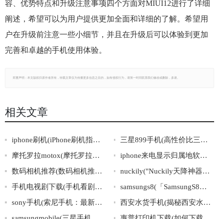
容、优势特点和升级注意事项四个方面对MIUI12进行了详细
阐述，希望可以为用户提供更加全面和详细的了解。希望用
户在升级前注意一些小细节，并且在升级后可以体验到更加
完善和卓越的手机使用体验。
郑重声明：本文版权归原作者所有，转载文章仅为传播更多信息之目的，如有侵权行为，请第一时间联系我们修改或删除，多谢。
相关文章
iphone刷机(iPhone刷机指南：全面解析刷机技巧与注意事项)
三星899手机(高性价比三星899手机，推荐你了解！)
摩托罗拉motox(摩托罗拉MotoX：打破旧有设计定义的智能手机之一)
iphone来电显示归属地软件(“可靠实用的iphone来电归属地查询工具”)
数码相机推荐(数码相机推荐排行榜：你必须了解的五款相机)
nuckily("Nuckily天降神器，装备你的骑行之旅")
手机电视剧下载(手机看剧神器：免费下载最新电视剧！)
samsungs8(「SamsungS8」手机最全介绍及使用技巧一览)
sony手机(索尼手机：最新型号、评测、购买攻略全解析)
西安水货手机(揭秘西安水货手机市场：诈骗、侵权、仿冒的惊人内幕)
samsungmobile(三星手机品牌魅力：科技与设计的完美结合)
惠普打印机下载(如何下载惠普打印机驱动程序)