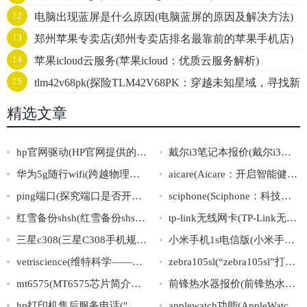
12
电脑出现蓝屏是什么原因(电脑蓝屏的原因及解决方法)
13
郑州苹果专卖店(郑州专卖店排名最靠前的苹果手机店)
14
苹果icloud云服务(苹果icloud：优质云服务解析)
15
tlm42v68pk(探险TLM42V68PK：穿越未知星域，寻找新
文明。)
精选文章
hp官网驱动(HP官网提供的最新驱动下载)
戴尔i3笔记本报价(戴尔i3笔记本最新报价大全)
华为5g随行wifi(跨越物理空间，随时畅享5G网络：华为随行WiFi)
aicare(Aicare：开启智能健康护航，呵护您的身心健康)
ping端口(探究端口是否开放的两种方法)
sciphone(Sciphone：科技前沿的不断突破与创新)
红雪备份shsh(红雪备份shsh：你的设备重要保护)
tp-link无线网卡(TP-Link无线网卡：快速稳定、轻松畅享无线网络)
三星c308(三星C308手机规格及价格分析)
小米手机1s电信版(小米手机1s电信版：通信更畅享，一键轻松快捷)
vetriscience(维特科学——宠物健康解决方案)
zebra105sl(“zebra105sl”打印机的出色表现及应用广泛性简介)
mt6575(MT6575芯片简介及其应用领域解析)
前锋热水器报价(前锋热水器价格大公开，新款型号特价优惠！)
hp打印机售后服务电话("解决hp打印机问题？拨打售后服务电话立即获得帮助！")
applewatch功能(AppleWatch的功能介绍及使用攻略推荐)