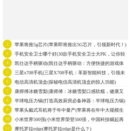
2
苹果将推5g芯片(苹果即将推出5G芯片，引领新时代！)
3
手机安全卫士哪个好(30款手机安全卫士大PK，让你轻
4
凯仕达手柄驱动(凯仕达手柄驱动：方便快捷的游戏体
松找到最佳选择！)
5
三星x708手机(三星X708手机：革新智能科技，引领未
验)
6
电信高清机顶盒(探秘电信高清机顶盒的惊人功能)
来通讯风潮)
7
康师傅冰糖雪梨(康师傅：冰糖雪梨口感软糯，健康又
8
半球电压力锅(打造高效厨房必备神器：半球电压力锅)
美味，冷饮夏季必备！)
9
苹果头戴式耳机将于年中量产(苹果将在年中大规模生
10
小米世界500强(小米世界荣登500强，中国科技崛起再
产头戴式耳机)
11
摩托罗拉edge(摩托罗拉edge是什么？)
添力！)