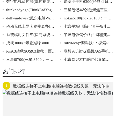
数字电视遥控器(掌控视界：数字电视遥控器的进化与应用)
诺基亚手机6300(经典回归！诺基亚6300手机重磅发布！)
thinkpadyoga(ThinkPadYoga：集笔记本与平板之长，双重身份搭载超强性能)
三星笔记本论坛(聚焦三星笔记本：交流论坛、故障解决、应用推荐)
dellwindows7(戴尔电脑Windows7系统-最新资讯)
nokia6100(nokia6100：一个经典的手机品牌)
移动无线上网卡资费套餐(移动上网卡套餐资费一览)
七喜平板电脑(七喜平板电脑：小屏幕大威力，超越你的流行生活！)
系统临时文件夹(探究系统临时文件夹的作用和管理方法)
半球电饭锅价格(半球型电饭锅的价格一览，不容错过！)
成就3000(“攀登巅峰3000，砥砺前行向成功”)
rubytech(“裔科技”：探索RubyTech公司的多元文化背景及其影响)
ios9.3越狱(iOS9.3越狱：面向苹果iOS系统最新版本的完美越狱攻略)
联想a65论坛(联想A65手机用户论坛：分享使用心得，解决问题交流技巧)
三星i8700(三星i8700：一款引领智能手机新潮流的力作)
七喜笔记本电脑(“七喜笔记本电脑”的优势和购买攻略)
热门排行
1
数据线连接不上电脑(电脑连接数据线失败，无法传输
数据)