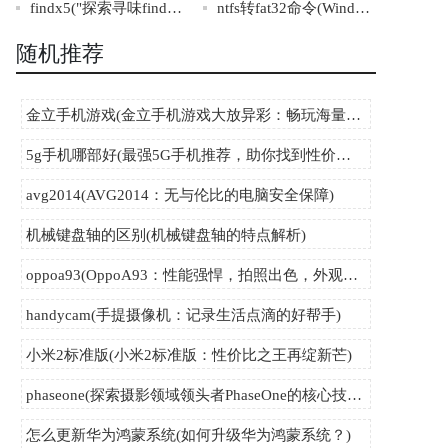
findx5("探索寻味findx5：解密其隐藏的科技与艺术精髓")
ntfs转fat32命令(Windows系统下NTFS转FAT32的实用命令)
随机推荐
金立手机游戏(金立手机游戏大放异彩：畅玩海量精品游戏，体验顶尖硬件带来的超凡流畅！)
5g手机哪部好(最强5G手机推荐，助你找到性价比最高的好机型)
avg2014(AVG2014：无与伦比的电脑安全保障)
机械键盘轴的区别(机械键盘轴的特点解析)
oppoa93(OppoA93：性能强悍，拍照出色，外观为王的手机新贵)
handycam(手提摄像机：记录生活点滴的好帮手)
小米2标准版(小米2标准版：性价比之王再绽新芒)
phaseone(探索摄影领域领头者PhaseOne的核心技术与创新发展)
怎么更新华为鸿蒙系统(如何升级华为鸿蒙系统？)