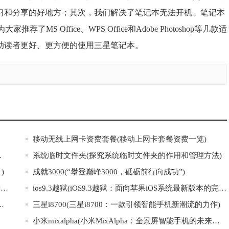
习和分享的好地方；其次，我们解决了笔记本无法开机、笔记本
S Office、WPS Office和Adobe Photoshop等几款适
助读者更好、更方便的使用三星笔记本。
移动无线上网卡资费套餐(移动上网卡套餐资费一览)
的流行生活！)
系统临时文件夹(探究系统临时文件夹的作用和管理方法)
)
成就3000(“攀登巅峰3000，砥砺前行向成功”)
rubytech(“裔科技”：探索RubyTech公司的多元文化背景及其影响)
ios9.3越狱(iOS9.3越狱：面向苹果iOS系统最新版本的完美越狱攻略)
户论坛：分享使用心得，解决问题交流技巧)
三星i8700(三星i8700：一款引领智能手机新潮流的力作)
小米mixalpha(小米MixAlpha：全景屏智能手机的未来之路)