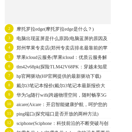
2
摩托罗拉edge(摩托罗拉edge是什么？)
3
电脑出现蓝屏是什么原因(电脑蓝屏的原因及
4
郑州苹果专卖店(郑州专卖店排名最靠前的苹
解决方法)
5
苹果icloud云服务(苹果icloud：优质云服务解
果手机店)
6
tlm42v68pk(探险TLM42V68PK：穿越未知星
析)
7
hp官网驱动(HP官网提供的最新驱动下载)
域，寻找新文明。)
8
戴尔i3笔记本报价(戴尔i3笔记本最新报价大
9
华为5g随行wifi(跨越物理空间，随时畅享5G
全)
10
aicare(Aicare：开启智能健康护航，呵护您的
网络：华为随行WiFi)
11
ping端口(探究端口是否开放的两种方法)
身心健康)
12
sciphone(Sciphone：科技前沿的不断突破与创