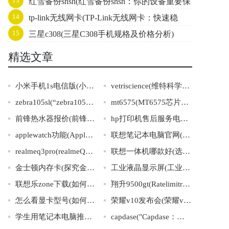
13
红雪备份shsh(红雪备份shsh：你的设备重要保
新)
14
tp-link无线网卡(TP-Link无线网卡：快速稳
护)
15
三星c308(三星C308手机规格及价格分析)
定、轻松畅享无线网络)
精选文章
小米手机1s电信版(小米手机1s电信版：通信更畅享，一键轻松快捷)
vetriscience(维特科学——宠物健康解决方案)
zebra105sl(“zebra105sl”打印机的出色表现及应用广泛性简介)
mt6575(MT6575芯片简介及其应用领域解析)
前锋热水器报价(前锋热水器价格大公开，新款型号特价优惠！)
hp打印机售后服务电话("解决hp打印机问题？拨打售后服务电话立即获得帮助！")
applewatch功能(AppleWatch的功能介绍及使用攻略推荐)
联想笔记本电脑官网(联想笔记本电脑官网：轻松选购，畅享高效生活)
realmeq3pro(realmeQ3Pro：一款性能卓越的高性价比5G手机)
联想一体机哪款好(选择联想一体机的技巧与推荐)
金士顿内存卡(探究金士顿内存卡的优势与劣势)
工业液晶显示屏(工业液晶显示屏：高可靠性产品应用广泛)
联想乐zone下载(如何下载联想乐zone？)
翔升9500gt(Ratelimitreachedfordefault-gpt-3.5-turboinorganizationorg-kQtPz8nxKcCoG
怎么看显卡型号(如何正确识别显卡型号)
荣耀v10发布会(荣耀v10发布会：全面解读荣耀新旗舰)
学生用笔记本电脑推荐(30个汉字标题推荐：优质笔记本电脑推荐，满足学生学习和娱乐需要！)
capdase("Capdase：为你的智能设备提供完美保护和便捷体验")