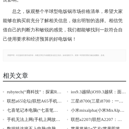
总之，纵观整个半球型电饭锅市场价格清单，希望大家
能够在购买前充分了解相关信息，做出明智的选择。相信凭
借自己的判断力和敏锐的感觉，我们都能够找到一款符合自
己使用要求和经济预算的好电饭锅！
郑重声明：本文版权归原作者所有，转载文章仅为传播更多信息之目的，如有侵权行为，请第一时间联系我们修改或删除，多谢。
相关文章
rubytech(“裔科技”：探索RubyTech公司的多元文化背景及其影响)
ios9.3越狱(iOS9.3越狱：面向苹果iOS系统最新版本的完美越狱攻略)
联想a65论坛(联想A65手机用户论坛：分享使用心得，解决问题交流技巧)
三星i8700(三星i8700：一款引领智能手机新潮流的力作)
七喜笔记本电脑(“七喜笔记本电脑”的优势和购买攻略)
小米mixalpha(小米MixAlpha：全景屏智能手机的未来之路)
手机无法上网(手机上网故障排查技巧大全)
联想a2207(联想A2207：轻盈便携，高效办公的理想选择！)
数据线连接不上电脑(电脑连接数据线失败，无法传输数据)
苹果将推5g芯片(苹果即将推出5G芯片，引领新时代！)