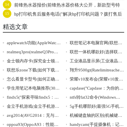
14
前锋热水器报价(前锋热水器价格大公开，新款型号特
15
hp打印机售后服务电话("解决hp打印机问题？拨打售后
价优惠！)
服务电话立即获得帮助！")
精选文章
applewatch功能(AppleWatch的功能介绍及使用攻略推荐)
联想笔记本电脑官网(联想笔记本电脑官网：轻松选购，畅享高效生活)
realmeq3pro(realmeQ3Pro：一款性能卓越的高性价比5G手机)
联想一体机哪款好(选择联想一体机的技巧与推荐)
金士顿内存卡(探究金士顿内存卡的优势与劣势)
工业液晶显示屏(工业液晶显示屏：高可靠性产品应用广泛)
联想乐zone下载(如何下载联想乐zone？)
翔升9500gt(Ratelimitreachedfordefault-gpt-3.5-turboinorganizationorg-kQtPz8nxKcCoG
怎么看显卡型号(如何正确识别显卡型号)
荣耀v10发布会(荣耀v10发布会：全面解读荣耀新旗舰)
学生用笔记本电脑推荐(30个汉字标题推荐：优质笔记本电脑推荐，满足学生学习和娱乐需要！)
capdase("Capdase：为你的智能设备提供完美保护和便捷体验")
findx5("探索寻味findx5：解密其隐藏的科技与艺术精髓")
ntfs转fat32命令(Windows系统下NTFS转FAT32的实用命令)
金立手机游戏(金立手机游戏大放异彩：畅玩海量精品游戏，体验顶尖硬件带来的超凡流畅！)
5g手机哪部好(最强5G手机推荐，助你找到性价比最高的好机型)
avg2014(AVG2014：无与伦比的电脑安全保障)
机械键盘轴的区别(机械键盘轴的特点解析)
oppoa93(OppoA93：性能强悍，拍照出色，外观为王的手机新贵)
handycam(手提摄像机：记录生活点滴的好帮手)