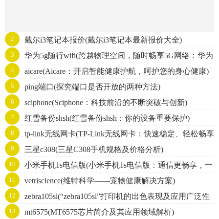
2
戴尔i3笔记本报价(戴尔i3笔记本最新报价大全)
3
华为5g随行wifi(跨越物理空间，随时畅享5G网络：华为
4
aicare(Aicare：开启智能健康护航，呵护您的身心健康)
随行WiFi)
5
ping端口(探究端口是否开放的两种方法)
6
sciphone(Sciphone：科技前沿的不断突破与创新)
7
红雪备份shsh(红雪备份shsh：你的设备重要保护)
8
tp-link无线网卡(TP-Link无线网卡：快速稳定、轻松畅享
9
三星c308(三星C308手机规格及价格分析)
无线网络)
10
小米手机1s电信版(小米手机1s电信版：通信更畅享，一
11
vetriscience(维特科学——宠物健康解决方案)
键轻松快捷)
12
zebra105sl(“zebra105sl”打印机的出色表现及应用广泛性
13
mt6575(MT6575芯片简介及其应用领域解析)
简介)