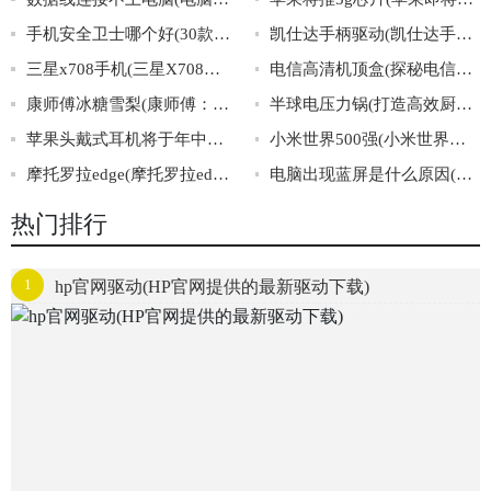
手机安全卫士哪个好(30款手机安全卫士大PK，让你轻松找到最佳选择！)
凯仕达手柄驱动(凯仕达手柄驱动：方便快捷的游戏体验)
三星x708手机(三星X708手机：革新智能科技，引领未来通讯风潮)
电信高清机顶盒(探秘电信高清机顶盒的惊人功能)
康师傅冰糖雪梨(康师傅：冰糖雪梨口感软糯，健康又美味，冷饮夏季必备！)
半球电压力锅(打造高效厨房必备神器：半球电压力锅)
苹果头戴式耳机将于年中量产(苹果将在年中大规模生产头戴式耳机)
小米世界500强(小米世界荣登500强，中国科技崛起再添力！)
摩托罗拉edge(摩托罗拉edge是什么？)
电脑出现蓝屏是什么原因(电脑蓝屏的原因及解决方法)
热门排行
1
hp官网驱动(HP官网提供的最新驱动下载)