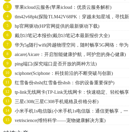
3
苹果icloud云服务(苹果icloud：优质云服务解析)
4
tlm42v68pk(探险TLM42V68PK：穿越未知星域，寻找新
5
hp官网驱动(HP官网提供的最新驱动下载)
文明。)
6
戴尔i3笔记本报价(戴尔i3笔记本最新报价大全)
7
华为5g随行wifi(跨越物理空间，随时畅享5G网络：华为
8
aicare(Aicare：开启智能健康护航，呵护您的身心健康)
随行WiFi)
9
ping端口(探究端口是否开放的两种方法)
10
sciphone(Sciphone：科技前沿的不断突破与创新)
11
红雪备份shsh(红雪备份shsh：你的设备重要保护)
12
tp-link无线网卡(TP-Link无线网卡：快速稳定、轻松畅享
13
三星c308(三星C308手机规格及价格分析)
无线网络)
14
小米手机1s电信版(小米手机1s电信版：通信更畅享，一
15
vetriscience(维特科学——宠物健康解决方案)
键轻松快捷)