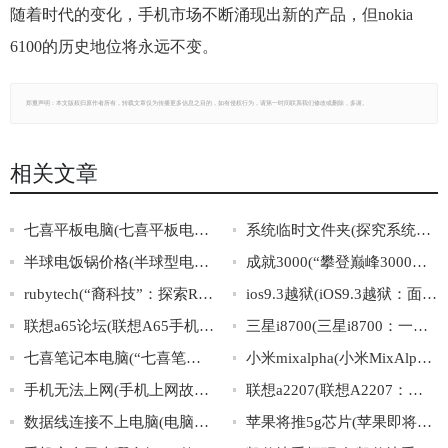
随着时代的变化，手机市场不断涌现出新的产品，但nokia
6100的历史地位将永远不变。
郑重声明：本文版权归原作者所有，转载文章仅为传播更多信息之目的，如有侵权行为，请第一时间联系我们修改或删除，多谢。
相关文章
七喜平板电脑(七喜平板电脑：小屏幕大威力，超越你的流行生活！)
系统临时文件夹(探究系统临时文件夹的作用和管理方法)
半球电饭锅价格(半球型电饭锅的价格一览，不容错过！)
成就3000(“攀登巅峰3000，砥砺前行向成功”)
rubytech(“裔科技”：探索RubyTech公司的多元文化背景及其影响)
ios9.3越狱(iOS9.3越狱：面向苹果iOS系统最新版本的完美越狱攻略)
联想a65论坛(联想A65手机用户论坛：分享使用心得，解决问题交流技巧)
三星i8700(三星i8700：一款引领智能手机新潮流的力作)
七喜笔记本电脑(“七喜笔记本电脑”的优势和购买攻略)
小米mixalpha(小米MixAlpha：全景屏智能手机的未来之路)
手机无法上网(手机上网故障排查技巧大全)
联想a2207(联想A2207：轻盈便携，高效办公的理想选择！)
数据线连接不上电脑(电脑连接数据线失败，无法传输数据)
苹果将推5g芯片(苹果即将推出5G芯片，引领新时代！)