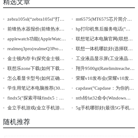
精选文章
zebra105sl(“zebra105sl”打印机的出色表现及应用广泛性简介)
mt6575(MT6575芯片简介及其应用领域解析)
前锋热水器报价(前锋热水器价格大公开，新款型号特价优惠！)
hp打印机售后服务电话("解决hp打印机问题？拨打售后服务电话立即获得帮助！")
applewatch功能(AppleWatch的功能介绍及使用攻略推荐)
联想笔记本电脑官网(联想笔记本电脑官网：轻松选购，畅享高效生活)
realmeq3pro(realmeQ3Pro：一款性能卓越的高性价比5G手机)
联想一体机哪款好(选择联想一体机的技巧与推荐)
金士顿内存卡(探究金士顿内存卡的优势与劣势)
工业液晶显示屏(工业液晶显示屏：高可靠性产品应用广泛)
联想乐zone下载(如何下载联想乐zone？)
翔升9500gt(Ratelimitreachedfordefault-gpt-3.5-turboinorganizationorg-kQtPz8nxKcCoG
怎么看显卡型号(如何正确识别显卡型号)
荣耀v10发布会(荣耀v10发布会：全面解读荣耀新旗舰)
学生用笔记本电脑推荐(30个汉字标题推荐：优质笔记本电脑推荐，满足学生学习和娱乐需要！)
capdase("Capdase：为你的智能设备提供完美保护和便捷体验")
findx5("探索寻味findx5：解密其隐藏的科技与艺术精髓")
ntfs转fat32命令(Windows系统下NTFS转FAT32的实用命令)
金立手机游戏(金立手机游戏大放异彩：畅玩海量精品游戏，体验顶尖硬件带来的超凡流畅！)
5g手机哪部好(最强5G手机推荐，助你找到性价比最高的好机型)
随机推荐