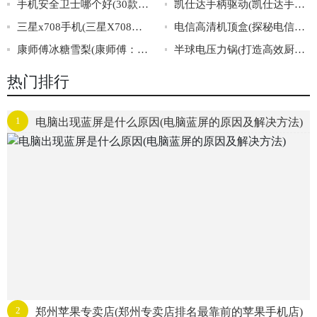
手机安全卫士哪个好(30款手机安全卫士大PK，让你轻松找到最佳选择！)
凯仕达手柄驱动(凯仕达手柄驱动：方便快捷的游戏体验)
三星x708手机(三星X708手机：革新智能科技，引领未来通讯风潮)
电信高清机顶盒(探秘电信高清机顶盒的惊人功能)
康师傅冰糖雪梨(康师傅：冰糖雪梨口感软糯，健康又美味，冷饮夏季必备！)
半球电压力锅(打造高效厨房必备神器：半球电压力锅)
热门排行
1
电脑出现蓝屏是什么原因(电脑蓝屏的原因及解决方法)
2
郑州苹果专卖店(郑州专卖店排名最靠前的苹果手机店)