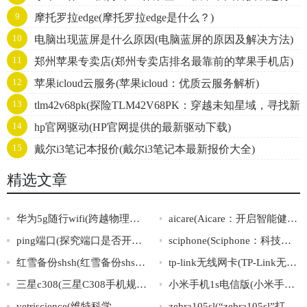
9
摩托罗拉edge(摩托罗拉edge是什么？)
添力！)
10
电脑出现蓝屏是什么原因(电脑蓝屏的原因及解决方法)
11
郑州苹果专卖店(郑州专卖店排名最靠前的苹果手机店)
12
苹果icloud云服务(苹果icloud：优质云服务解析)
13
tlm42v68pk(探险TLM42V68PK：穿越未知星域，寻找新
14
hp官网驱动(HP官网提供的最新驱动下载)
文明。)
15
戴尔i3笔记本报价(戴尔i3笔记本最新报价大全)
精选文章
华为5g随行wifi(跨越物理空间，随时畅享5G网络：华为随行WiFi)
aicare(Aicare：开启智能健康护航，呵护您的身心健康)
ping端口(探究端口是否开放的两种方法)
sciphone(Sciphone：科技前沿的不断突破与创新)
红雪备份shsh(红雪备份shsh：你的设备重要保护)
tp-link无线网卡(TP-Link无线网卡：快速稳定、轻松畅享无线网络)
三星c308(三星C308手机规格及价格分析)
小米手机1s电信版(小米手机1s电信版：通信更畅享，一键轻松快捷)
vetriscience(维特科学——宠物健康解决方案)
zebra105sl(“zebra105sl”打印机的出色表现及应用广泛性简介)