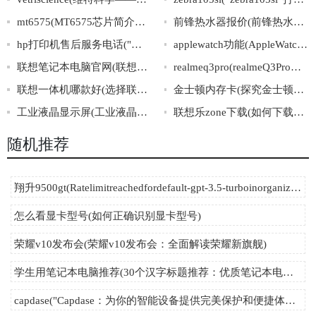
mt6575(MT6575芯片简介及其应用领域解析)
前锋热水器报价(前锋热水器价格大公开，新款型号特价优惠！)
hp打印机售后服务电话("解决hp打印机问题？拨打售后服务电话立即获得帮助！")
applewatch功能(AppleWatch的功能介绍及使用攻略推荐)
联想笔记本电脑官网(联想笔记本电脑官网：轻松选购，畅享高效生活)
realmeq3pro(realmeQ3Pro：一款性能卓越的高性价比5G手机)
联想一体机哪款好(选择联想一体机的技巧与推荐)
金士顿内存卡(探究金士顿内存卡的优势与劣势)
工业液晶显示屏(工业液晶显示屏：高可靠性产品应用广泛)
联想乐zone下载(如何下载联想乐zone？)
随机推荐
翔升9500gt(Ratelimitreachedfordefault-gpt-3.5-turboinorganizationorg-kQtPz8nxKcCoG
怎么看显卡型号(如何正确识别显卡型号)
荣耀v10发布会(荣耀v10发布会：全面解读荣耀新旗舰)
学生用笔记本电脑推荐(30个汉字标题推荐：优质笔记本电脑推荐，满足学生学习和娱乐需要！)
capdase("Capdase：为你的智能设备提供完美保护和便捷体验")