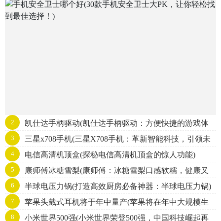
松找到最佳选择！)
2
凯仕达手柄驱动(凯仕达手柄驱动：方便快捷的游戏体
3
三星x708手机(三星X708手机：革新智能科技，引领未
验)
4
电信高清机顶盒(探秘电信高清机顶盒的惊人功能)
来通讯风潮)
5
康师傅冰糖雪梨(康师傅：冰糖雪梨口感软糯，健康又
6
半球电压力锅(打造高效厨房必备神器：半球电压力锅)
美味，冷饮夏季必备！)
7
苹果头戴式耳机将于年中量产(苹果将在年中大规模生
8
小米世界500强(小米世界荣登500强，中国科技崛起再
产头戴式耳机)