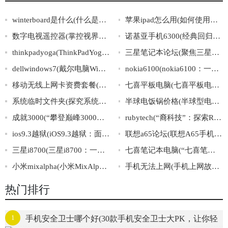
winterboard是什么(什么是Winterboard？)
苹果ipad怎么用(如何使用苹果iPad？)
数字电视遥控器(掌控视界：数字电视遥控器的进化与应用)
诺基亚手机6300(经典回归！诺基亚6300手机重磅发布！)
thinkpadyoga(ThinkPadYoga：集笔记本与平板之长，双重身份搭载超强性能)
三星笔记本论坛(聚焦三星笔记本：交流论坛、故障解决、应用推荐)
dellwindows7(戴尔电脑Windows7系统-最新资讯)
nokia6100(nokia6100：一个经典的手机品牌)
移动无线上网卡资费套餐(移动上网卡套餐资费一览)
七喜平板电脑(七喜平板电脑：小屏幕大威力，超越你的流行生活！)
系统临时文件夹(探究系统临时文件夹的作用和管理方法)
半球电饭锅价格(半球型电饭锅的价格一览，不容错过！)
成就3000(“攀登巅峰3000，砥砺前行向成功”)
rubytech(“裔科技”：探索RubyTech公司的多元文化背景及其影响)
ios9.3越狱(iOS9.3越狱：面向苹果iOS系统最新版本的完美越狱攻略)
联想a65论坛(联想A65手机用户论坛：分享使用心得，解决问题交流技巧)
三星i8700(三星i8700：一款引领智能手机新潮流的力作)
七喜笔记本电脑(“七喜笔记本电脑”的优势和购买攻略)
小米mixalpha(小米MixAlpha：全景屏智能手机的未来之路)
手机无法上网(手机上网故障排查技巧大全)
热门排行
1
手机安全卫士哪个好(30款手机安全卫士大PK，让你轻