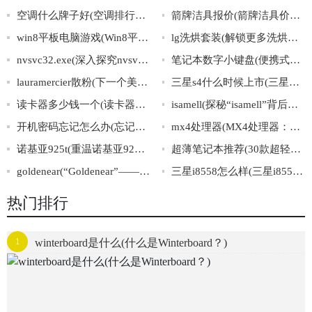
空调什么牌子好(空调排行榜TOP10：这些品牌最值得购买！)
箭牌洁具报价(箭牌洁具价格多少钱？)
win8平板电脑游戏(Win8平板电脑游戏推荐大全)
lg洗烘套装(解锁更多洗烘酷玩，来选购LG洗烘套装！)
nvsvc32.exe(深入探究nvsvc32.exe文件的作用机制和危害详解)
笔记本数字小键盘(便携式小数字键盘：打造高效数字输入体验)
lauramercier散粉(下一个美妆网红？lauramercier散粉崛起！)
三星s4什么时候上市(三星S4何时推出市场？)
读卡器多少钱一个(读卡器价格查询：多少钱一个？)
isamell(探秘“isamell”背后的神秘面纱：真相竟如此惊人！)
开机密码忘记怎么办(忘记开机密码怎么办？)
mx4处理器(MX4处理器：强劲性能再升级)
诺基亚925t(重温诺基亚925t：光芒不衰的经典之作)
超薄笔记本推荐(30款超轻薄笔记本推荐：性能强大，携带方便，满足你的工作与娱乐需要。)
goldenear(“Goldenear”——全球最受欢迎的音响品牌之一)
三星i8558怎么样(三星i8558使用体验及性能解析)
热门排行
1
winterboard是什么(什么是Winterboard？)