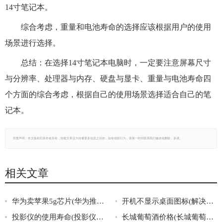
14寸笔记本。
综合考虑，重量和电池寿命的选择应该根据用户的使用
场景进行选择。
总结：在选择14寸笔记本电脑时，一定要注意屏幕尺寸
与分辨率、处理器与内存、硬盘与显卡、重量与电池寿命四
个方面的综合考虑，根据自己的使用场景选择适合自己的笔
记本。
郑重声明：本文版权归原作者所有，转载文章仅为传播更多信息之目的，如有侵权行为，请第一时间联系我们修改或删除，多谢。
相关文章
华为卖苹果5g芯片(华为推出自家5G芯片，挑战苹果5G王者地位)
开机不显示桌面图标(解决开机不显示桌面图标问题)
投影仪的使用寿命(投影仪寿命：常见问题解析)
长城葡萄酒价格(长城葡萄酒的价格查询，实时了解长城红酒、长城干红酒价格表，购买更划算。)