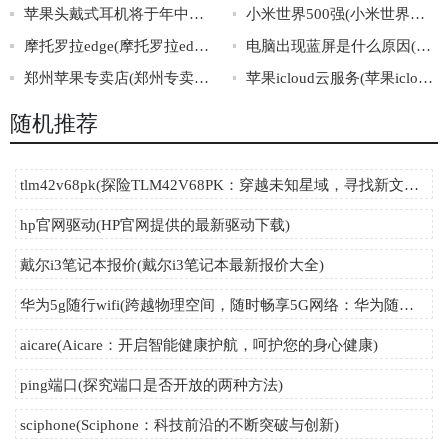
苹果头戴式耳机将于年中量产(苹果将在年中大规模生产头戴式耳机)
小米世界500强(小米世界荣登500强，中国科技崛起再添力！)
摩托罗拉edge(摩托罗拉edge是什么？)
电脑出现蓝屏是什么原因(电脑蓝屏的原因及解决方法)
郑州苹果专卖店(郑州专卖店排名最靠前的苹果手机店)
苹果icloud云服务(苹果icloud：优质云服务解析)
随机推荐
tlm42v68pk(探险TLM42V68PK：穿越未知星域，寻找新文明。)
hp官网驱动(HP官网提供的最新驱动下载)
戴尔i3笔记本报价(戴尔i3笔记本最新报价大全)
华为5g随行wifi(跨越物理空间，随时畅享5G网络：华为随行WiFi)
aicare(Aicare：开启智能健康护航，呵护您的身心健康)
ping端口(探究端口是否开放的两种方法)
sciphone(Sciphone：科技前沿的不断突破与创新)