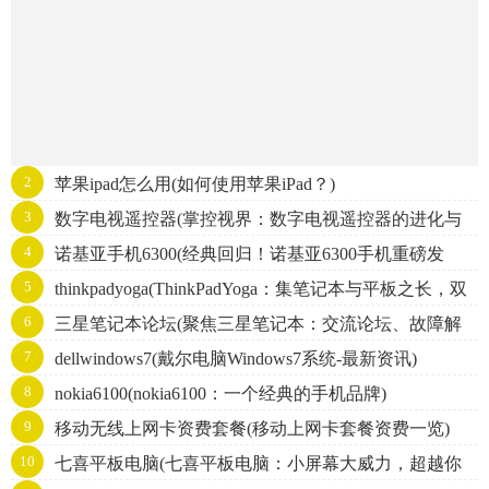
2
苹果ipad怎么用(如何使用苹果iPad？)
3
数字电视遥控器(掌控视界：数字电视遥控器的进化与
4
诺基亚手机6300(经典回归！诺基亚6300手机重磅发
应用)
5
thinkpadyoga(ThinkPadYoga：集笔记本与平板之长，双
布！)
6
三星笔记本论坛(聚焦三星笔记本：交流论坛、故障解
重身份搭载超强性能)
7
dellwindows7(戴尔电脑Windows7系统-最新资讯)
决、应用推荐)
8
nokia6100(nokia6100：一个经典的手机品牌)
9
移动无线上网卡资费套餐(移动上网卡套餐资费一览)
10
七喜平板电脑(七喜平板电脑：小屏幕大威力，超越你