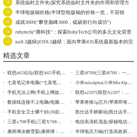
11
系统临时文件夹(探究系统临时文件夹的作用和管理方
的流行生活！)
12
半球电饭锅价格(半球型电饭锅的价格一览，不容错
法)
13
成就3000(“攀登巅峰3000，砥砺前行向成功”)
过！)
14
rubytech(“裔科技”：探索RubyTech公司的多元文化背景
15
ios9.3越狱(iOS9.3越狱：面向苹果iOS系统最新版本的完
及其影响)
美越狱攻略)
精选文章
联想a65论坛(联想A65手机用户论坛：分享使用心得，解决问题交流技巧)
三星i8700(三星i8700：一款引领智能手机新潮流的力作)
七喜笔记本电脑(“七喜笔记本电脑”的优势和购买攻略)
小米mixalpha(小米MixAlpha：全景屏智能手机的未来之路)
手机无法上网(手机上网故障排查技巧大全)
联想a2207(联想A2207：轻盈便携，高效办公的理想选择！)
数据线连接不上电脑(电脑连接数据线失败，无法传输数据)
苹果将推5g芯片(苹果即将推出5G芯片，引领新时代！)
手机安全卫士哪个好(30款手机安全卫士大PK，让你轻松找到最佳选择！)
凯仕达手柄驱动(凯仕达手柄驱动：方便快捷的游戏体验)
三星x708手机(三星X708手机：革新智能科技，引领未来通讯风潮)
电信高清机顶盒(探秘电信高清机顶盒的惊人功能)
康师傅冰糖雪梨(康师傅：冰糖雪梨口感软糯，健康又美味，冷饮夏季必备！)
半球电压力锅(打造高效厨房必备神器：半球电压力锅)