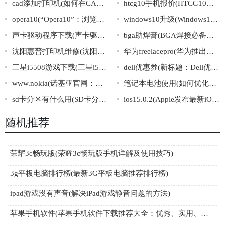
cad添加打印机(如何在CAD中添加打印机)
htcg10手机报价(HTCG10手机报价大全及最新价格)
opera10(“Opera10”：浏览器领域革新的代表)
windows10升级(Windows10升级攻略：零基础上手，轻松升级！)
声卡驱动程序下载(声卡驱动下载：全攻略汇总！)
bga助焊膏(BGA焊接必备：助焊膏使用指南)
沈阳惠普打印机维修(沈阳惠普打印机维修服务，专业快捷，值得信赖)
华为freelacepro(华为推出最新款FreelacePro耳机)
三星i5508游戏下载(三星i5508游戏下载大全推荐)
dell优惠券(新标题：Dell优惠券火热抢购，赶紧获取秒杀电脑好价！)
www.nokia(诺基亚官网：探寻手机科技的未来之路)
笔记本电池使用(如何优化笔记本电池使用，延长电池寿命)
sd卡分区有什么用(SD卡分区的作用及意义)
ios15.0.2(Apple发布最新iOS15.0.2系统，修复多项漏洞提升用户体验)
随机推荐
荣耀3c畅玩版(荣耀3c畅玩版手机详解及使用技巧)
3g平板电脑排行榜(最新3G平板电脑推荐排行榜)
ipad游戏没有声音(解决iPad游戏静音问题的方法)
苹果手机软件(苹果手机软件下载推荐大全：优秀、实用、必备)