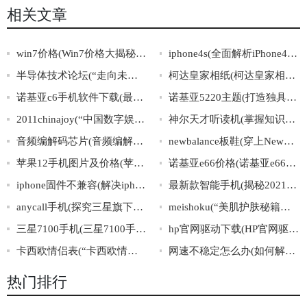
相关文章
win7价格(Win7价格大揭秘！)
iphone4s(全面解析iPhone4s：功能机到经典机的华丽升级！)
半导体技术论坛(“走向未来：探索半导体技术发展之路”)
柯达皇家相纸(柯达皇家相纸：记录珍贵瞬间的必备选择)
诺基亚c6手机软件下载(最新诺基亚C6手机软件免费下载)
诺基亚5220主题(打造独具特色的诺基亚5220手机主题)
2011chinajoy(“中国数字娱乐盛宴——2011ChinaJoy”)
神尔天才听读机(掌握知识轻松易行，神尔听读机助您一臂之力)
音频编解码芯片(音频编解码芯片：数字音频处理的核心技术)
newbalance板鞋(穿上NewBalance，畅享运动乐趣!)
苹果12手机图片及价格(苹果12手机实拍图、配置及价格全解析！)
诺基亚e66价格(诺基亚e66最新报价，性价比之王！)
iphone固件不兼容(解决iphone固件不兼容的方法分享)
最新款智能手机(揭秘2021年最受欢迎的智能手机款式，惊艳你的科技生活！)
anycall手机(探究三星旗下Anycall手机的发展历程和未来趋势)
meishoku(“美肌护肤秘籍大揭秘！让你拥有嫩滑肌肤的7个必备步骤！”)
三星7100手机(三星7100手机：性能强悍，颜值出众的高性价比选择)
hp官网驱动下载(HP官网驱动下载全攻略)
卡西欧情侣表(“卡西欧情侣表”行情价值解析及购买指南)
网速不稳定怎么办(如何解决网速不稳定的问题)
热门排行