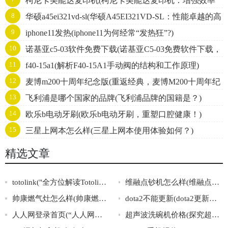
柯尼卡美能达复印机(柯尼卡美能达复印机：增强效率
询及服务信息汇总)
8
华硕a45ei321vd-sl(华硕A45EI321VD-SL：性能卓越的高
的办公利器)
9
iphone11发热(iphone11为何经常“发热狂”?)
性价比笔记本电脑)
10
诺基亚c5-03软件免费下载(诺基亚C5-03免费软件下载，
11
f40-15a1(解析F40-15A1手动阀的结构和工作原理)
种类丰富，快速安全！)
12
麦博m200十周年纪念版(重返经典，麦博M200十周年纪
13
飞利浦是哪个国家的品牌(飞利浦品牌的国籍是？)
念版掀起音乐革命！)
14
欧乐b电动牙刷(欧乐b电动牙刷，重塑口腔健康！)
15
三星上网本怎么样(三星上网本使用体验如何？)
精选文章
totolink("全方位解读Totolink，一站式了解无线网络新时代")
维融点钞机怎么样(维融点钞机表现如何？)
帅康燃气灶怎么样(帅康燃气灶使用效果如何？)
dota2不能更新(dota2更新失败怎么办？)
人人网登录首页(“人人网登录首页”全方位讲解，快速掌握登录技巧)
超声波洗碗机价格(探究超声波洗碗机价格：品牌大全、购买注意事项一网打尽)